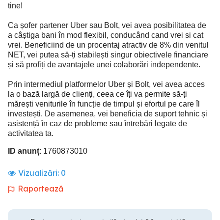
tine!
Ca șofer partener Uber sau Bolt, vei avea posibilitatea de
a câștiga bani în mod flexibil, conducând cand vrei si cat
vrei. Beneficiind de un procentaj atractiv de 8% din venitul
NET, vei putea să-ți stabilești singur obiectivele financiare
și să profiți de avantajele unei colaborări independente.
Prin intermediul platformelor Uber și Bolt, vei avea acces
la o bază largă de clienți, ceea ce îți va permite să-ți
mărești veniturile în funcție de timpul și efortul pe care îl
investești. De asemenea, vei beneficia de suport tehnic și
asistență în caz de probleme sau întrebări legate de
activitatea ta.
ID anunț
: 1760873010
Vizualizări:
0
Raportează