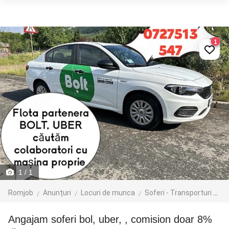
1
1
/ 1
Romjob
Anunțuri
Locuri de munca
Soferi - Transporturi
Tr
Angajam soferi bol, uber, , comision doar 8%