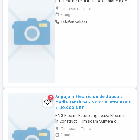
ptr curse tur-retur italia pe camioneta de
7,5 preferabil cunascator de limba italiana
Timisoara, Timis
sau engleza cu domiciliul in timisoara sau
4 august
inprejurimi.Preferabil cu recomandare de
Telefon validat
la ultimul loc de munca.
Angajam Electrician de Joasa si
7
Medie Tensiune - Salariu intre 8.000
si 10.000 NET
KNG Electric Future angajează Electrician
în Construcții Timișoara Suntem o
companie în plină dezvoltare, activând în
Timisoara, Timis
domeniul instalațiilor electrice de joasa si
3 august
medie tensiune . Căutăm un electrician