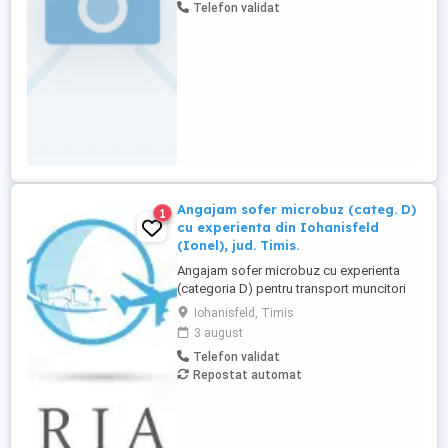
Telefon validat
dedicat și responsabil pentru a se alătura
echipei noastre din Timișoara. Cerințe:
Experiență in ...
Angajam sofer microbuz (categ. D)
1
cu experienta din Iohanisfeld
(Ionel), jud. Timis.
Angajam sofer microbuz cu experienta
(categoria D) pentru transport muncitori
din zona Iohanisfeld (Ionel), jud. Timis, in
Iohanisfeld, Timis
regim de curse regulate, conventie
3 august
transport angajati. Domiciliu in Iohanisfeld
Telefon validat
(Ionel) sau imprejurimi. Salariu negociabil.
Repostat automat
Mai multe informatii se pot obtine
telefonic.