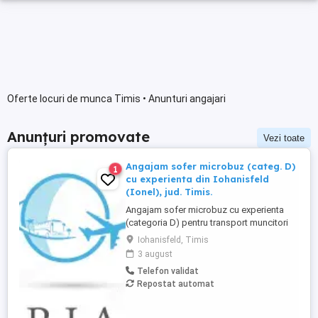
Oferte locuri de munca Timis • Anunturi angajari
Anunțuri promovate
Vezi toate
Angajam sofer microbuz (categ. D)
1
cu experienta din Iohanisfeld
(Ionel), jud. Timis.
Angajam sofer microbuz cu experienta
(categoria D) pentru transport muncitori
din zona Iohanisfeld (Ionel), jud. Timis, in
Iohanisfeld, Timis
regim de curse regulate, conventie
3 august
transport angajati. Domiciliu in Iohanisfeld
Telefon validat
(Ionel) sau imprejurimi. Salariu negociabil.
Repostat automat
Mai multe informatii se pot obtine
telefonic.