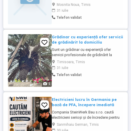
sa activez ca si bona, am răbdarea
Mosnita Noua, Timis
necesara pt un copil, iubesc copiii, am
31 iulie
experienta de a lucra cu copii, pot
Telefon validat
prezenta recomandare la cerere. Preferabil
Mosnita Noua, Mosnita Veche, Urseni
Grădinar cu experiență ofer servicii
de grădinărit la domiciliu
Sunt un grădinar cu experiență ofer
servicii profesionale de grădinărit la
domiciliu. Responsabilitățile includ
Timisoara, Timis
întreținerea și îngrijirea spațiilor verzi,
31 iulie
tăierea și modelarea arborilor și arbuștilor,
Telefon validat
plantarea și îngrijirea florilor și a altor
plante, cosirea gazonului, fertilizarea și
1
udarea corespunzătoare ...
Electricieni lucru în Germania pe
bază de PFA, începere imediată
Compania SteinWerk Bau s.r.o. caută
electricieni serioși și de încredere pentru
colaborare în Germania. Activitatea se
Sanmihaiu German, Timis
desfășoară pe bază de PFA activitate
30 iulie