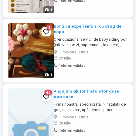
Telefon validat
parcursul anului, posibilitatea începerii
imediate și cazare asigurată. Remunerația
1
se stabilește în funcție ...
Bonă cu experiență si cu drag de
1
copii
Ofer ocazional servicii de baby sitting,bon
(câteva h pe zi, saptamanal, la cerere) ,
part time chiar,in Timișoara și împrejurimi.
Timisoara, Timis
Sunt o doamn cu experiență, iubitoare de
29 iulie
copii, dinamică, creativ . Calificat ca si
Telefon validat
Educator-Puericultor. Ofer supraveghere,
activități educative și de joacă etc. O ...
1
Angajam ajutor instalator gaze
43
apa canal
Firma noastră, specializată în instalații de
gaz, canalizare, apă, termice, face
angajări. Căutăm ajutor instalator cu
Timisoara, Timis
experiență minimă în domeniu.
28 iulie
Responsabilități: Efectuarea operatiilor
Telefon validat
specifice de executie ca ajutor instalator.