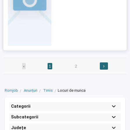
Cerințe: Experiența minima în domeniul
instalațiilor (gaz si sau ...
›
‹
1
2
Romjob
Anunțuri
Timis
Locuri de munca
Categorii
Subcategorii
Județe