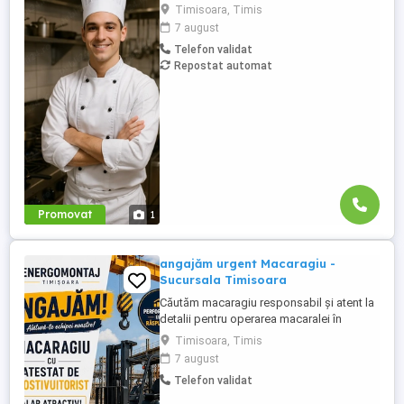
echipei noastre. Persoana potrivită va fi
Timisoara, Timis
responsabilă de pregătirea preparatelor
7 august
conform meniului, respectarea
Telefon validat
standardelor de calitate și igienă, precum
Repostat automat
și contribuirea la menținerea unei
atmosfere de lucru plăcute în bucătărie.
Responsabilități: Pregătirea ...
Promovat
1
angajăm urgent Macaragiu -
Sucursala Timisoara
Căutăm macaragiu responsabil și atent la
detalii pentru operarea macaralei în
condiții de siguranță. Cerințe: autorizație
Timisoara, Timis
ISCIR valabilă pentru macaragiu, atestat
7 august
de motostivuitorist, experiență în
Telefon validat
domeniu, seriozitate și respectarea
normelor de securitate în muncă. Oferim