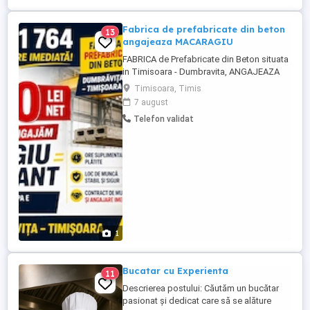
Fabrica de prefabricate din beton
13
angajeaza MACARAGIU
FABRICA de Prefabricate din Beton situata
in Timisoara - Dumbravita, ANGAJEAZA
MACARAGII POD RULANT cu calificare
Timisoara, Timis
macaragiu grupa E + autorizatie Iscir
7 august
valabila!!! - Salariul intre 7000- 7500 lei NET
Telefon validat
- Ore suplimentare plătite - Loc de muncă
stabil și sigur - Angajare imediată. Sună
acum pentru ...
1
Bucatar cu Experienta
11
Descrierea postului: Căutăm un bucătar
pasionat și dedicat care să se alăture