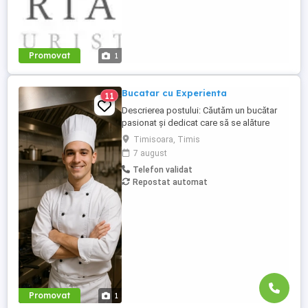
Promovat
1
Bucatar cu Experienta
11
Descrierea postului: Căutăm un bucătar
pasionat și dedicat care să se alăture
echipei noastre. Persoana potrivită va fi
Timisoara, Timis
responsabilă de pregătirea preparatelor
7 august
conform meniului, respectarea
Telefon validat
standardelor de calitate și igienă, precum
Repostat automat
și contribuirea la menținerea unei
atmosfere de lucru plăcute în bucătărie.
Responsabilități: Pregătirea ...
Promovat
1