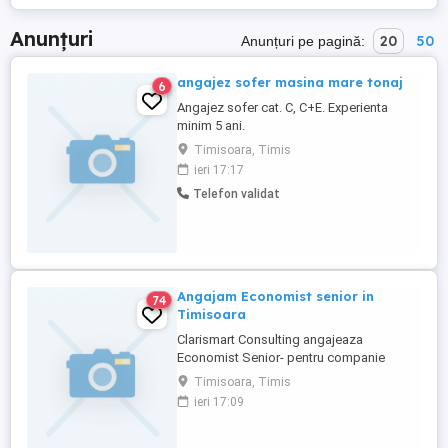
Anunțuri
20
50
Anunțuri pe pagină:
angajez sofer masina mare tonaj
6
Angajez sofer cat. C, C+E. Experienta
minim 5 ani.
Timisoara, Timis
ieri 17:17
Telefon validat
Angajam Economist senior in
74
Timisoara
Clarismart Consulting angajeaza
Economist Senior- pentru companie
multinationala. Cerințe: - Studii superioare
Timisoara, Timis
absolvite cu diploma de licenta in
ieri 17:09
domeniul economic - Experienta
profesionala in fiscalitate sau mijloace
fixe - Cunoasterea foarte buna a