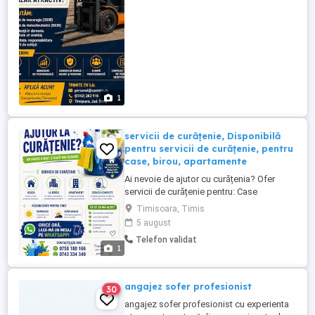
contract de muncă, salariu ...
1
servicii de curățenie, Disponibilă
pentru servicii de curățenie, pentru
case, birou, apartamente
Ai nevoie de ajutor cu curățenia? Ofer
servicii de curățenie pentru: Case
Apartamente Birouri Serviciile
Timisoara, Timis
includ:Curățenie generală,Curățenie de
5 august
întreținere, Șters praful, Spălat podele,
Telefon validat
Curățenie în bucătărie și baie, Spălat
1
geamuri, Călcat rufe Sunt disponibilă
dimineața, după-amiaza sau la ...
angajez sofer profesionist
30
angajez sofer profesionist cu experienta