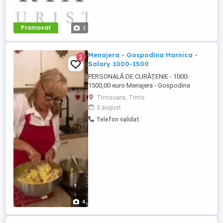
Promovat
1
Menajera - Gospodina Harnica -
2
Salary 1000-1500
PERSONALĂ DE CURĂȚENIE - 1000-
1500,00 euro Menajera - Gospodina
Harnica pe oră Caut o persoană
Timisoara, Timis
muncitoare, serioasă și flexibilă, care să
3 august
aibă grijă de casă și să pregătească
Telefon validat
mese. În ceea ce privește îngrijirea casei -
este necesar să se aspire, să se facă
curățenie, să se măture terasele, să ...
4