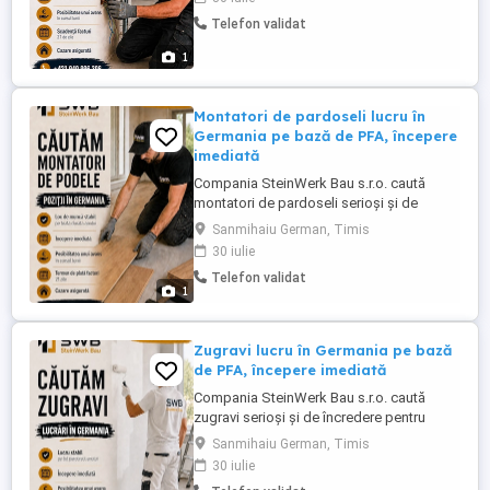
independentă. Oferim lucru stabil pe tot
Telefon validat
parcursul anului, posibilitatea începerii
imediate și cazare asigurată. Remunerația
1
se stabilește în funcție ...
Montatori de pardoseli lucru în
Germania pe bază de PFA, începere
imediată
Compania SteinWerk Bau s.r.o. caută
montatori de pardoseli serioși și de
încredere pentru colaborare în Germania.
Sanmihaiu German, Timis
Activitatea se desfășoară pe bază de PFA
30 iulie
activitate independentă. Oferim lucru
Telefon validat
stabil pe tot parcursul anului, posibilitatea
1
începerii imediate și cazare asigurată.
Remunerația se stabilește ...
Zugravi lucru în Germania pe bază
de PFA, începere imediată
Compania SteinWerk Bau s.r.o. caută
zugravi serioși și de încredere pentru
colaborare în Germania. Activitatea se
Sanmihaiu German, Timis
desfășoară pe bază de PFA activitate
30 iulie
independentă. Oferim lucru stabil pe tot