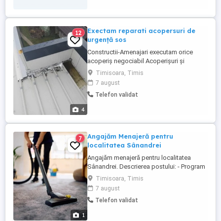
aspectelor financiare, contabile specifice
unei ...
Exectam reparati acopersuri de
12
urgență sos
Constructii-Amenajari executam orice
acoperiș negociabil Acoperișuri și
reparații de urgență Dulgherie ,mansardări,
Timisoara, Timis
astereala -Montaj acoperis tigla metalica -
7 august
Reparatii acoperis tigla ceramica -Montaj
Telefon validat
invelitori acoperisuri -Remedieri infiltratii
acoperis -Vopsit acoperis - Sisteme
4
pluviale - Jgheaburi -
Dulgherie,mansardări, ...
Angajăm Menajeră pentru
7
localitatea Sânandrei
Angajăm menajeră pentru localitatea
Sânandrei. Descrierea postului: - Program
de lucru: 8 ore zi de Luni până Vineri -
Timisoara, Timis
Salarizare deosebita: 7500 lei luna Cerințe:
7 august
- Domiciliu stabil în localitatea Sânandrei
Telefon validat
sau zone apropiate (ex: Timișoara- Zona
Calea Aradului); - Seriozitate,
1
punctualitate, ...