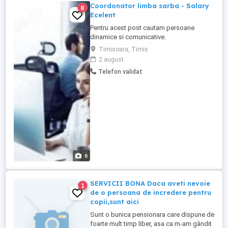
Coordonator limba sarba - Salary
8
Ecelent
Pentru acest post cautam persoane
dinamice si comunicative.
Responsabilitatile postului: -sa raspunda
Timisoara, Timis
la telefon,sa comunice cu clientii. -
2 august
organizarea agendei zilnice si efectuarea
Telefon validat
programarilor necesare. -planificarile
zilnice le trimite prin mail directorului.
Candidatul trebuie sa indeplineasca ...
6
SERVICII BONA Daca aveti nevoie
1
de o persoana de incredere pentru
copii,sunt aici
Sunt o bunica pensionara care dispune de
foarte mult timp liber, asa ca m-am gândit