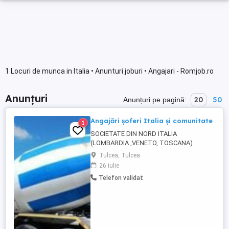
1 Locuri de munca in Italia • Anunturi joburi • Angajari - Romjob.ro
Anunțuri
20
50
Anunțuri pe pagină:
Angajări șoferi Italia și comunitate
1
SOCIETATE DIN NORD ITALIA
(LOMBARDIA ,VENETO, TOSCANA)
ANGAJEAZĂ ȘOFERI PROFESIONIȘTI (C)&
Tulcea, Tulcea
(CE) MOTRICE (3AXE)2600 LOCAL IT
26 iulie
BETONIERĂ 2350 +CAZARE ȘI MASĂ
Telefon validat
POMPĂ 3000 +CAZARE ȘI MASĂ PRELATĂ
LOCAL IT 3000 PRELATĂ LOCAL IT 3200
,FRIG LOCAL IT 3000 PRELATĂ IT 3100
BASCULĂ IT 3000 CISTERNA IT 3000 ...