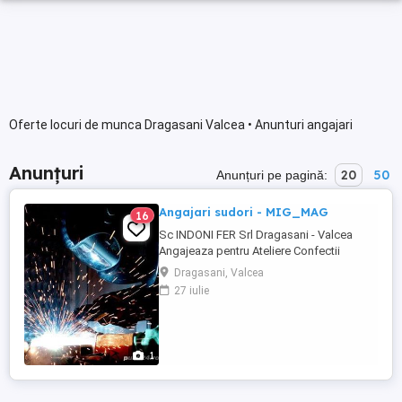
Oferte locuri de munca Dragasani Valcea • Anunturi angajari
Anunțuri
20
50
Anunțuri pe pagină:
Angajari sudori - MIG_MAG
16
Sc INDONI FER Srl Dragasani - Valcea
Angajeaza pentru Ateliere Confectii
Metalice - 4 SUDORI - MIG_MAG (Salarii
Dragasani, Valcea
7000Lei-9000Lei) Cautam sa aducem in
27 iulie
echipa oameni de valoare, profesionisti in
meseria lor, Incredrea este foarta
importanta si nu dorim sa avem in echipa
oameni care au nevoie de ...
1