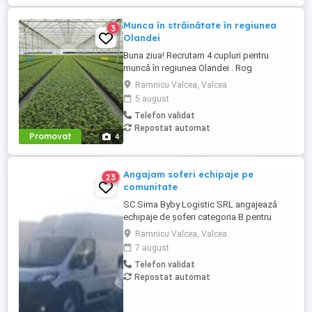
Munca în străinătate în regiunea
3
Olandei
Buna ziua! Recrutam 4 cupluri pentru
muncă în regiunea Olandei . Rog
seriozitate și pentru mai multe detalii va
Ramnicu Valcea, Valcea
rog contactați in Whatsap la Nr( ) .Va
5 august
mulțumesc!
Telefon validat
Repostat automat
Promovat
4
Angajam soferi echipaje pe
23
comunitate
SC Sima Byby Logistic SRL angajează
echipaje de șoferi categoria B pentru
transport internațional (comunitate)!
Ramnicu Valcea, Valcea
Căutăm echipaje formate din 2 șoferi,
7 august
posesori ai permisului categoria B, pentru
Telefon validat
transport internațional de marfă. Oferim:
Repostat automat
Salariu între 1.800 și 2.200 Program: 2 luni
plecați 2 săptămâni ...