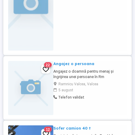
- Experiență pe un post similar - minim 2
ani - Cunoştințe operare ...
Angajez o persoana
22
Angajez o doamnă pentru menaj și
îngrijirea unei persoane în Rm
Vâlcea,program intern,salariul 2000 lei
Ramnicu Valcea, Valcea
lună ,rog seriozitate
5 august
Telefon validat
Sofer camion 40 t
12