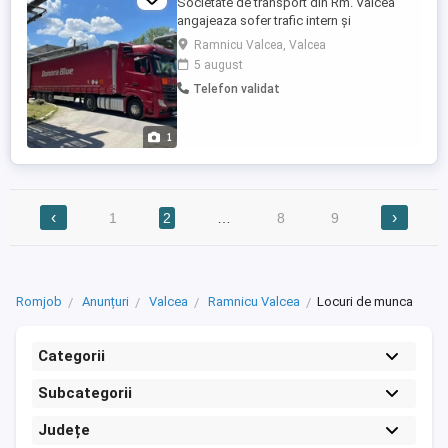
Societate de transport din Rm. Valcea
angajeaza sofer trafic intern și
internațional tur-retur (Italia, Spania,
Ramnicu Valcea, Valcea
Polonia, Germania) Necesar experiență si
5 august
atestat ADR colete!!! Salariu
Telefon validat
atractiv+diurnă. Relații la telefon
1
‹
›
1
2
…
8
9
Romjob
Anunțuri
Valcea
Ramnicu Valcea
Locuri de munca
Categorii
Subcategorii
Județe