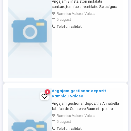
Angajam 3 instalatori instalatii
sanitare,termice si ventilatie.Se asigura
cazare si transport.Salariu
Ramnicu Valcea, Valcea
motivant.Experienta este obligatorie.
5 august
Telefon validat
Angajam gestionar depozit -
1
Ramnicu Valcea
Angajam gestionar depozit la Annabella
fabrica de Conserve Raureni - pentru
gestiune etichete produse finite (primirea
Ramnicu Valcea, Valcea
și verificarea produselor, aranjarea
5 august
eficientă a acestora pe rafturi și
Telefon validat
efectuarea inventarelor periodice). Cerinte: