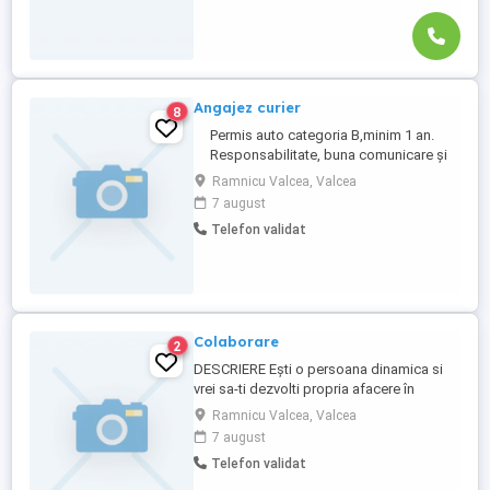
Angajez curier
8
Permis auto categoria B,minim 1 an.
Responsabilitate, buna comunicare şi
orientare spre client Cunoasterea
Ramnicu Valcea, Valcea
orasului si a zonelor limitrofe Cazier
7 august
judiciar fara mentiuni Responsabilitaţi:
Telefon validat
Efectuarea de livrari şi ridicari de
comenzi (plicuri colete) în zonele rutele ...
Colaborare
2
DESCRIERE Eşti o persoana dinamica si
vrei sa-ti dezvolti propria afacere în
industria curieratului? Ai una sau mai multe
Ramnicu Valcea, Valcea
autoutilitare sub 3,5 T ( euro 5) şi eşti
7 august
detinator Societate Comerciala de tip SRL
Telefon validat
sau cu posibilitati de înfiintare a acesteia?
Poti incepe alaturi de Cargus o colaborare