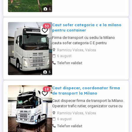
1
Caut sofer categoria c e la milano
30
pentru container
Firma de transport cu sediu la Milano
cauta sofer categoria C E pentru
containere navale si feroviarie pe nord
Ramnicu Valcea, Valcea
Italia. Lucru de luni pana vineri, de zi, se
6 august
respecta programul, garaj cu toate
Telefon validat
conditile la Milano, masini E5 6, dispecer
roman. Pentru cei cu rezidenta italiana se
5
ofera contract italian iar ...
Caut dispecer, coordonator firma
18
de transport la Milano
Caut dispecer firma de transport la Milano.
Operator trafic rutier, organizator curse cu
experienta. Salariul este in baza
Ramnicu Valcea, Valcea
experientei si porneste de la 1600 plus
6 august
cazare. Daca persoana este vorbitoare de
Telefon validat
limba italiana si se demonstreaza experta