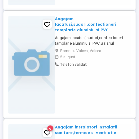
Angajam
lacatusi,sudori,confectioneri
tamplarie aluminiu si PVC
Angajam lacatusi,sudori,confectioneri
tamplarie aluminiu si PVC.Salariul
motivant.Se asigura cazare(pentru lucrari
Ramnicu Valcea, Valcea
in alte localitati),transport,diurna.
5 august
Telefon validat
Angajam instalatori instalatii
6
sanitare,termice si ventilatie