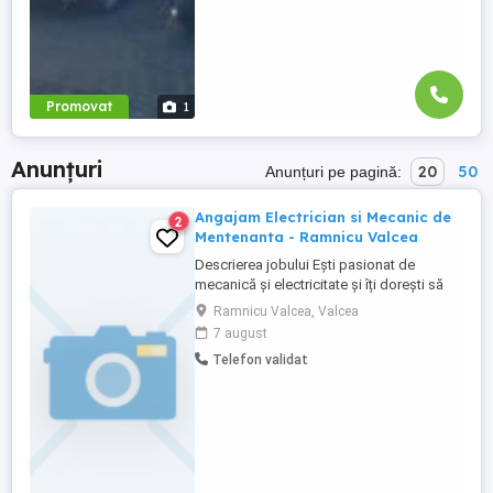
Promovat
1
Anunțuri
20
50
Anunțuri pe pagină:
Angajam Electrician si Mecanic de
2
Mentenanta - Ramnicu Valcea
Descrierea jobului Ești pasionat de
mecanică și electricitate și îți dorești să
lucrezi într-un mediu dinamic și inovator?
Ramnicu Valcea, Valcea
Alătură-te echipei noastre din Râmnicu
7 august
Vâlcea ca Electrician și Mecanic de
Telefon validat
Mentenanță, unde vei avea ocazia să
repari, modernizezi și optimizezi
echipamentele de producție, contribuind
...