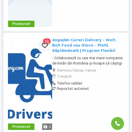
Promovat
Angajăm Curieri Delivery - Wolt,
11
Bolt Food sau Glovo - Plată
Săptămânală | Program Flexibil
- Colaborează cu cea mai mare companie
de livrări din România și începe să câștigi
rapid! - Cerințe: Minim 18 ani Mijloc de
Ramnicu Valcea, Valcea
transport propriu (mașină, scuter,
3 august
motocicletă sau bicicletă) Telefon mobil
Telefon validat
cu acces la internet - Ce oferim: Plată
Repostat automat
săptămânală, fără întârzieri Bonusuri
atractive ...
Promovat
1