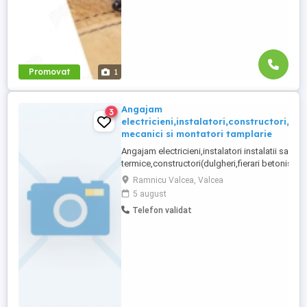
Promovat
1
Angajam
3
electricieni,instalatori,constructori,lac
mecanici si montatori tamplarie
Angajam electricieni,instalatori instalatii sanitar
termice,constructori(dulgheri,fierari betonisti si
finisori),lacatusi mecanici si montatori tamplari
Ramnicu Valcea, Valcea
aluminiu si PVC.Salariile sunt atractive,se asigu
5 august
diurna,cazare gratuita.Regim de lucru santier c
Telefon validat
deplasari saptamanale.