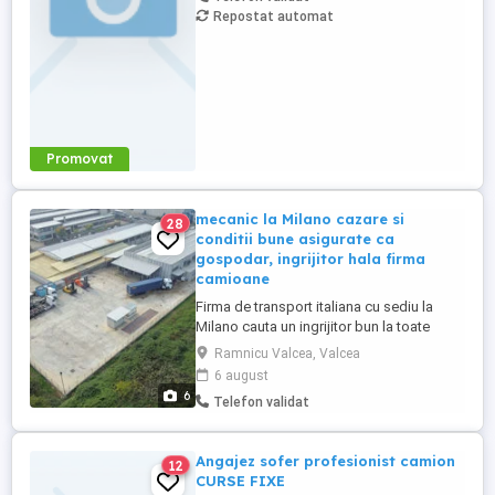
presupusa de manipularea marfii din
Repostat automat
depozit, descarcare incarcare Studii:
minim 12 clase Abilitati de comunicare
orala si ...
Promovat
mecanic la Milano cazare si
28
conditii bune asigurate ca
gospodar, ingrijitor hala firma
camioane
Firma de transport italiana cu sediu la
Milano cauta un ingrijitor bun la toate
pentru o hala care sa cunoasca si cate
Ramnicu Valcea, Valcea
ceva despre transport. Ideal daca ar avea
6 august
permis categoria B, cunostinte in
6
Telefon validat
mecanica, electric, curatenie, intretinere.
Caut un gospodar care sa tina bine o hala,
responsabil, fara vicii, ...
Angajez sofer profesionist camion
12
CURSE FIXE