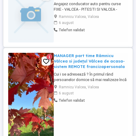
Angajez conducator auto pentru curse
FIXE - VALCEA - PITESTI SI VALCEA -
BUCURESTI - TUR -RETUR week - end
Ramnicu Valcea, Valcea
liber, se lucreaza la program pt mai multe
6 august
detalii va rog sa sunati la nr de telefon
Telefon validat
MANAGER part time Râmnicu
1
Vâlcea si județul Vâlcea de acasa-
sistem REMOTE francizapersonala
Cui i se adresează ? În primul rând
persoanelor dornice să mai realizeze încă
ceva pe lângă activitatea de bază (adică
Ramnicu Valcea, Valcea
persoane care au deja un job stabil), dar
6 august
şi persoanelor care nu au un job stabil
Telefon validat
sunt studenţi sau şomeri, Se lucrează
doar in TIMPUL LIBER, circa 1 sau 2 ore
ZILNIC sau săptămânal ...