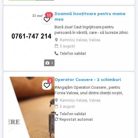
Doamnă însoțitoare pentru mama
11
mea
Bună ziua! Caut îngrijitoare pentru
persoană în vârstă, care - să lucreze zilnic
de la ora 7 la 19, cu weekend-uri libere.
Ramnicu Valcea, Valcea
Salariu este de 2500 de lei lunar. sau - să
5 august
lucreze intern permanent cu salariu de
Telefon validat
4500 lei lunar. Oraș Rm.Vâlcea, zona Nord.
Detalii la zero; șapte; șase; unu; șapte; ...
1
Operator Coasere - 2 schimburi
5
#Angajăm Operatori Coasere , pentru
Forvia Valcea, unul dintre clienții noștri,
companie producătoare de huse auto.
Ramnicu Valcea, Valcea
Locație: Râmnicu Vâlcea Programul de
5 august
lucru este în 2 schimburi: (06:30 15:00)
Telefon validat
(15:00 23:30) BENEFICII: - Salariul de 4.550
Repostat automat
Brut; - Tichete de masa in valoare de 35 lei
zi ...