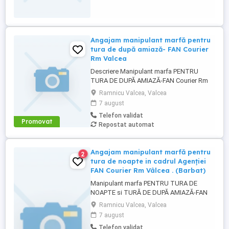
pe ...
Angajam manipulant marfă pentru
tura de după amiază- FAN Courier
Rm Valcea
Descriere Manipulant marfa PENTRU
TURA DE DUPĂ AMIAZĂ-FAN Courier Rm
Valcea Candidatul ideal Persoana
Ramnicu Valcea, Valcea
serioasa, constiincioasa, de incredere
7 august
Rezistenta la munca fizica presupusa de
Telefon validat
manipularea marfii din depozit,
Promovat
Repostat automat
descarcare incarcare Studii: minim 12
clase Abilitati de comunicare orala si
scrisa, ...
Angajam manipulant marfă pentru
2
tura de noapte in cadrul Agenției
FAN Courier Rm Vâlcea . (Barbat)
Manipulant marfa PENTRU TURA DE
NOAPTE si TURĂ DE DUPĂ AMIAZĂ-FAN
Courier Rm Valcea Candidatul ideal
Ramnicu Valcea, Valcea
Persoana serioasa, constiincioasa, de
7 august
incredere Rezistenta la munca fizica
Telefon validat