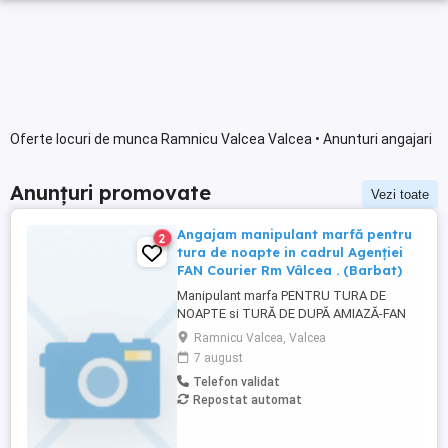
Oferte locuri de munca Ramnicu Valcea Valcea • Anunturi angajari
Anunțuri promovate
Vezi toate
Angajam manipulant marfă pentru
2
tura de noapte in cadrul Agenției
FAN Courier Rm Vâlcea . (Barbat)
Manipulant marfa PENTRU TURA DE
NOAPTE si TURĂ DE DUPĂ AMIAZĂ-FAN
Courier Rm Valcea Candidatul ideal
Ramnicu Valcea, Valcea
Persoana serioasa, constiincioasa, de
7 august
incredere Rezistenta la munca fizica
Telefon validat
presupusa de manipularea marfii din
Repostat automat
depozit, descarcare incarcare Studii:
minim 12 clase Abilitati de comunicare
orala si ...