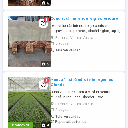
in aceasta meserie ofer de la 2000 si
5
cazare. Nu sunt ...
Construcții interioare și exterioare
1
execut lucrări interioare și exterioare,
zugrăvit, glet, parchet, placări rigips, tapet,
placări cu polistiren, gratare din cărămidă,
Ramnicu Valcea, Valcea
etc
5 august
Telefon validat
5
Munca în străinătate în regiunea
3
Olandei
Buna ziua! Recrutam 4 cupluri pentru
muncă în regiunea Olandei . Rog
seriozitate și pentru mai multe detalii va
Ramnicu Valcea, Valcea
rog contactați in Whatsap la Nr( ) .Va
5 august
mulțumesc!
Telefon validat
Repostat automat
Promovat
4