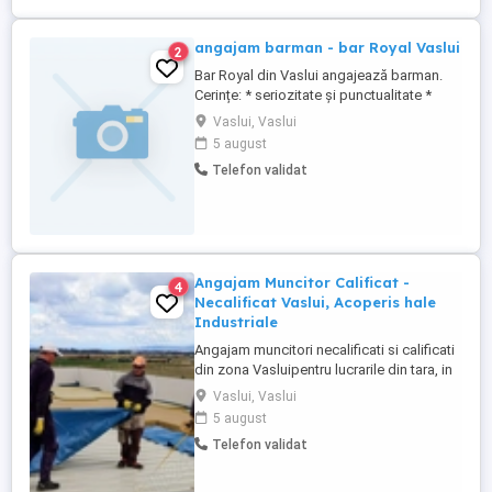
angajam barman - bar Royal Vaslui
2
Bar Royal din Vaslui angajează barman.
Cerințe: * seriozitate și punctualitate *
atitudine pozitivă și spirit de echipă *
Vaslui, Vaslui
experiența constituie avantaj, dar nu este
5 august
obligatorie Oferim: * salariu motivant *
Telefon validat
program avantajos * mediu de lucru
plăcut * posibilitate de colaborare pe
termen lung Locație: ...
Angajam Muncitor Calificat -
4
Necalificat Vaslui, Acoperis hale
Industriale
Angajam muncitori necalificati si calificati
din zona Vasluipentru lucrarile din tara, in
domeniul constructiilor industriale:
Vaslui, Vaslui
montator tabla, vata bazaltica, izolator
5 august
membrana pvc si muncitori necalificati. Se
Telefon validat
lucreala la inaltime. Domeniul de activitate
al societatii este: Montaj tabla cutata ...