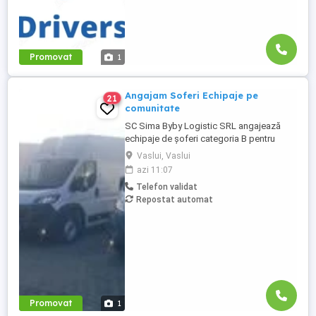
Promovat
1
Angajam Soferi Echipaje pe
21
comunitate
SC Sima Byby Logistic SRL angajează
echipaje de șoferi categoria B pentru
transport internațional (comunitate)!
Vaslui, Vaslui
Căutăm echipaje formate din 2 șoferi,
azi 11:07
posesori ai permisului categoria B, pentru
Telefon validat
transport internațional de marfă. Oferim:
Repostat automat
Salariu între 1.800 și 2.200 Program: 2 luni
plecați 2 săptămâni ...
Promovat
1