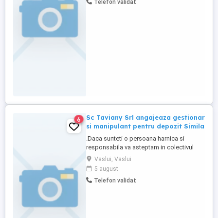
Telefon validat
productie. Post pretabil pentru sex
masculin.
Sc Taviany Srl angajeaza gestionar
6
si manipulant pentru depozit Simila
.Daca sunteti o persoana harnica si
responsabila va asteptam in colectivul
societatii noastre.Pentru detalii sunati la
Vaslui, Vaslui
numarul afisat sau trimiteti Cv la adresa de
5 august
email.
Telefon validat