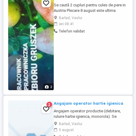
Se caută 2 cupluri pentru cules de pere in
Austria Plecare 8 august este ultima
plecare Va rugam.nu deranjați inutil sau
Barlad, Vaslui
informativ În atenția candidatilor mai sunt
ieri 08:41
doar 2 locuri libere Se oferă transport
Telefon validat
doar p3.baza Rezervarile si ocupare
locurilor in autocar
2
Angajam operator hartie igienica
2
Angajam operator productie (debitare,
ruluire hartie igienica, monorola). Se
asigura instruire pentru candidatii seriosi
Barlad, Vaslui
dispusi sa invete lucruri noi. Constituie
5 august
avantaj pentru cei obisnuiti in flux de