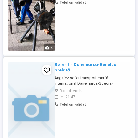
Telefon validat
Pensiuni, Motel, Apartamente de foarte
buna calitate cu dotari complete, aer
conditionat, ...
4
Sofer tir Danemarca-Benelux
prelată
Angajez sofer transport marfă
internațional Danemarca-Suedia-
Germania. Maxim 8-9 mii km pe lună
Barlad, Vaslui
Bonus consum motorină. Program de zi.
ieri 21:47
Plecare cu camionul din Ro Barlad. 3100
Telefon validat
salariu&diurna