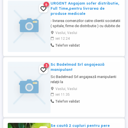
URGENT Angajam sofer distributie,
6
Full Time,pentru livrarea de
produse medicale
- livrarea comenzilor catre clientii societatii
( spitale, firme de distributie ) cu dubite de
17mc - pregatirea comenzilor pentru
Vaslui, Vaslui
livrare la depozitul societatii Cerinte -
ieri 12:24
permis de conducere categoria B de
Telefon validat
minim 1 ani - capacitate de a lucra in
echipa - seriozitate, punctualitate, lipsa
cazier, disponibilitate ...
Sc Badelmad Srl angajează
3
manipulant
Sc Badelmad Srl angajează manipulanti
relații la
Vaslui, Vaslui
ieri 11:35
Telefon validat
Se caută 2 cupluri pentru pere