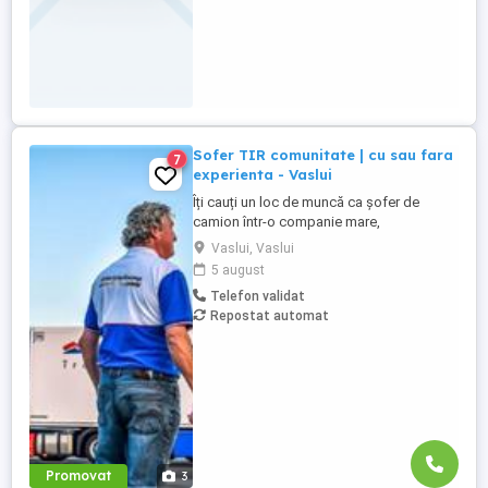
Sofer TIR comunitate | cu sau fara
7
experienta - Vaslui
Îți cauți un loc de muncă ca șofer de
camion într-o companie mare,
internațională și stabilă? Atunci vino în
Vaslui, Vaslui
echipa Heisterkamp! Angajăm șoferi cu
5 august
sau fără experiență și echipaje pentru
Telefon validat
transport internațional. Beneficii: training
Repostat automat
de inițiere la începutul activității în cadrul
companiei; training ...
Promovat
3