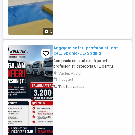
1
Angajam soferi profsionisti cat.
C+E, Spania-UE-Spania
Compania noastră caută șoferi
profesioniști categoria C+E pentru
transport rutier pe ruta Spania-UE-Spania.
Vaslui, Vaslui
Căutăm persoane dedicate, cu experiență
4 august
în transportul internațional, capabile să
Telefon validat
gestioneze eficient transporturile pe
distanțe lungi și să respecte termenele de
livrare. **Responsabilități:** * ...