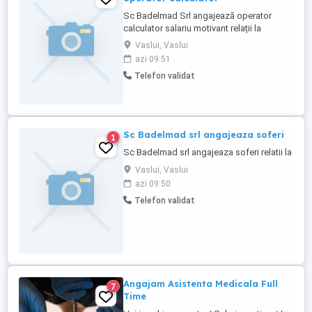
Sc Badelmad Srl angajează operator
calculator salariu motivant relații la
Vaslui, Vaslui
azi 09:51
Telefon validat
Sc Badelmad srl angajeaza soferi
1
Sc Badelmad srl angajeaza soferi relatii la
Vaslui, Vaslui
azi 09:50
Telefon validat
Angajam Asistenta Medicala Full
7
Time