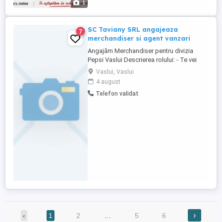
1
SC Taviany SRL angajeaza
7
merchandiser si agent vanzari
Angajăm Merchandiser pentru divizia
Pepsi Vaslui Descrierea rolului: - Te vei
asigura că băuturile sunt expuse
Vaslui, Vaslui
impecabil, respectând planogramele și
4 august
standardele de mercantizare ale
Telefon validat
producătorului, incluzând gestionarea
stocurilor conform principiului FIFO (first
in, first out); ; - Vei plasa materialele ...
›
‹
1
2
…
5
6