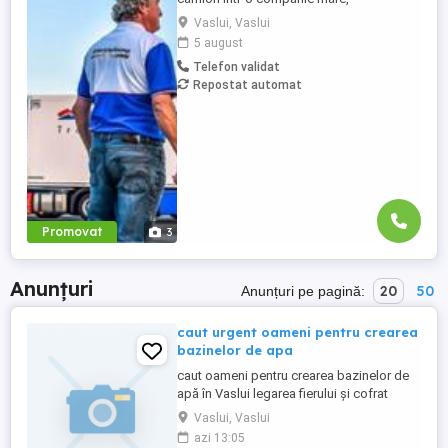
internațională și stabilă? Atunci vino în
Vaslui, Vaslui
echipa Heisterkamp! Angajăm șoferi cu
5 august
sau fără experiență și echipaje pentru
Telefon validat
transport internațional. Beneficii: training
Repostat automat
de inițiere la începutul activității în cadrul
companiei; training ...
Promovat
3
Anunțuri
20
50
Anunțuri pe pagină:
caut urgent oameni pentru crearea
bazinelor de apa
caut oameni pentru crearea bazinelor de
apă în Vaslui legarea fierului și cofrat
detali în privat
Vaslui, Vaslui
azi 13:05