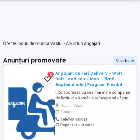
Oferte locuri de munca Vaslui • Anunturi angajari
Anunțuri promovate
Vezi toate
Angajăm Curieri Delivery - Wolt,
8
Bolt Food sau Glovo - Plată
Săptămânală | Program Flexibil
- Colaborează cu cea mai mare companie
de livrări din România și începe să câștigi
rapid! - Cerințe: Minim 18 ani Mijloc de
Vaslui, Vaslui
transport propriu (mașină, scuter,
3 august
motocicletă sau bicicletă) Telefon mobil
Telefon validat
cu acces la internet - Ce oferim: Plată
Repostat automat
săptămânală, fără întârzieri Bonusuri
atractive ...