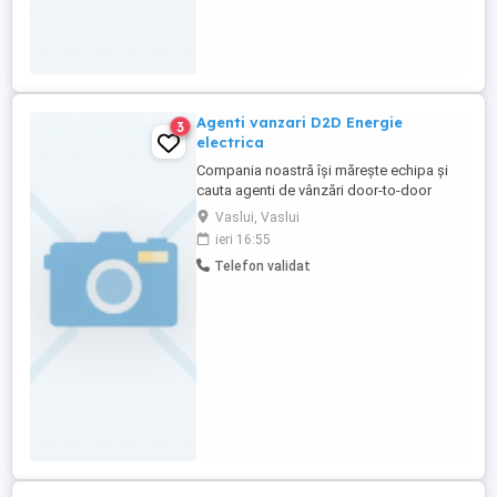
Agenti vanzari D2D Energie
3
electrica
Compania noastră își mărește echipa și
cauta agenti de vânzări door-to-door
pentru promovarea și încheierea
Vaslui, Vaslui
contractele de energie electrica și gaze
ieri 16:55
naturale. Ce vei face: -Prezinti ofertele de
Telefon validat
energie și gaze naturale către clienți
(persoane fizice și juridice) -Identifici noi
clienți în teren -Închei ...