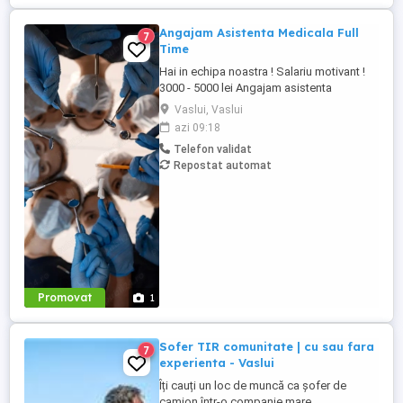
Angajam Asistenta Medicala Full
7
Time
Hai in echipa noastra ! Salariu motivant !
3000 - 5000 lei Angajam asistenta
medicala Locatie noua, mediu de lucru
Vaslui, Vaslui
placut, colectiv mare. Program : Luni-
azi 09:18
Vineri : 10.00-18.30 Te asteptam !
Telefon validat
Repostat automat
Promovat
1
Sofer TIR comunitate | cu sau fara
7
experienta - Vaslui
Îți cauți un loc de muncă ca șofer de
camion într-o companie mare,