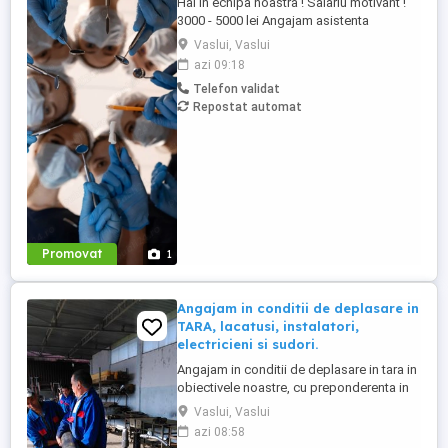
Hai in echipa noastra ! Salariu motivant !
3000 - 5000 lei Angajam asistenta
medicala Locatie noua, mediu de lucru
Vaslui, Vaslui
placut, colectiv mare. Program : Luni-
azi 09:18
Vineri : 10.00-18.30 Te asteptam !
Telefon validat
Repostat automat
Promovat
1
Angajam in conditii de deplasare in
TARA, lacatusi, instalatori,
electricieni si sudori.
Angajam in conditii de deplasare in tara in
obiectivele noastre, cu preponderenta in
Bucuresti. - Se asigura cazare, diurna si
Vaslui, Vaslui
decontarea tuturor cheltuielilor, inclusiv
azi 08:58
transport. - Cazare de foarte buna calitate,