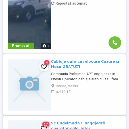
Repostat automat
Salariu între 1.800 și 2.200 Program: 2 luni
plecați 2 săptămâni ...
Promovat
1
Cablaje auto cu relocare Cazare si
4
Masa GRATUIT
Compania Prohuman APT angajeaza in
Pitesti Operatori cablaje auto cu sau fara
experienta. Cazare asigurata
Barlad, Vaslui
Gratuit si o masa pe zi! Beneficii salariale: -
azi 10:13
Salariu incepand de la 3500 lei NET (bani
in mana) compus din: Salariu 2500 lei
net (bani in mana) Tichete de ...
Sc Badelmad Srl angajează
17
operator calculator