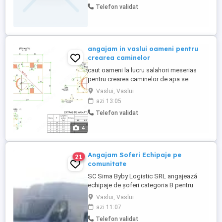
Telefon validat
angajam in vaslui oameni pentru
crearea caminelor
caut oameni la lucru salahori meserias
pentru crearea caminelor de apa se
plateste pe camin plus cazare si o masa
Vaslui, Vaslui
azi 13:05
Telefon validat
4
Angajam Soferi Echipaje pe
21
comunitate
SC Sima Byby Logistic SRL angajează
echipaje de șoferi categoria B pentru
transport internațional (comunitate)!
Vaslui, Vaslui
Căutăm echipaje formate din 2 șoferi,
azi 11:07
posesori ai permisului categoria B, pentru
Telefon validat
transport internațional de marfă. Oferim: