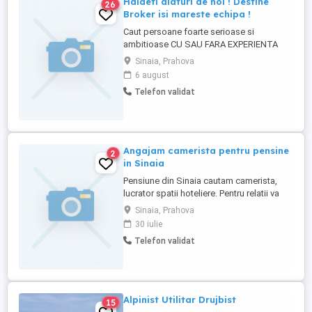
Haideti alaturi de noi ! Destine
26
Broker isi mareste echipa !
Caut persoane foarte serioase si
ambitioase CU SAU FARA EXPERIENTA
pentru a COLABORA in domeniul
Sinaia, Prahova
asigurarilor in cadrul companiei DESTINE
6 august
BROKER de Asigurare si Reasigurare. Este
Telefon validat
o companie in topul brokerilor de
asigurare din Romania si cu siguranta cea
mai complexa dintre toate, oferind cele
mai ...
Angajam camerista pentru pensine
2
in Sinaia
Pensiune din Sinaia cautam camerista,
lucrator spatii hoteliere. Pentru relatii va
asteptam la telefon
Sinaia, Prahova
30 iulie
Telefon validat
Alpinist Utilitar Drujbist
15