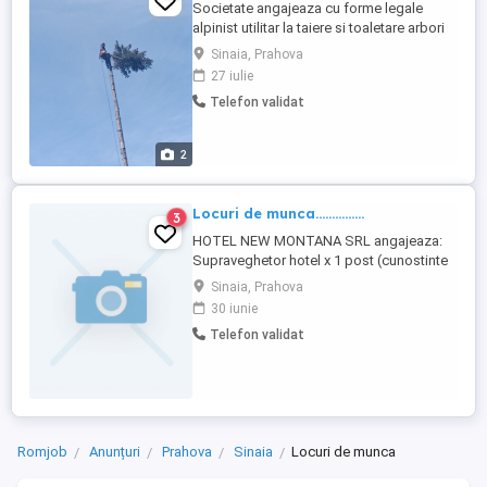
Societate angajeaza cu forme legale
alpinist utilitar la taiere si toaletare arbori
,lucrari in toata tara. Salariu in functie de
Sinaia, Prahova
realizari , de la 6000 la 12000 lei..Relatii la
27 iulie
tel .
Telefon validat
2
Locuri de munca...............
3
HOTEL NEW MONTANA SRL angajeaza:
Supraveghetor hotel x 1 post (cunostinte
de limba engleza) Bucatar x 2 posturi
Sinaia, Prahova
(cunostinte de limba engleza) Se ofera
30 iunie
salariu atractiv, cazare. Pentru relatii
Telefon validat
suplimentare, va rugam sa ne contactati la
numarul de telefon
Romjob
Anunțuri
Prahova
Sinaia
Locuri de munca