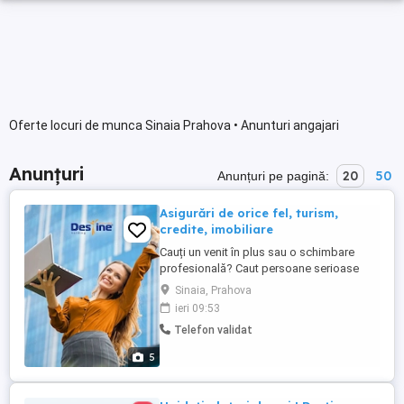
Oferte locuri de munca Sinaia Prahova • Anunturi angajari
Anunțuri
20
50
Anunțuri pe pagină:
Asigurări de orice fel, turism,
credite, imobiliare
Cauți un venit în plus sau o schimbare
profesională? Caut persoane serioase
care vor să înceapă o colaborare în
Sinaia, Prahova
domeniul asigurărilor NU ai nevoie de
ieri 09:53
experiență, te învăț tot ce trebuie pas cu
Telefon validat
pas. Ce ai aici: Program flexibil lucrezi
când alegi tu Activitate 100% remote de
5
acasă sau de ...