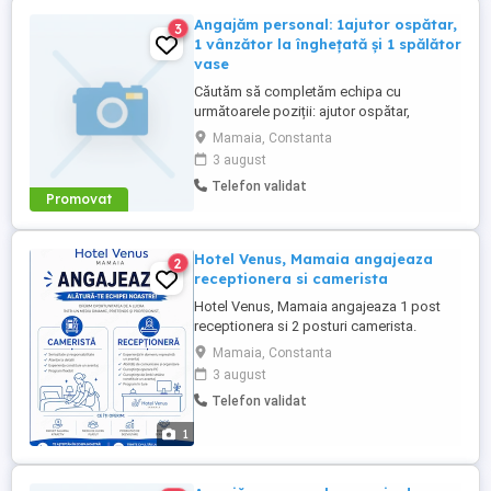
Angajăm personal: 1ajutor ospătar,
3
1 vânzător la înghețată și 1 spălător
vase
Căutăm să completăm echipa cu
următoarele poziții: ajutor ospătar,
vânzător la înghețată și spălător vase.
Mamaia, Constanta
Candidații ideali trebuie să demonstreze
3 august
seriozitate, responsabilitate și abilitatea
Telefon validat
de a lucra eficient în echipă. Pentru postul
Promovat
de ajutor ospătar sunt necesare abilități
bune de comunicare, atitudine ...
Hotel Venus, Mamaia angajeaza
2
receptionera si camerista
Hotel Venus, Mamaia angajeaza 1 post
receptionera si 2 posturi camerista.
Programul la receptie este 12 24-12 48 si
Mamaia, Constanta
pentru camerista 6 zile pe saptamana.
3 august
Detalii depsre program, salarizare si alte
Telefon validat
detalii la telefon .
1