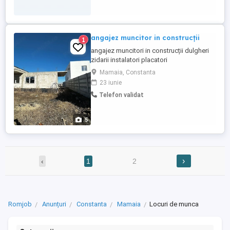
angajez muncitor in construcții
1
angajez muncitori in construcții dulgheri
zidarii instalatori placatori
Mamaia, Constanta
23 iunie
Telefon validat
5
›
‹
1
2
Romjob
Anunțuri
Constanta
Mamaia
Locuri de munca