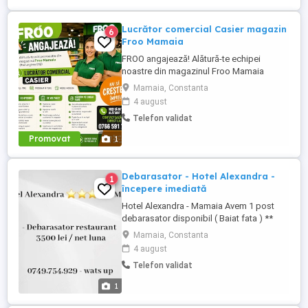
Lucrător comercial Casier magazin
6
Froo Mamaia
FROO angajează! Alătură-te echipei
noastre din magazinul Froo Mamaia
(strada Prelungirea D12) locul unde
Mamaia, Constanta
energia bună și profesionalismul fac
4 august
echipă excelentă! Căutăm: Lucrător
Telefon validat
comercial Casier Full-time Program în ture
Mediu de lucru modern --- Ce oferim?
Promovat
1
Salariu motivant + bonusuri ...
Debarasator - Hotel Alexandra -
1
începere imediată
Hotel Alexandra - Mamaia Avem 1 post
debarasator disponibil ( Baiat fata ) **
program de la 15.00 la 23.00 ( doar
Mamaia, Constanta
schimbul 2 am nevoie ) ** forme legale de
4 august
munca ** salariul este de 3500 lei net ** nu
Telefon validat
oferim cazare dorim sa angajam din
constanta Pentru mai multe detalii lăsați
1
mesaje la ...