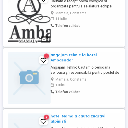
Cautam o receptionera energica si
organizata pentru a se alatura echipei
noastre din Mamaia. Responsabilitati: -
Mamaia, Constanta
Primirea si intampinarea oaspetilor. -
11 iulie
Gestionarea apelurilor telefonice si a
Telefon validat
corespondentei. - Oferirea de informatii
generale despre locatie si servicii. -
Gestionarea rezervarilor si a ...
1
angajam tehnic la hotel
5
Ambasador
Angajăm Tehnic Căutăm o persoană
serioasă și responsabilă pentru postul de
Tehnic la hotel Ambasador din Mamaia
Mamaia, Constanta
Responsabilități: Efectuarea lucrărilor de
1 iulie
întreținere a clădirii și echipamentelor;
Telefon validat
Efectuarea reparațiilor și remedierea
defecțiunilor apărute; Verificarea
periodică a instalațiilor ...
hotel Mamaia cauta zugravi
7
alpinisti