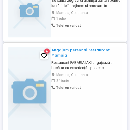
Se caută zugravi și alpiniști utilitari pentru
lucrări de întreținere și renovare în
domeniul hotelier * Experiență în domeniu
Mamaia, Constanta
* Seriozitate și atenție la detalii *
1 iulie
Capacitate de lucru în echipă * Pentru
Telefon validat
alpiniști: certificat atestat specific
constituie avantaj
Angajam personal restaurant
6
Mamaia
Restaurant FABARIA IAKI angajează : -
bucătar cu experiență - pizzer cu
experienta Se asigura cazare. - NOOMA
Mamaia, Constanta
BRASERIE angajeaza : - bucătar linie
24 iunie
autoservire cu experiență (se asigură
Telefon validat
cazare) - casier a cu experiență - lucrător
linie autoservire - spălător vase Pentru
detalii despre ...