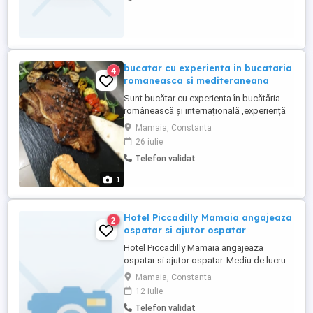
bucatar cu experienta in bucataria
4
romaneasca si mediteraneana
Sunt bucătar cu experienta în bucătăria
românească și internațională ,experiență
în a la carte și all inclusiv ,doresc
Mamaia, Constanta
colaborare
26 iulie
Telefon validat
1
Hotel Piccadilly Mamaia angajeaza
2
ospatar si ajutor ospatar
Hotel Piccadilly Mamaia angajeaza
ospatar si ajutor ospatar. Mediu de lucru
plăcut Experiența constituie un avantaj
Mamaia, Constanta
Pentru detalii:
12 iulie
Telefon validat