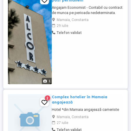
post permanent
Angajam Economist - Contabil cu contract
de munca pe perioada nedeterminata.
Cerintele postului sunt de evidentiere
Mamaia, Constanta
contabila generala, inclusiv operatiuni de
29 iulie
inchidere balanta de verificare in program
Telefon validat
de operare SAGA si in programul de
gestiune Win MENTOR. Experienta pe
post prezinta avantaj. Asteptam ...
1
Complex hotelier în Mamaia
2
angajează
Hotel *din Mamaia angajează cameriste
Mamaia, Constanta
27 iulie
Telefon validat