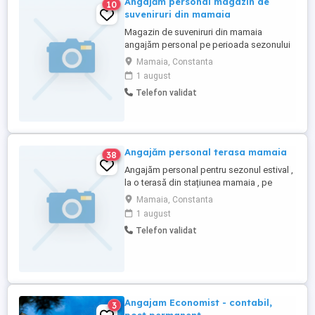
Angajăm personal magazin de
10
suveniruri din mamaia
Magazin de suveniruri din mamaia
angajăm personal pe perioada sezonului
estival ! Salariul atractiv , mai multe detalii
Mamaia, Constanta
la telefon !
1 august
Telefon validat
Angajăm personal terasa mamaia
38
Angajăm personal pentru sezonul estival ,
la o terasă din stațiunea mamaia , pe
posturile de Pizzer și ajutor bucătar !!!
Mamaia, Constanta
Salariu atractiv ! mai multe detalii la
1 august
telefon
Telefon validat
Angajam Economist - contabil,
3