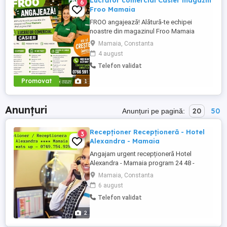
Lucrător comercial Casier magazin
6
Froo Mamaia
FROO angajează! Alătură-te echipei
noastre din magazinul Froo Mamaia
(strada Prelungirea D12) locul unde
Mamaia, Constanta
energia bună și profesionalismul fac
4 august
echipă excelentă! Căutăm: Lucrător
Telefon validat
comercial Casier Full-time Program în ture
Mediu de lucru modern --- Ce oferim?
Promovat
1
Salariu motivant + bonusuri ...
Anunțuri
20
50
Anunțuri pe pagină:
Recepționer Recepționeră - Hotel
3
Alexandra - Mamaia
Angajam urgent recepționeră Hotel
Alexandra - Mamaia program 24 48 -
salariu 4000 lei net in mana pentru detalii
Mamaia, Constanta
sunați sau lăsați mesaje la numărul afișat
6 august
mai sus in poza
Telefon validat
2