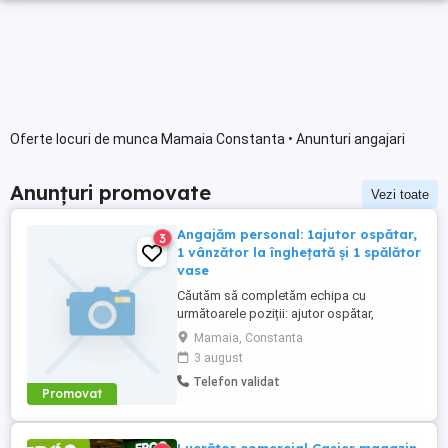
Oferte locuri de munca Mamaia Constanta • Anunturi angajari
Anunțuri promovate
Vezi toate
Angajăm personal: 1ajutor ospătar,
3
1 vânzător la înghețată și 1 spălător
vase
Căutăm să completăm echipa cu
următoarele poziții: ajutor ospătar,
vânzător la înghețată și spălător vase.
Mamaia, Constanta
Candidații ideali trebuie să demonstreze
3 august
seriozitate, responsabilitate și abilitatea
Telefon validat
de a lucra eficient în echipă. Pentru postul
Promovat
de ajutor ospătar sunt necesare abilități
bune de comunicare, atitudine ...