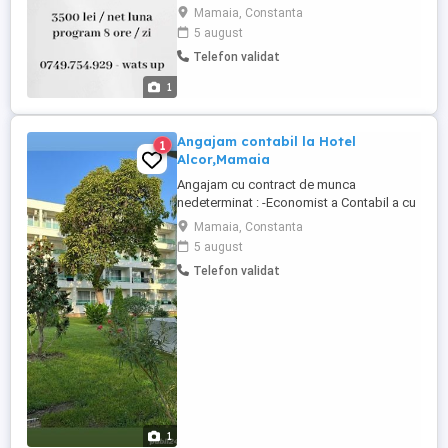
mana - sezonier - program 8 ore zi pentru
Mamaia, Constanta
mai multe detalii - contactați-ma la
5 august
numărul din poza de profil.
Telefon validat
1
Angajam contabil la Hotel
1
Alcor,Mamaia
Angajam cu contract de munca
nedeterminat : -Economist a Contabil a cu
experienta in departamentul Contabilitate
Mamaia, Constanta
pentru evidenta contabila generala
5 august
inclusiv inchidere Balanta de verificare (
Telefon validat
programul de operare SAGA). Cei
interesati va rugam sa trimiteti CV sau
mesaje pentru stabilirea interviului. ...
1