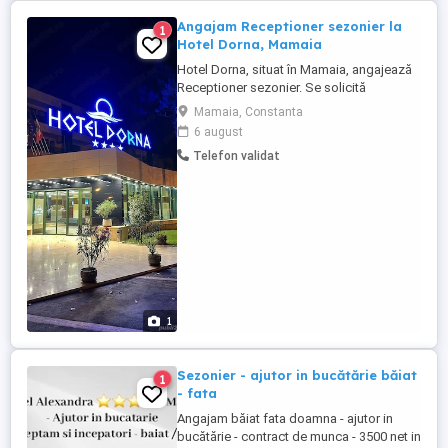
Angajam Receptioner sezonier la
1
Hotel Dorna, Mamaia
Hotel Dorna, situat în Mamaia, angajează
Receptioner sezonier. Se solicită
disponibilitate pentru muncă pe durata
Mamaia, Constanta
sezonului estival și capacitatea de a lucra
6 august
în ture. Cei interesați pot suna la nr de
Telefon validat
telefon pentru mai multe detalii.
1
Sezonier - ajutor in bucătărie băiat
1
- fata
Angajam băiat fata doamna - ajutor in
bucătărie - contract de munca - 3500 net in