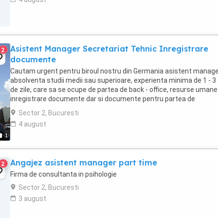
Asistent Manager Secretariat Tehnic Inregistrare
2
documente
Cautam urgent pentru biroul nostru din Germania asistent manag
absolventa studii medii sau superioare, experienta minima de 1 - 3 
de zile, care sa se ocupe de partea de back - office, resurse umane 
inregistrare documente dar si documente pentru partea de
constructii. Se solicita limba engleza ...
Sector 2, Bucuresti
4 august
1
Angajez asistent manager part time
2
Firma de consultanta in psihologie
Sector 2, Bucuresti
3 august