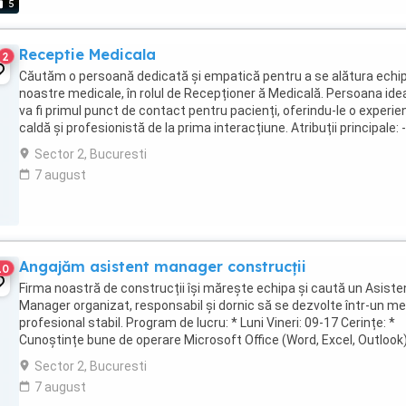
5
Receptie Medicala
2
Căutăm o persoană dedicată și empatică pentru a se alătura echip
noastre medicale, în rolul de Recepționer ă Medicală. Persoana ide
va fi primul punct de contact pentru pacienți, oferindu-le o experie
caldă și profesionistă de la prima interacțiune. Atribuții principale: -
Gestionarea programărilor ...
Sector 2, Bucuresti
7 august
Angajăm asistent manager construcții
10
Firma noastră de construcții își mărește echipa și caută un Asiste
Manager organizat, responsabil și dornic să se dezvolte într-un me
profesional stabil. Program de lucru: * Luni Vineri: 09-17 Cerințe: *
Cunoștințe bune de operare Microsoft Office (Word, Excel, Outlook)
Abilități de organizare ...
Sector 2, Bucuresti
7 august