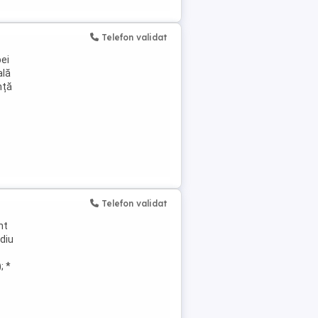
Telefon validat
ei
ală
nță
Telefon validat
nt
diu
; *