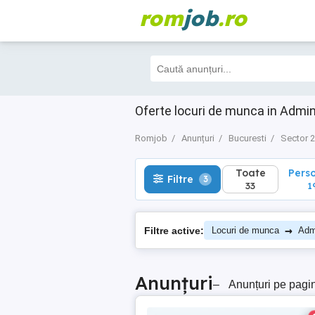
rom
job
.ro
Toate
Perso
Filtre
3
33
19
Oferte locuri de munca in Admin
Romjob
Anunțuri
Bucuresti
Sector 2
Toate
Pers
Filtre
3
33
1
→
Filtre active:
Locuri de munca
Admi
Anunțuri
–
Anunțuri pe pagi