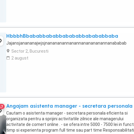
HbbbhBbababbababbabababbabababbaba
Jajansjanananajwjsjnanananannanannananananannanababab
Sector 2, Bucuresti
2 august
Angajam asistenta manager - secretara personala
17
Cautam o asistenta manager - secretara personala eficienta si
organizata pentru a sprijini activitatile zilnice ale managerului
activitate de comert online . - se ofera intre 5000 - 7500 lei in funct
timp si experienta program full time sau part time Responsabilitat