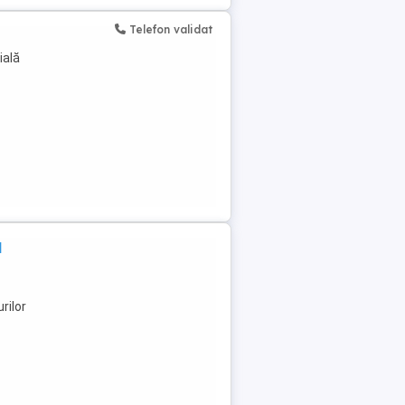
Telefon validat
ială
l
rilor