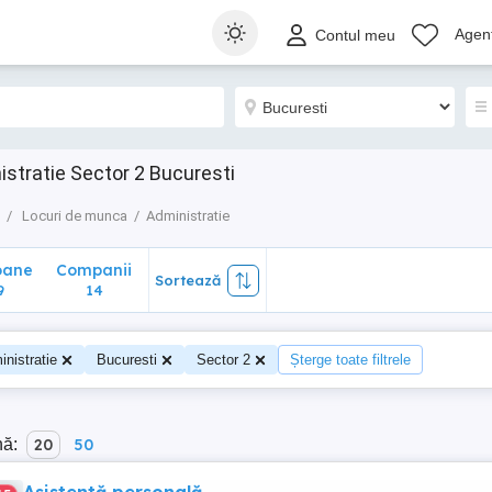
ane
Companii
Sortează
Agenț
Contul meu
14
istratie Sector 2 Bucuresti
Locuri de munca
Administratie
oane
Companii
Sortează
9
14
nistratie
Bucuresti
Sector 2
Șterge toate filtrele
nă:
20
50