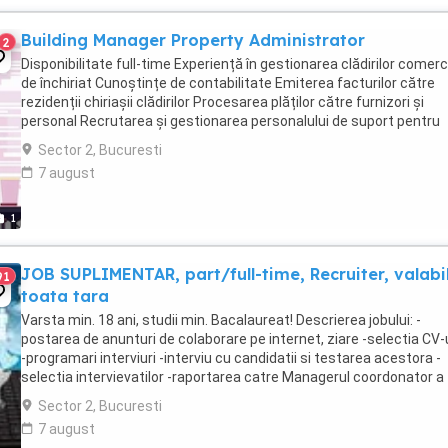
Building Manager Property Administrator
2
Disponibilitate full-time Experiență în gestionarea clădirilor comerc
de închiriat Cunoștințe de contabilitate Emiterea facturilor către
rezidenții chiriașii clădirilor Procesarea plăților către furnizori și
personal Recrutarea și gestionarea personalului de suport pentru
operațiunile clădirilor Colaborarea ...
Sector 2, Bucuresti
7 august
1
JOB SUPLIMENTAR, part/full-time, Recruiter, valabi
91
toata tara
Varsta min. 18 ani, studii min. Bacalaureat! Descrierea jobului: -
postarea de anunturi de colaborare pe internet, ziare -selectia CV-u
-programari interviuri -interviu cu candidatii si testarea acestora -
selectia intervievatilor -raportarea catre Managerul coordonator a
situatiei procesului de ...
Sector 2, Bucuresti
7 august