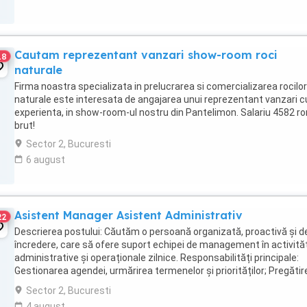
Cautam reprezentant vanzari show-room roci
18
naturale
Firma noastra specializata in prelucrarea si comercializarea rocilor
naturale este interesata de angajarea unui reprezentant vanzari c
experienta, in show-room-ul nostru din Pantelimon. Salariu 4582 ro
brut!
Sector 2, Bucuresti
6 august
Asistent Manager Asistent Administrativ
22
Descrierea postului: Căutăm o persoană organizată, proactivă și d
încredere, care să ofere suport echipei de management în activităț
administrative și operaționale zilnice. Responsabilități principale:
Gestionarea agendei, urmărirea termenelor și priorităților; Pregătir
redactarea și arhivarea ...
Sector 2, Bucuresti
4 august