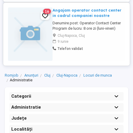
Pachet ...
Angajam operator contact center
16
in cadrul companiei noastre
Denumire post: Operator Contact Center
Program de lucru: 8 ore zi (luni-vineri)
Studii: medii Competente: foare bune
Cluj-Napoca, Cluj
abilitati de comunicare si interactionare
9 iunie
relationare clienti,experienta procesare
Telefon validat
documente, planificare, respectare
termene; Experienta de lucru necesara:
experienta similara de minimim ...
Romjob
Anunțuri
Cluj
Cluj-Napoca
Locuri de munca
Administratie
Categorii
Administratie
Județe
Localități