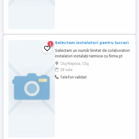
Selectam instalatori pentru lucrari
1
Selectam un număr limitat de colaboratori
instalatori instalații termice cu firma pt
lucrări recurente montaj,service apometre
Cluj-Napoca, Cluj
și repartitoare în asociații de proprietari.
28 iulie
Experiența nu este obligatorie,se asigură
Telefon validat
training. Telefon L-V 14.00-17.00