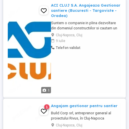
ACI CLUJ S.A. Angajeaza Gestionar
santiere (Bucuresti - Targoviste -
Oradea)
Suntem o companie in plina dezvoltare
din domeniul constructiilor si cautam un
coleg organizat si responsabil pentru a
Cluj-Napoca, Cluj
gestiona activitatea din depozitul
9 iulie
santierului. Responsabilitati principale: -
Telefon validat
Verificarea calitativa si cantitativa a
materialelor de constructii la livrare,
conform avizelor si ...
1
Angajam gestionar pentru santier
1
Build Corp srl, antreprenor general al
proiectului Rivus, în Cluj-Napoca
angajează Gestionar de Șantier, pentru
Cluj-Napoca, Cluj
lucrări temporare și definitive aferente