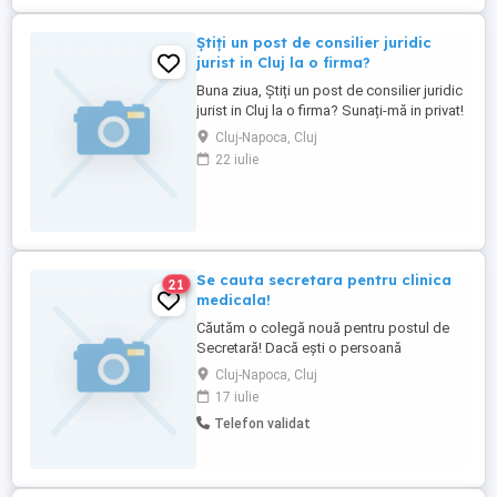
Știți un post de consilier juridic
jurist in Cluj la o firma?
Buna ziua, Știți un post de consilier juridic
jurist in Cluj la o firma? Sunați-mă in privat!
O zi frumoasa!
Cluj-Napoca, Cluj
22 iulie
Se cauta secretara pentru clinica
21
medicala!
Căutăm o colegă nouă pentru postul de
Secretară! Dacă ești o persoană
organizată, comunicativă și stăpânești
Cluj-Napoca, Cluj
bine pachetul Office, te așteptăm în
17 iulie
echipa noastră din Cluj Napoca. Rolul tău
Telefon validat
va presupune gestionarea apelurilor și a
corespondenței, organizarea
documentelor și oferirea ...