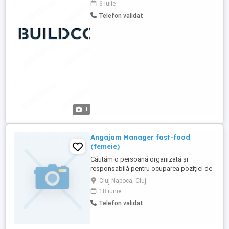
6 iulie
șantierului. Responsabilități principale:
Telefon validat
Asigură gestionarea fizică și scriptică a
stocului de materii prime și materiale.
Păstrează documentele ...
1
Angajam Manager fast-food
(femeie)
Căutăm o persoană organizată și
responsabilă pentru ocuparea poziției de
Manager Fast-Food. Sunt necesare
Cluj-Napoca, Cluj
cunoștințe solide în domeniul alimentației
18 iunie
publice, precum și experiență în
Telefon validat
gestionarea documentelor administrative
și comerciale (contracte, facturi, recepții
marfă, evidențe interne etc.). Oferim: