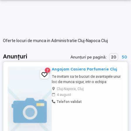
Oferte locuri de munca in Administratie Cluj-Napoca Cluj
Anunțuri
20
50
Anunțuri pe pagină:
Angajam Casiera Parfumerie Cluj
7
Te invitam sa te bucuri de avantajele unui
loc de munca sigur, intr-o echipa
dinamica. Suntem in cautare de colega
Cluj-Napoca, Cluj
pentru postul de casiera in magazinul
4 august
nostru de parfumuri, situat in orasul Cluj,
Telefon validat
Memorandumului, nr. 3 Te vei bucura de
un program de 8 ore pe zi, in ture. (Se
lucrează si in unele ture ...