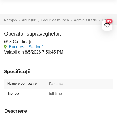
Romjob
Anunțuri
Locuri de munca
Administratie
Operatori calculator
85
Operator supraveghetor.
8 Candidați
Bucuresti
,
Sector 1
Valabil din 8/5/2026 7:50:45 PM
Specificații
Numele companiei
Fantasia
Tip job
full time
Descriere