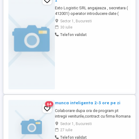
1
Exto Logistic SRL angajeaza , secretara (
412001) operator introducere date (
413201), manager( 112029) , manager
Sector 1, Bucuresti
proiect ( 242101) sofer autoturisme (
30 iulie
832201)
Telefon validat
munca inteligenta 2-3 ore pe zi
64
Colaborare dupa ora de program pt
intregii veniturile,contract cu firma Romana
Americana, cunostinte pe
Sector 1, Bucuresti
calculator,sistem franciza fara investitii,
27 iulie
pers peste 30 ani...., detalii la tel
Telefon validat
0722610408