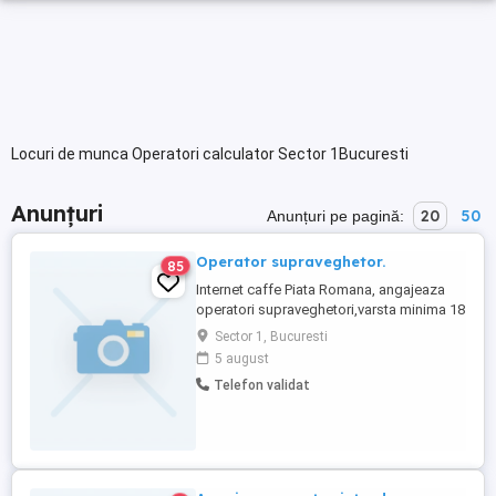
Locuri de munca Operatori calculator Sector 1Bucuresti
Anunțuri
20
50
Anunțuri pe pagină:
Operator supraveghetor.
85
Internet caffe Piata Romana, angajeaza
operatori supraveghetori,varsta minima 18
ani. Se lucreaza in ture 24 48 sau ture de
Sector 1, Bucuresti
12ore,pentru mai multe detalii sunati.
5 august
Telefon validat