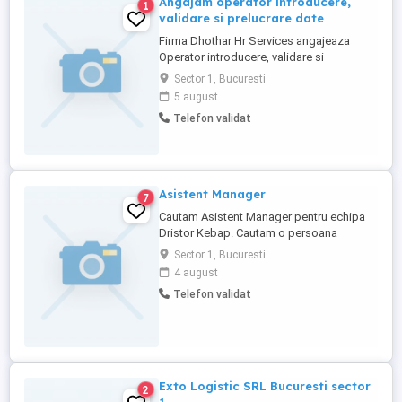
Angajam operator introducere,
1
validare si prelucrare date
Firma Dhothar Hr Services angajeaza
Operator introducere, validare si
prelucrare date (2 posturi valabile). Pentru
Sector 1, Bucuresti
a aplica la aceste posturi puteti raspunde
5 august
acestui anunt si trimite CV.
Telefon validat
Asistent Manager
7
Cautam Asistent Manager pentru echipa
Dristor Kebap. Cautam o persoana
organizata , atenta la detalii si
Sector 1, Bucuresti
familiarizata cu procesele specifice
4 august
domeniului HORECA QSR, pentru rolul de
Telefon validat
Asistent Manager Gestiune. Vei spriini
direct activitatea de gestiune , urmarirea
stocurilor si procesele operationale ...
Exto Logistic SRL Bucuresti sector
2