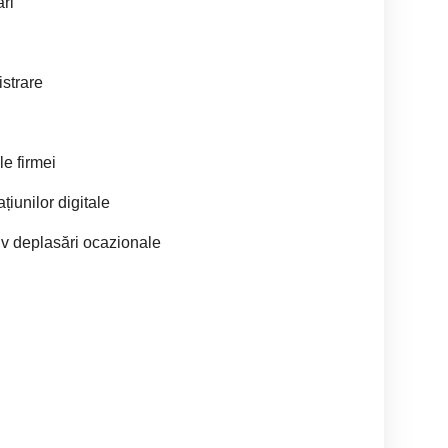
ri
istrare
le firmei
iunilor digitale
usiv deplasări ocazionale