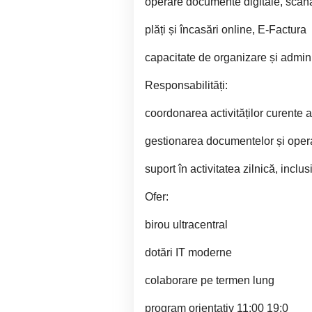
operare documente digitale, scană
plăți și încasări online, E-Factura
capacitate de organizare și admin
Responsabilități:
coordonarea activităților curente a
gestionarea documentelor și operaț
suport în activitatea zilnică, incl
Ofer:
birou ultracentral
dotări IT moderne
colaborare pe termen lung
program orientativ 11:00 19:0