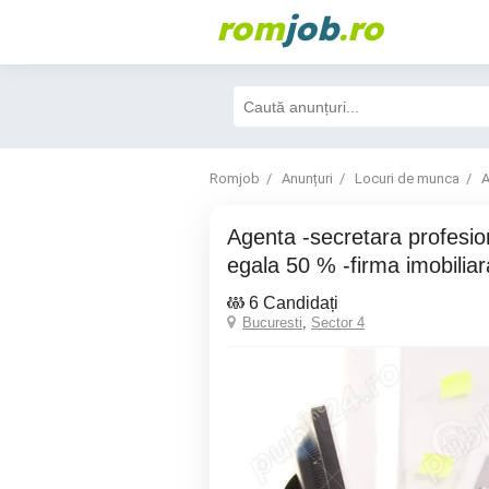
rom
job
.ro
Romjob
Anunțuri
Locuri de munca
A
Agenta -secretara profesionista ca asociata
egala 50 % -firma imobiliar
6 Candidați
Bucuresti
,
Sector 4