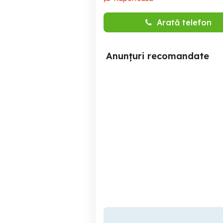
Arată telefon
Anunțuri recomandate
Firma de avocatură și
Asistentă personală cu
imobiliare caută asistent
de călătorie
Sector 4