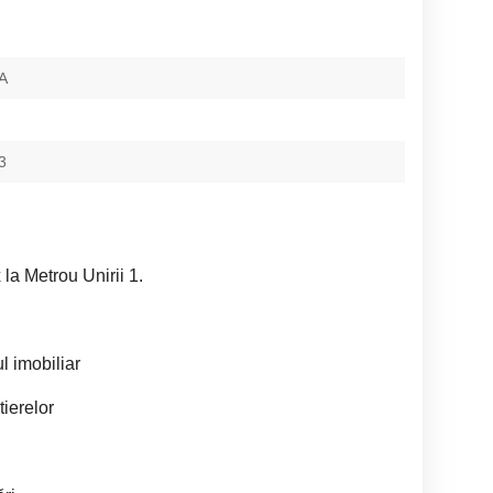
A
3
 la Metrou Unirii 1.
l imobiliar
tierelor