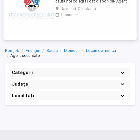
cauta noi colegi ! Post disponibil- Agent
de securitate: - KAUFLAND MARITIMO -
Navodari, Constanta
Bulevardul Aurel Vlaicu 218, 900380
1 ianuarie
Constanța - KAUFLAND NAVODARI -
Strada Hanului 1, Mamaia-Sat Cerinte: -
Studii -gimnaziale medii (minim 8 clase) -
Fara inscrisuri in cazier - Disponibilitate ...
Romjob
Anunțuri
Bacau
Moinesti
Locuri de munca
Agent securitate
Categorii
Județe
Localități