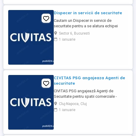
Dispecer in servicii de securitate
Cautam un Dispecer in servicii de
securitate pentru a se alatura echipei
noastre. Candidatul ideal va fi responsabil
Sector 6, Bucuresti
pentru monitorizarea sistemelor de
1 ianuarie
securitate, gestionarea alarmelor si a
incidentelor, precum si pentru
coordonarea raspunsului adecvat.
Responsabilitati: * Monitorizarea
constanta ...
CIVITAS PSG angajeaza Agenti de
securitate
CIVITAS PSG angajează Agenți de
Securitate pentru spatii comerciale -
magazine de haine din Mall
Cluj-Napoca, Cluj
Responsabilități: * Asigurarea securității
1 ianuarie
persoanelor și a bunurilor. * Monitorizarea
zonelor desemnate. * Patrulare și
raportare. * Intervenție în caz de incidente.
* Respectarea procedurilor ...