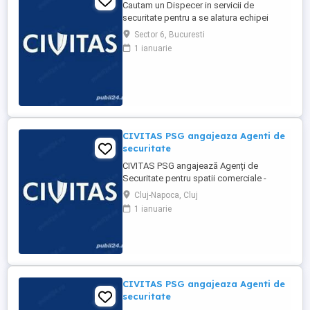
Cautam un Dispecer in servicii de
securitate pentru a se alatura echipei
noastre. Candidatul ideal va fi responsabil
Sector 6, Bucuresti
pentru monitorizarea sistemelor de
1 ianuarie
securitate, gestionarea alarmelor si a
incidentelor, precum si pentru
coordonarea raspunsului adecvat.
Responsabilitati: * Monitorizarea
constanta ...
CIVITAS PSG angajeaza Agenti de
securitate
CIVITAS PSG angajează Agenți de
Securitate pentru spatii comerciale -
magazine de haine din Mall
Cluj-Napoca, Cluj
Responsabilități: * Asigurarea securității
1 ianuarie
persoanelor și a bunurilor. * Monitorizarea
zonelor desemnate. * Patrulare și
raportare. * Intervenție în caz de incidente.
* Respectarea procedurilor ...
CIVITAS PSG angajeaza Agenti de
securitate