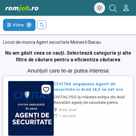
rom
job
.ro
Filtre
3
Locuri de munca Agent securitate Moinesti Bacau
Nu am găsit ceea ce cauți.
Selectează categoria și alte
filtre de căutare pentru a eficientiza căutarea
Anunțuri care te-ar putea interesa
CIVITAS angajeaza Agenti de
securitate in Arad 18,5 lei net ora
CIVITAS PSG își mărește echipa din Arad
Recrutăm agenți de securitate pentru
obiective comerciale retail, cu activitate
Arad, Arad
desfășurată exclusiv în ture de zi. Oferim:
1 ianuarie
Program de lucru 2 2; Venit net cuprins
între 3.000 și 3.300 lei; Stabilitate și
seriozitate; Transparență salarială și
fluturași de ...