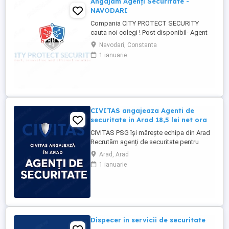
Angajam Agenți Securitate -
NAVODARI
Compania CITY PROTECT SECURITY
cauta noi colegi ! Post disponibil- Agent
de securitate: - KAUFLAND MARITIMO -
Navodari, Constanta
Bulevardul Aurel Vlaicu 218, 900380
1 ianuarie
Constanța - KAUFLAND NAVODARI -
Strada Hanului 1, Mamaia-Sat Cerinte: -
Studii -gimnaziale medii (minim 8 clase) -
Fara inscrisuri in cazier - Disponibilitate ...
CIVITAS angajeaza Agenti de
securitate in Arad 18,5 lei net ora
CIVITAS PSG își mărește echipa din Arad
Recrutăm agenți de securitate pentru
obiective comerciale retail, cu activitate
Arad, Arad
desfășurată exclusiv în ture de zi. Oferim:
1 ianuarie
Program de lucru 2 2; Venit net cuprins
între 3.000 și 3.300 lei; Stabilitate și
seriozitate; Transparență salarială și
fluturași de ...
Dispecer in servicii de securitate