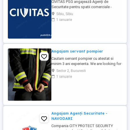
CIVITAS PSG angajează Agenți de
Securitate pentru spatii comerciale -
magazine de haine sau bricolaj
Sibiu, Sibiu
Responsabilități: * Asigurarea securității
1 ianuarie
persoanelor și a bunurilor. * Monitorizarea
zonelor desemnate. * Patrulare și
raportare. * Respectarea procedurilor de
securitate. Cerințe: * Domiciliul ...
Angajam servant pompier
Cautam servant pompier cu atestat si
minim 3 ani experienta. We are looking for
a certified fierman with at least 3 years of
Sector 2, Bucuresti
experience.
1 ianuarie
Angajam Agenți Securitate -
NAVODARI
Compania CITY PROTECT SECURITY