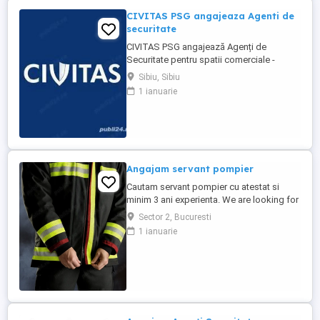
CIVITAS PSG angajeaza Agenti de
securitate
CIVITAS PSG angajează Agenți de
Securitate pentru spatii comerciale -
magazine de haine sau bricolaj
Sibiu, Sibiu
Responsabilități: * Asigurarea securității
1 ianuarie
persoanelor și a bunurilor. * Monitorizarea
zonelor desemnate. * Patrulare și
raportare. * Respectarea procedurilor de
securitate. Cerințe: * Domiciliul ...
Angajam servant pompier
Cautam servant pompier cu atestat si
minim 3 ani experienta. We are looking for
a certified fierman with at least 3 years of
Sector 2, Bucuresti
experience.
1 ianuarie