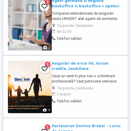
Agent germana si engleza
5
backoffice si backoffice + apeluri
Companie internationala de asigurari
cauta URGENT atat agenti de asistenta
rutiera cat si agenti de asigurari de
Targoviste, Dambovita
calatorie vorbitori de limba germana ( nivel
ieri 22:00
C1 ) si limba engleza ( nivel C1 ). Este
Telefon validat
nevoie de cunoasterea ambelor limbi
pentru aceste posturi. Posturile sunt atat
1
de apeluri + backoffice ...
Asigurări de orice fel, turism
5
credite, imobiliare
Cauți un venit în plus sau o schimbare
profesională? Caut persoane serioase
care vor să înceapă o colaborare în
Targoviste, Dambovita
domeniul asigurărilor NU ai nevoie de
5 august
experiență, te învăț tot ce trebuie pas cu
Telefon validat
pas. Ce ai aici: Program flexibil lucrezi
când alegi tu Activitate 100% remote de
5
acasă sau de ...
Parteneriat Destine Broker - Lucru
5