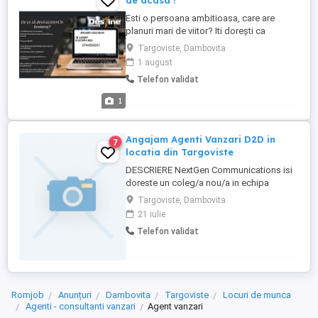
de acasa !
Esti o persoana ambitioasa, care are
planuri mari de viitor? Iti dorești ca
veniturile tale sa depinda exclusiv de tine?
Targoviste, Dambovita
Iti oferim oportunitatea unei activitatii in
1 august
care tu alegi cand, cat si de unde sa
Telefon validat
lucrezi. Daca vrei sa fii propriul tau sef,
pornind cu un program part-time in cadrul
1
companiei ...
Angajam Agenti Vanzari D2D in
7
locatia din Targoviste
DESCRIERE NextGen Communications isi
doreste un coleg/a nou/a in echipa
noastra - Agenti Vanzari D2D!
Targoviste, Dambovita
Responsabilităţile importante:
21 iulie
Contactarea potenţialilor clienţi ai
Telefon validat
companiei; Raportarea zilnică a
rezultatelor obţinute; Îndeplinirea
targetului lunar de vânzări; Promovarea
imaginii şi prezentarea ...
Romjob
Anunțuri
Dambovita
Targoviste
Locuri de munca
Agenti - consultanti vanzari
Agent vanzari