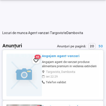
Locuri de munca Agent vanzari TargovisteDambovita
Anunțuri
20
50
Anunțuri pe pagină:
Angajam agent vanzari
45
Angajam agent de vanzari produse
alimentare premium in vederea extinderii
diviziei HORECA, in judetele Dambovita ,
Targoviste, Dambovita
Arges,Prahova .Relatii la tel
ieri 22:29
Telefon validat