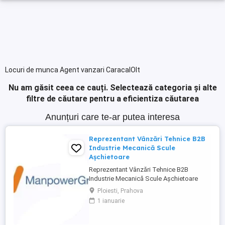
Locuri de munca Agent vanzari CaracalOlt
Nu am găsit ceea ce cauți.
Selectează categoria și alte
filtre de căutare pentru a eficientiza căutarea
Anunțuri care te-ar putea interesa
Reprezentant Vânzări Tehnice B2B
Industrie Mecanică Scule
Așchietoare
Reprezentant Vânzări Tehnice B2B
Industrie Mecanică Scule Așchietoare
Companie specializată în importul și
Ploiesti, Prahova
distribuția de scule așchietoare și
1 ianuarie
echipamente industriale din Europa,
utilizate în procese de prelucrare
mecanică de precizie, caută 2