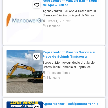
Reprezentant Vanzari B2B - Solutii
de Apa & Cafea
Agent Vânzări B2B Apă & Cafea Birouri
(Remote) Căutăm un Agent de Vânzări
B2B motivat, orientat spre rezultate, pentru
Sector 1, Bucuresti
promovarea soluțiilor de apă și cafea
1 ianuarie
dedicate mediului office. Zonă
disponibilă: București Mod de lucru:
Remote, cu prezență la birou o dată ...
Reprezentant Vanzari Service si
Piese de Schimb Timisoara
Bergerat Monnoyeur, dealerul utilajelor
Caterpillar in Romania si Republica
Moldova, angajeaza Reprezentant Vanzari
Timisoara, Timis
Service si Piese de Schimb, pentru divizia
1 ianuarie
de utilaje. Cerinte: Studii superioare în
domeniul tehnic; Experiență în vânzări
tehnice de minim 3 ani, ...
Agent vanzari- echipament tehnic