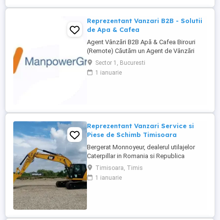
Reprezentanți de Vânzări Tehnice pentru
dezvoltarea ...
Reprezentant Vanzari B2B - Solutii
de Apa & Cafea
Agent Vânzări B2B Apă & Cafea Birouri
(Remote) Căutăm un Agent de Vânzări
B2B motivat, orientat spre rezultate, pentru
Sector 1, Bucuresti
promovarea soluțiilor de apă și cafea
1 ianuarie
dedicate mediului office. Zonă
disponibilă: București Mod de lucru:
Remote, cu prezență la birou o dată ...
Reprezentant Vanzari Service si
Piese de Schimb Timisoara
Bergerat Monnoyeur, dealerul utilajelor
Caterpillar in Romania si Republica
Moldova, angajeaza Reprezentant Vanzari
Timisoara, Timis
Service si Piese de Schimb, pentru divizia
1 ianuarie
de utilaje. Cerinte: Studii superioare în
domeniul tehnic; Experiență în vânzări
tehnice de minim 3 ani, ...