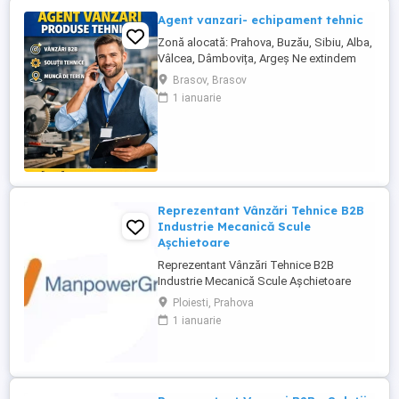
Agent vanzari- echipament tehnic
Zonă alocată: Prahova, Buzău, Sibiu, Alba,
Vâlcea, Dâmbovița, Argeș Ne extindem
echipa de vânzări și căutăm un Agent
Brasov, Brasov
Vânzări Soluții Tehnice, orientat către
1 ianuarie
rezultate, cu experiență în vânzări B2B și
interes pentru domeniul tehnic. Candidatul
ideal Abilități excelente de comunicare și
negociere Capacitate ...
Reprezentant Vânzări Tehnice B2B
Industrie Mecanică Scule
Așchietoare
Reprezentant Vânzări Tehnice B2B
Industrie Mecanică Scule Așchietoare
Companie specializată în importul și
Ploiesti, Prahova
distribuția de scule așchietoare și
1 ianuarie
echipamente industriale din Europa,
utilizate în procese de prelucrare
mecanică de precizie, caută 2
Reprezentanți de Vânzări Tehnice pentru
dezvoltarea ...