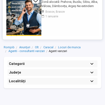
Zonă alocată: Prahova, Buzău, Sibiu, Alba,
Vâlcea, Dâmbovița, Argeș Ne extindem
echipa de vânzări și căutăm un Agent
Brasov, Brasov
Vânzări Soluții Tehnice, orientat către
1 ianuarie
rezultate, cu experiență în vânzări B2B și
interes pentru domeniul tehnic. Candidatul
ideal Abilități excelente de comunicare și
negociere Capacitate ...
Romjob
Anunțuri
Olt
Caracal
Locuri de munca
Agenti - consultanti vanzari
Agent vanzari
Categorii
Județe
Localități