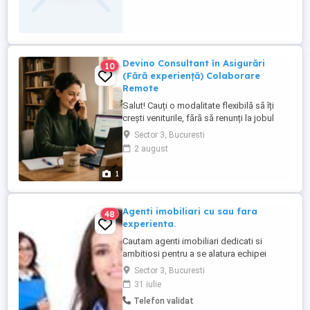
independenta financiara . CERINTE:
Specializare pentru: - constituirea ...
Devino Consultant în Asigurări
10
(Fără experiență) Colaborare
Remote
Salut! Cauți o modalitate flexibilă să îți
crești veniturile, fără să renunți la jobul
actual, la facultate sau la timpul petrecut
Sector 3, Bucuresti
cu familia? Căutăm colaboratori serioși
2 august
pentru domeniul asigurărilor (RCA, CASCO,
locuințe, călătorii, sănătate). Nu ai nevoie
1
de experiență, te învățăm noi totul de la ...
Agenti imobiliari cu sau fara
48
experienta.
Cautam agenti imobiliari dedicati si
ambitiosi pentru a se alatura echipei
noastre de succes in domeniul imobiliar.
Sector 3, Bucuresti
Daca esti pasionat de acest domeniu si
31 iulie
doresti sa iti dezvolti cariera in acest sens,
Telefon validat
aceasta este oportunitatea perfecta