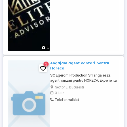
susținem dezvoltarea profesională a
candidaților, indiferent ...
1
Angajam agent vanzari pentru
1
Horeca
SC Egerom Production Srl angajeaza
agent vanzari pentru HORECA. Experienta
minim 2 ani in vanzari Permis de
Sector 3, Bucuresti
conducere categoria B Nivel studii:
3 iulie
absolvent minim studii medii Salariu
Telefon validat
atractiv Cv la: