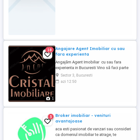
Angajare Agent Imobiliar cu sau
18
fara experienta
Angajăm Agent Imobiliar cu sau fara
experienta in Bucuresti Vino să faci parte
dintr-o echipă de succes cu 26 de ani de
Sector 3, Bucuresti
ACTIVITATE Descrierea jobului: Căutăm
azi 12:50
colegi motivați, sociabili și orientați spre
rezultate pentru a se alătura echipei
noastre dinamice din domeniul imobiliar.
1
Nu contează dacă ai ...
Broker imobiliar - venituri
3
avantajoase
aca esti pasionat de vanzari sau consideri
ca domeniul imobiliar te atrage, te