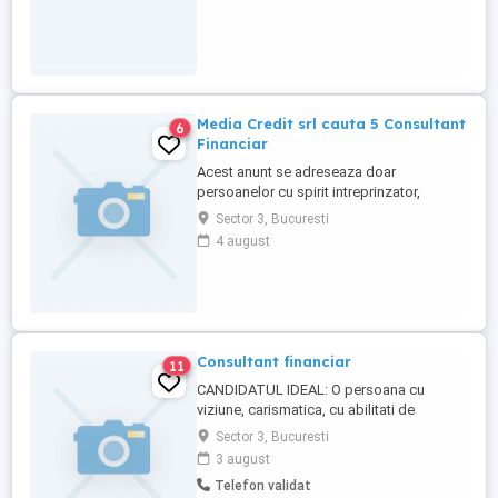
Media Credit srl cauta 5 Consultant
6
Financiar
Acest anunt se adreseaza doar
persoanelor cu spirit intreprinzator,
sociabile si interesate de domeniul
Sector 3, Bucuresti
financiar. Nu este vorba de un job
4 august
traditional, ci despre o colaborare platita
pe baza de comision care poate deveni o
opurtunitate de afacere. Dupa ce
candidatul vine ales va a partecipa la un
curs ...
Consultant financiar
11
CANDIDATUL IDEAL: O persoana cu
viziune, carismatica, cu abilitati de
comunicare, interesata de dezvoltare
Sector 3, Bucuresti
personala, de posibilitatea de a construi o
3 august
cariera solida in domeniul asigurarilor si
Telefon validat
cel bancar, motivata de performanta,