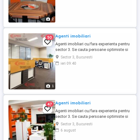
negociere, dorinta de a invata si avansa
din punct de vedere profesional si
financiar. Se ofera ...
2
Agenti imobiliari
50
Agenti imobliari cu/fara experienta pentru
sector 3. Se cauta persoane optimiste si
dinamice, care sa aiba o fire comunicativa,
Sector 3, Bucuresti
spirit de echipa, studii medii sau
ieri 09:40
superioare, abilitati de vanzare, spirit de
negociere, dorinta de a invata si avansa
din punct de vedere profesional si
financiar. Se ofera ...
1
Agenti imobiliari
47
Agenti imobliari cu/fara experienta pentru
sector 3. Se cauta persoane optimiste si
dinamice, care sa aiba o fire comunicativa,
Sector 3, Bucuresti
spirit de echipa, studii medii sau
6 august
superioare, abilitati de vanzare, spirit de
negociere, dorinta de a invata si avansa