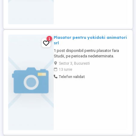
Plasator pentru yokidoki animatori
1
srl
1 post disponibil pentru plasator fara
Studii, pe perioada nedeterminata.
Cerinte: persoane ce vor un loc de munca
Sector 3, Bucuresti
stabil si pe termen lung, persoane
13 iunie
serioase cu dorinta de munca. Angajarea
Telefon validat
se va face pe baza CV care se va trimite la
e-mail si interviu. Pentru informatii
suplimentare asteptam CV.