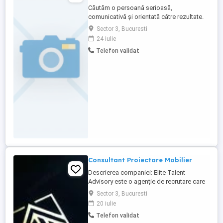
Căutăm o persoană serioasă,
comunicativă și orientată către rezultate.
Căutăm o persoană serioasă,
Sector 3, Bucuresti
comunicativă, organizată și orientată către
24 iulie
rezultate, care să contribuie la dezvoltarea
Telefon validat
relațiilor comerciale ale societății și la
identificarea de noi oportunități de
colaborare. Responsabilități principale:
promovarea ...
Consultant Proiectare Mobilier
Descrierea companiei: Elite Talent
Advisory este o agenție de recrutare care
oferă sprijin real în găsirea unui loc de
Sector 3, Bucuresti
muncă stabil, sigur și adaptat nevoilor
20 iulie
fiecărui candidat. Colaborăm cu angajatori
Telefon validat
de încredere din diverse industrii și