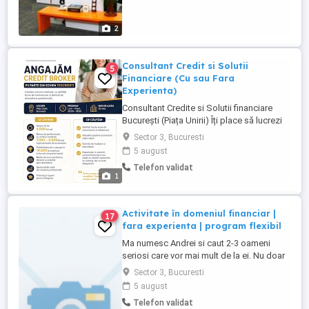
din punct de vedere profesional si
financiar. Se ofera ...
2
Consultant Credit si Solutii
5
Financiare (Cu sau Fara
Experienta)
Consultant Credite si Solutii financiare
București (Piața Unirii) Îți place să lucrezi
cu oamenii, ai abilități de comunicare și îți
Sector 3, Bucuresti
dorești un venit peste medie? Atunci te
5 august
invităm să faci parte din echipa
Telefon validat
TeoCredit.ro! Cu peste 7 ani de experiență
1
în intermediere financiar-bancară, ne
extindem ...
Activitate în domeniul financiar |
17
fara experienta | program flexibil
Ma numesc Andrei si caut 2-3 oameni
seriosi care vor mai mult de la ei. Nu doar
un venit. Ci directie. Ce fac eu concret:
Sector 3, Bucuresti
lucrez cu oameni pe zona de asigurari,
5 august
credite, imobiliare si turism. Si te invat sa
Telefon validat
faci acelasi lucru, pas cu pas. Nu ai nevoie