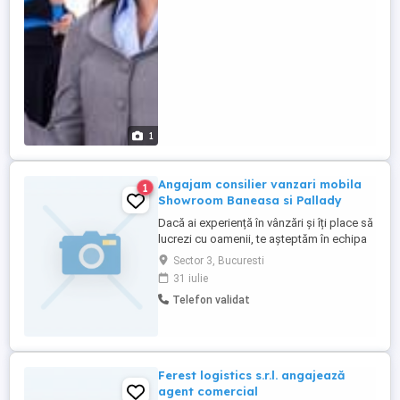
pentru tine. Responsabilitatile postului:
Consilierea si ghidarea ...
1
Angajam consilier vanzari mobila
1
Showroom Baneasa si Pallady
Dacă ai experiență în vânzări și îți place să
lucrezi cu oamenii, te așteptăm în echipa
noastră. Vei consilia clienții în alegerea
Sector 3, Bucuresti
mobilierului potrivit, vei prezenta
31 iulie
produsele și vei contribui la oferirea unei
Telefon validat
experiențe excelente de cumpărare.
Oferim salariu fix + comision, mediu de
lucru profesionist ...
Ferest logistics s.r.l. angajează
agent comercial