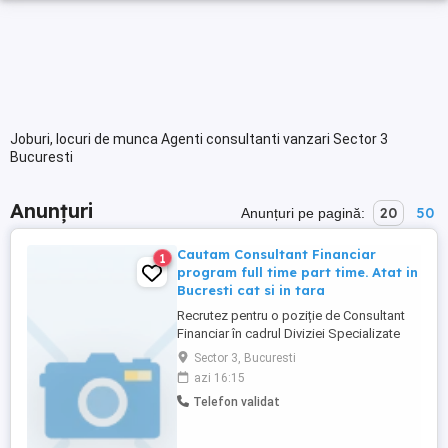
Joburi, locuri de munca Agenti consultanti vanzari Sector 3
Bucuresti
Anunțuri
20
50
Anunțuri pe pagină:
Cautam Consultant Financiar
1
program full time part time. Atat in
Bucresti cat si in tara
Recrutez pentru o poziție de Consultant
Financiar în cadrul Diviziei Specializate
Viață și Sănătate ASIROM Vienna
Sector 3, Bucuresti
Insurance Group. Cu precădere București,
azi 16:15
dar oportunitatea este valabilă la nivel
Telefon validat
național. Nu caut CV-ul perfect. Caut omul
potrivit cineva cu dorință reală de a
construi ceva stabil ...