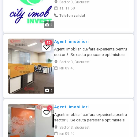
asteptam in echipa noastra! Suntem deja
Sector 3, Bucuresti
o echipa cool impartita in divizie de
azi 11:50
vanzari si divizie de constructie, in cautare
Telefon validat
de colegi noi pentru pozitia de Broker
(vanzari) imobiliar cu sau fara experianta!
1
Sediul companiei ...
Agenti imobiliari
32
Agenti imobliari cu/fara experienta pentru
sector 3. Se cauta persoane optimiste si
dinamice, care sa aiba o fire comunicativa,
Sector 3, Bucuresti
spirit de echipa, studii medii sau
ieri 09:40
superioare, abilitati de vanzare, spirit de
negociere, dorinta de a invata si avansa
din punct de vedere profesional si
financiar. Se ofera ...
1
Agenti imobiliari
5
Agenti imobliari cu/fara experienta pentru
sector 3. Se cauta persoane optimiste si
dinamice, care sa aiba o fire comunicativa,
Sector 3, Bucuresti
spirit de echipa, studii medii sau
ieri 09:40
superioare, abilitati de vanzare, spirit de