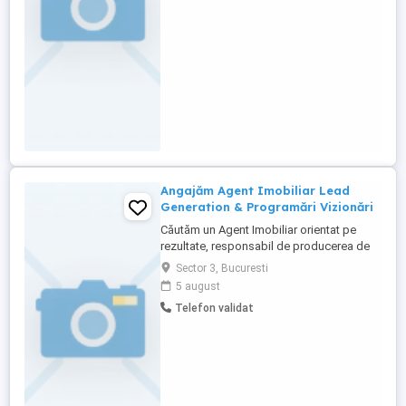
de experienta. Nu ai nevoie de studii in
domeniu. Dar ...
Angajăm Agent Imobiliar Lead
Generation & Programări Vizionări
Căutăm un Agent Imobiliar orientat pe
rezultate, responsabil de producerea de
lead-uri calificate și conectarea acestora
Sector 3, Bucuresti
în vizionări sau audit-uri imobiliare, într-un
5 august
sistem deja structurat. Rolul tău- generezi
Telefon validat
interes, califici lead-urile, le transformi în
vizionări concrete sau audit-uri de
proprietate. ...