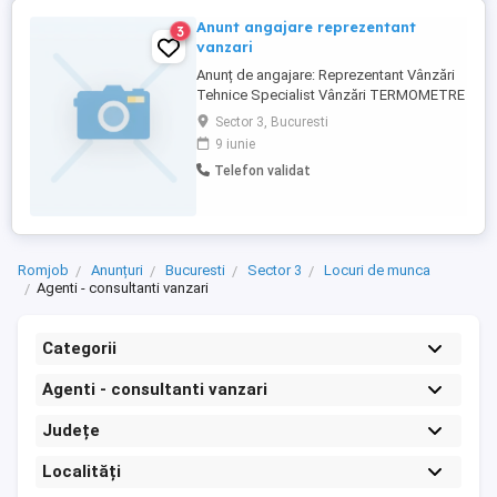
Anunt angajare reprezentant
3
vanzari
Anunț de angajare: Reprezentant Vânzări
Tehnice Specialist Vânzări TERMOMETRE
HIGROMETRU TERMODENSIMETRE
Sector 3, Bucuresti
DENSIMETRE PRESIUNE DIFERENȚIALĂ
9 iunie
Firma noastră cu experiență îndelungată în
Telefon validat
domeniu,își extinde echipa! Căutăm un
coleg dinamic și orientat către rezultate
pentru poziția de Reprezentant Vânzări ...
Romjob
Anunțuri
Bucuresti
Sector 3
Locuri de munca
Agenti - consultanti vanzari
Categorii
Agenti - consultanti vanzari
Județe
Localități