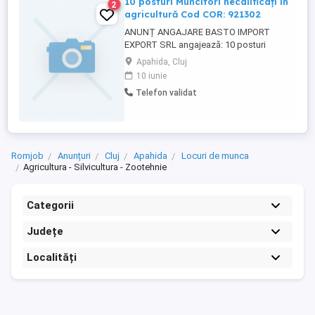
10 posturi Muncitori necalificați în
2
agricultură Cod COR: 921302
ANUNȚ ANGAJARE BASTO IMPORT
EXPORT SRL angajează: 10 posturi
Muncitori necalificați în agricultură Cod
Apahida, Cluj
COR: 921302 Adresă: com. Apahida str.
10 iunie
Libertății nr. 337 jud. Cluj Cerințe: * Studii
Telefon validat
generale; * Nu este necesară experiența; *
Seriozitate și responsabilitate. Atribuții: *
Executarea lucrărilor ...
Romjob
Anunțuri
Cluj
Apahida
Locuri de munca
Agricultura - Silvicultura - Zootehnie
Categorii
Județe
Localități