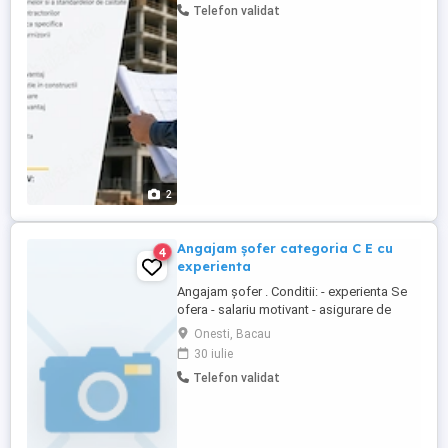
Telefon validat
Responsabilitati: * Coordoneaza si
urmareste executia lucrarilor pe santier *
Verifica respectarea proiectului tehnic si a
termenelor ...
2
Angajam șofer categoria C E cu
4
experienta
Angajam șofer . Conditii: - experienta Se
ofera - salariu motivant - asigurare de
sanatate si de viata (după expirarea
Onesti, Bacau
perioadei de proba) Lucrarile se
30 iulie
desfasoara in Onesti și zonele limitrofe.
Telefon validat
Relatii de luni pana vineri intre orele 08-16
la telefon. CV-urile se pot transmite pe e-
mail dar se ...