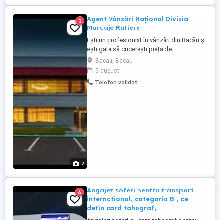
Agent Vânzări Național Divizia
1
Marcaje Rutiere
Ești un profesionist în vânzări din Bacău și
ești gata să cucerești piața de
infrastructură la nivel național? Căutăm un
Bacau, Bacau
coleg activ și dornic de deplasări pentru
5 august
promovarea soluțiilor noastre
Telefon validat
profesionale de marcaj rutier (vopsele
speciale și produse auxiliare). Dacă îți
place să fii mereu în mișcare ...
2
Angajez soferi pentru transport
6
international, categoria B , ce
detin card tahograf,