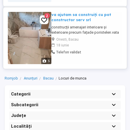
va ajutam sa construiți cu pot
2
constructor serv srl
construcții amenajari interioare și
exterioare precum fațade poristelen.vata
vata bazaltica decorative gresie faianță
Onesti, Bacau
instalați sanitare centrale
18 iunie
Telefon validat
5
Romjob
Anunțuri
Bacau
Locuri de munca
Categorii
Subcategorii
Județe
Localități