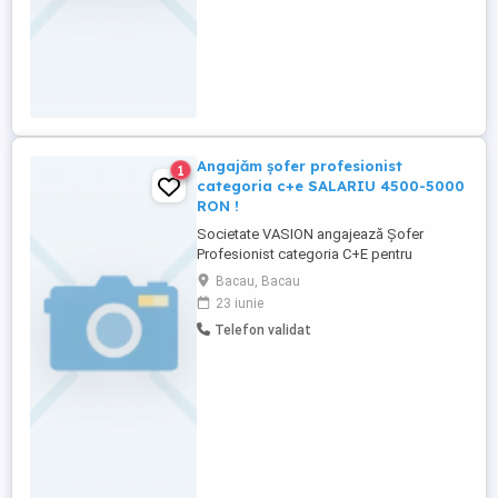
Angajăm șofer profesionist
1
categoria c+e SALARIU 4500-5000
RON !
Societate VASION angajează Șofer
Profesionist categoria C+E pentru
transport de marfă. Cerințe: Permis de
Bacau, Bacau
conducere categoria C+E; Experiență în
23 iunie
domeniu constituie avantaj; Seriozitate,
Telefon validat
responsabilitate și punctualitate. Oferim:
Contract de muncă pe perioadă
nedeterminată; Salariu atractiv; Program ...