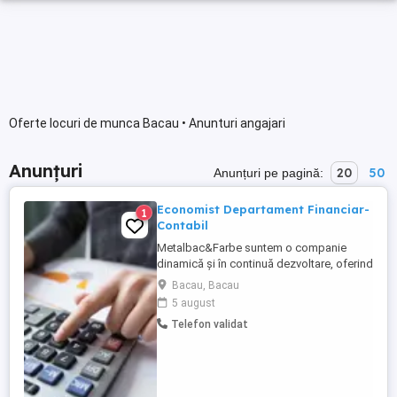
Oferte locuri de munca Bacau • Anunturi angajari
Anunțuri
20
50
Anunțuri pe pagină:
Economist Departament Financiar-
1
Contabil
Metalbac&Farbe suntem o companie
dinamică și în continuă dezvoltare, oferind
soluții inovative și profesionale pentru
Bacau, Bacau
clienții noștri. Suntem în căutarea unui
5 august
economist contabil, talentat a pentru a se
Telefon validat
alătura echipei noastre din departamentul
financiar. Candidatul ideal va avea
cunoștințe de contabilitate ...