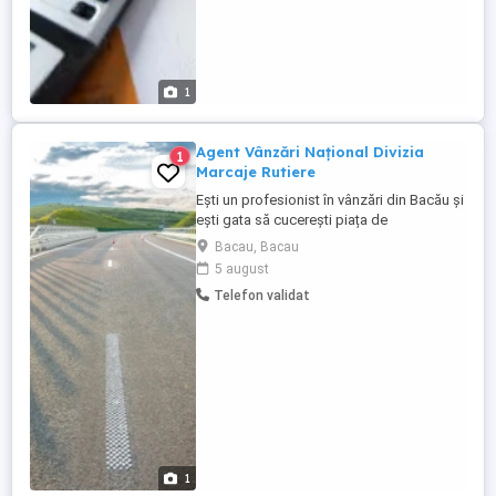
1
Agent Vânzări Național Divizia
1
Marcaje Rutiere
Ești un profesionist în vânzări din Bacău și
ești gata să cucerești piața de
infrastructură la nivel național? Căutăm un
Bacau, Bacau
coleg activ și dornic de deplasări pentru
5 august
promovarea soluțiilor noastre
Telefon validat
profesionale de marcaj rutier (vopsele
speciale și produse auxiliare). Dacă îți
place să fii mereu în mișcare ...
1