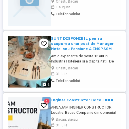
Onesti, Bacau
1 august
Telefon validat
SUNT DISPONIBIL pentru
ocuparea unui post de Manager
Hotel sau Pensiune & INSP.SSM
Am o experienta de peste 15 ani in
Industria Hoteliera si a Ospitalitatii. De
asemenea, am o experiență de 4 ani pe
Onesti, Bacau
vase de croazieră de 5 stele. Detin Brevet
31 iulie
de turism pentru postul de Director Hotel,
Telefon validat
am absolvit Facultatea Economia
2
Afacerilor in Turism, sunt economist
licentiat si detin un Master in ...
Inginer Constructor Bacau ###
1
ANGAJAM INGINER CONSTRUCTOR
Locatie: Bacau Companie din domeniul
constructiilor angajeaza Inginer
Bacau, Bacau
Constructor pentru coordonarea si
31 iulie
urmarirea lucrarilor de executie.