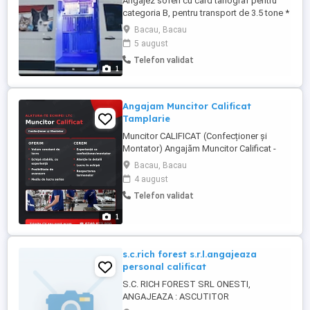
Angajez soferi cu card tahograf pentru
categoria B, pentru transport de 3.5 tone *
transport international de animale de
Bacau, Bacau
companie * România- Germania * plecare
5 august
săptămânală
Telefon validat
1
Angajam Muncitor Calificat
Tamplarie
Muncitor CALIFICAT (Confecționer și
Montator) Angajăm Muncitor Calificat -
Confecționer și Montator Tâmplărie PVC
Bacau, Bacau
Aluminiu Bacău Leon Termopan Center
4 august
(LTC) angajeaza muncitor calificat, pentru
Telefon validat
postul de Confectioner și montator pentru
producția și montajul de tâmplărie PVC și
1
Aluminiu. Ce oferim: - ...
s.c.rich forest s.r.l.angajeaza
personal calificat
S.C. RICH FOREST SRL ONESTI,
ANGAJEAZA : ASCUTITOR