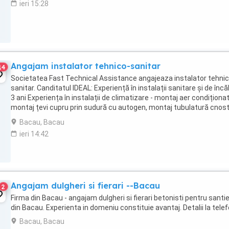
ieri 15:28
Angajam instalator tehnico-sanitar
14
Societatea Fast Technical Assistance angajeaza instalator tehnic
sanitar. Canditatul IDEAL: Experiență în instalații sanitare și de încă
3 ani Experiența în instalații de climatizare - montaj aer condiționat
montaj țevi cupru prin sudură cu autogen, montaj tubulatură cnost
un avantaj. Permis ...
Bacau, Bacau
ieri 14:42
Angajam dulgheri si fierari --Bacau
2
Firma din Bacau - angajam dulgheri si fierari betonisti pentru santi
din Bacau. Experienta in domeniu constituie avantaj. Detalii la tele
Bacau, Bacau