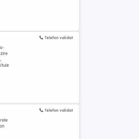
Telefon validat
o-
lzire
,
ituie
Telefon validat
erele
fon