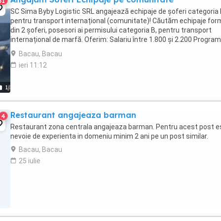
51
SC Sima Byby Logistic SRL angajează echipaje de șoferi categoria
pentru transport internațional (comunitate)! Căutăm echipaje fo
din 2 șoferi, posesori ai permisului categoria B, pentru transport
internațional de marfă. Oferim: Salariu între 1.800 și 2.200 Program
luni plecați 2 săptămâni ...
Bacau, Bacau
ieri 11:12
1
Restaurant angajeaza barman
4
Restaurant zona centrala angajeaza barman. Pentru acest post e
nevoie de experienta in domeniu minim 2 ani pe un post similar.
Bacau, Bacau
25 iulie