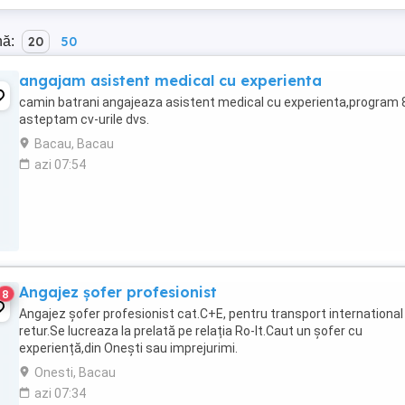
nă:
20
50
angajam asistent medical cu experienta
camin batrani angajeaza asistent medical cu experienta,program 
asteptam cv-urile dvs.
Bacau, Bacau
azi 07:54
Angajez șofer profesionist
8
Angajez șofer profesionist cat.C+E, pentru transport international 
retur.Se lucreaza la prelată pe relația Ro-It.Caut un șofer cu
experiență,din Onești sau imprejurimi.
Onesti, Bacau
azi 07:34