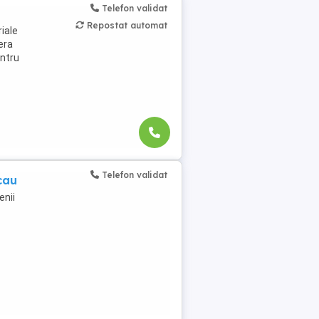
Telefon validat
Repostat automat
iale
fera
entru
Telefon validat
cau
enii