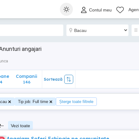
ane
Companii
Sortează
Agenț
Contul meu
146
Anunturi angajari
munca
oane
Companii
Sortează
4
146
cau
Tip job: Full time
Șterge toate filtrele
e
–
Vezi toate
Angajam Soferi Echipaje pe comunitate