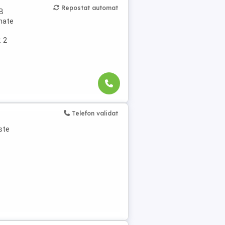
Repostat automat
 B
rmate
: 2
Telefon validat
ste