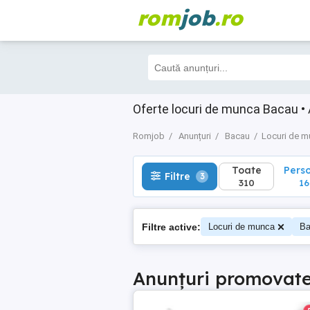
rom
job
.ro
Toate
Perso
Filtre
3
310
164
Oferte locuri de munca Bacau • 
Romjob
Anunțuri
Bacau
Locuri de 
Toate
Pers
Filtre
3
310
16
Filtre active:
Locuri de munca
Ba
Anunțuri promovat