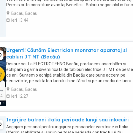
Permis auto constituie avantaj Beneficii: -Salariu negociabil in func
de calificare -Cazare ...
Bacau, Bacau
ieri 13:44
Urgent!! Căutăm Electrician montator aparataj si
cabluri JT MT (Bacău)
Despre noi: La ELECTROTEHNO Bacău, producem, asamblăm și
echipăm o gamă diversificată de tablouri electrice JT MT de peste
de ani. Suntem o echipă stabilă din Bacău care pune accent pe
seriozitate, pe calitatea lucrului bine făcut și pe un mediu de lucru
corect. Dacă ai calificare în domeniu și îți ...
Bacau, Bacau
ieri 12:27
1
Ingrijire batrani italia perioade lungi sau inlocuiri
Angajam personal pentru ingrijirea persoanelor varstnice in Italia.
Oferim stabilitate si sprijin pe toata perioada contractului. Nu