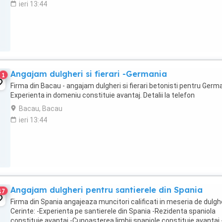
ieri 13:44
Angajam dulgheri si fierari -Germania
1
Firma din Bacau - angajam dulgheri si fierari betonisti pentru Germa
Experienta in domeniu constituie avantaj. Detalii la telefon
Bacau, Bacau
ieri 13:44
Angajam dulgheri pentru santierele din Spania
17
Firma din Spania angajeaza muncitori calificati in meseria de dulghe
Cerinte: -Experienta pe santierele din Spania -Rezidenta spaniola
constituie avantaj -Cunoasterea limbii spaniole constituie avantaj 