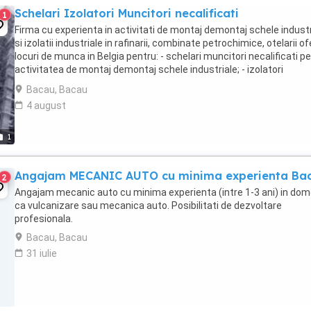
Schelari Izolatori Muncitori necalificati
1
Firma cu experienta in activitati de montaj demontaj schele industr
si izolatii industriale in rafinarii, combinate petrochimice, otelarii o
locuri de munca in Belgia pentru: - schelari muncitori necalificati p
activitatea de montaj demontaj schele industriale; - izolatori
(vata+tabla) pentru ...
Bacau, Bacau
4 august
1
Angajam MECANIC AUTO cu minima experienta Ba
2
Angajam mecanic auto cu minima experienta (intre 1-3 ani) in dom
ca vulcanizare sau mecanica auto. Posibilitati de dezvoltare
profesionala.
Bacau, Bacau
31 iulie