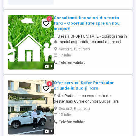
Consultanti financiari din toata
5
tara - Oportunitate spre un nou
inceput!
!!! O reala OPORTUNITATE - colaborarea în
domeniul asigurărilor cu unul dintre cei
mai mari brokeri de asigurari ( actionar
Sector 2, Bucuresti
fiind cel de al treilea mare broker de
17 iulie
asigurari din lume), o activitate
Telefon validat
independenta. Ne extindem echipa cu
1
consultanti financiari din orice regiune a
tarii, care vor activa in ...
Ofer servicii Șofer Particular
1
oriunde în Buc și Tara
Sofer Particular cu experienta de
peste18ani Curse oriunde Buc și Tara
Aeroport Evenimente Urgente De orice Fel
Sector 2, Bucuresti
Se lucrează cu Dacia Sandero Stepway
15 iulie
A.C Banchete Rabatabile Exclus animele
Telefon validat
de companie Dispus la colaborari Scoli
Gradinite After School Kids Club
1