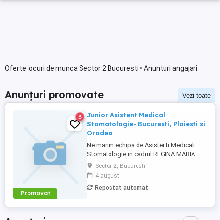
Oferte locuri de munca Sector 2 Bucuresti • Anunturi angajari
Anunțuri promovate
Vezi toate
Junior Asistent Medical
3
Stomatologie- Bucuresti, Ploiesti si
Oradea
Ne marim echipa de Asistenti Medicali
Stomatologie in cadrul REGINA MARIA
Dental Clinics! Avand alaturi tehnologie de
Sector 2, Bucuresti
ultima generatie, colegii nostri ofera
4 august
ingrijire medicala de calitate pentru
Repostat automat
sanatatea dentara a pacientilor, oferindu-
Promovat
le siguranta si mai multa incredere in
zambetul lor. Sa-ti povestim ...