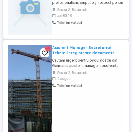
profesionalism, empatie și respect pentru
fiecare pacient. Sunt asistent medical cu
Sector 2, Bucuresti
experiență, autorizat, și vin în sprijinul
azi 08:10
celor care au nevoie de îngrijiri în confortul
Telefon validat
propriei locuințe. *Servicii oferite:* -
Administrare tratamente injectabile (i.m., ...
Asistent Manager Secretariat
1
Tehnic Inregistrare documente
Cautam urgent pentru biroul nostru din
Germania asistent manager absolventa
studii medii sau superioare, experienta
Sector 2, Bucuresti
minima de 1 - 3 ani de zile, care sa se
4 august
ocupe de partea de back - office, resurse
Telefon validat
umane , inregistrare documente dar si
documente pentru partea de constructii.
Se solicita limba engleza ...