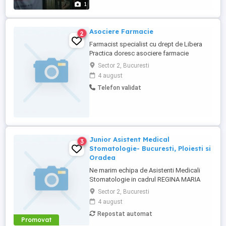
1
Asociere Farmacie
2
Farmacist specialist cu drept de Libera
Practica doresc asociere farmacie
comunitara.
Sector 2, Bucuresti
4 august
Telefon validat
Junior Asistent Medical
3
Stomatologie- Bucuresti, Ploiesti si
Oradea
Ne marim echipa de Asistenti Medicali
Stomatologie in cadrul REGINA MARIA
Dental Clinics! Avand alaturi tehnologie de
Sector 2, Bucuresti
ultima generatie, colegii nostri ofera
4 august
ingrijire medicala de calitate pentru
Repostat automat
sanatatea dentara a pacientilor, oferindu-
Promovat
le siguranta si mai multa incredere in