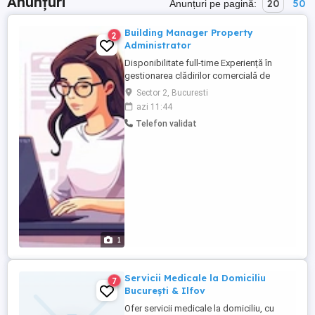
Anunțuri
20
50
Anunțuri pe pagină:
Building Manager Property
2
Administrator
Disponibilitate full-time Experiență în
gestionarea clădirilor comercială de
închiriat Cunoștințe de contabilitate
Sector 2, Bucuresti
Emiterea facturilor către rezidenții chiriașii
azi 11:44
clădirilor Procesarea plăților către furnizori
Telefon validat
și personal Recrutarea și gestionarea
personalului de suport pentru operațiunile
clădirilor Colaborarea ...
1
Servicii Medicale la Domiciliu
7
București & Ilfov
Ofer servicii medicale la domiciliu, cu