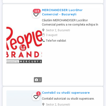
zambetul lor. Sa-ti povestim ...
MERCHANDISER Lucrător
123
Comercial - București
Căutăm MERCHANDISER Lucrător
Comercial pentru a ne completa echipa în
orașul București! - Vei lucra în 3
Sector 2, Bucuresti
Hypermarket-uri din sectoarele 2 si 5.
3 august
Program flexibil: Luni Vineri 8h zi Ce
Telefon validat
trebuie să faci: - Aranjezi și pui marfa la
raft - Verifici produsele și materialele
promoționale - Colaborezi cu ...
1
Contabil cu studii superuoare
3
Contabil autorizat cu studii superioare.
Sector 2, Bucuresti