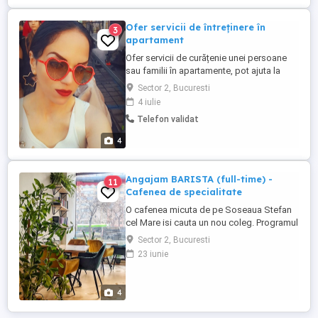
Ofer servicii de întreținere în
3
apartament
Ofer servicii de curățenie unei persoane
sau familii în apartamente, pot ajuta la
curatenie de intretinere sau generala, curat
Sector 2, Bucuresti
fainta, curat aragaz, sterg geamurile, aspir,
4 iulie
șterg praful, curat frigiderul, sunt o
Telefon validat
persoana harnica, adaptabila.
4
Angajam BARISTA (full-time) -
11
Cafenea de specialitate
O cafenea micuta de pe Soseaua Stefan
cel Mare isi cauta un nou coleg. Programul
va fi discutat in functie de disponibilitate,
Sector 2, Bucuresti
va include automat si weekend-uri! Salariu
23 iunie
3000 lei net + tips (30-60 ron zi) dupa 3
luni - bonuri de masa in valoare de 30 ron
zi cresteri salariale anuale, in functie de ...
4