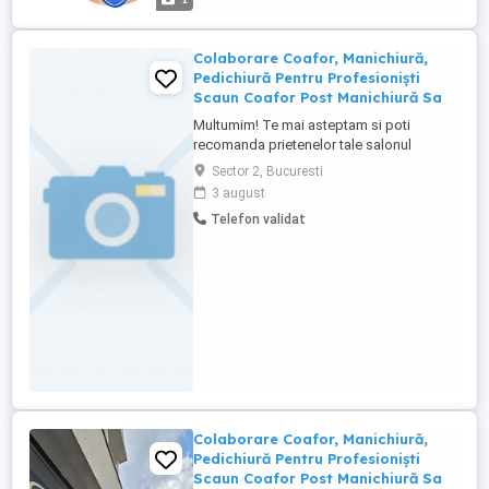
tarii, care vor activa in domeniul ...
Colaborare Coafor, Manichiură,
Pedichiură Pentru Profesioniști
Scaun Coafor Post Manichiură Sa
Multumim! Te mai asteptam si poti
recomanda prietenelor tale salonul
SplenDiva. COLABORARE PENTRU
Sector 2, Bucuresti
PROFESIONIȘTI SCAUN COAFOR POST
3 august
MANICHIURĂ SALON PREMIUM, CALEA
Telefon validat
MOȘILOR, BUCUREȘTI Dacă ești un
profesionist cu experiență și ai grijă de
clienții tăi, te invit să discutăm. Punem la
dispoziție: * ...
Colaborare Coafor, Manichiură,
Pedichiură Pentru Profesioniști
Scaun Coafor Post Manichiură Sa