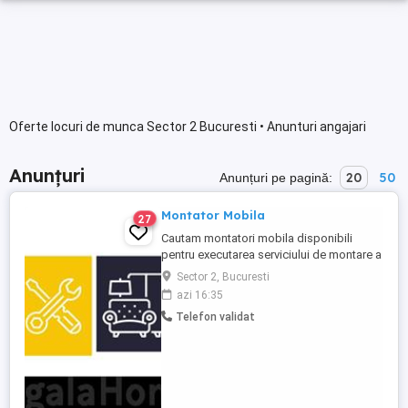
Oferte locuri de munca Sector 2 Bucuresti • Anunturi angajari
Anunțuri
20
50
Anunțuri pe pagină:
Montator Mobila
27
Cautam montatori mobila disponibili
pentru executarea serviciului de montare a
oricarui tip de mobilier, de la orice
Sector 2, Bucuresti
producator, in sistem de colaboare pe
azi 16:35
baza de contract legal. Orasele vizate:
Telefon validat
Bucuresti, Ilfov, Timisoara, Brasov, Iasi,
Constanta, Pitesti, Ploiesti) Conditii
necesare: - Sa aiba experienta ...