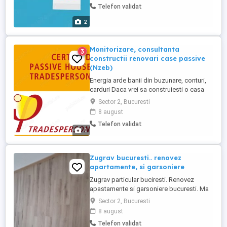
Telefon validat
analiza, înțelege, învăța și gestiona mediul
de lucru - Responsabilitate - Atitudine pro-
2
activă - Excelente ...
Monitorizare, consultanta
3
constructii renovari case passive
(Nzeb)
Energia arde banii din buzunare, conturi,
carduri Daca vrei sa construiesti o casa
sau sa-ti reabilitezi locuinta, nu o mai face
Sector 2, Bucuresti
ca acum 35 de ani. O casa pasiva (Nzeb)
8 august
este la jumatate de pret fata de una
Telefon validat
conventionala daca se iau in calcul
1
cheltuielile cu energia in perioada de
exploatare. Inginer ...
Zugrav bucuresti.. renovez
apartamente, si garsoniere
Zugrav particular buciresti. Renovez
apastamente si garsoniere bucuresti. Ma
deplasez la 50 km de bucuresti. Pt mai
Sector 2, Bucuresti
multe detalii nu ezitati sa apelati nr de tel.
8 august
Telefon validat