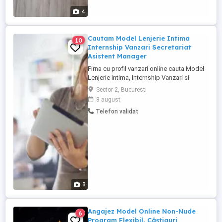
4
Cautam Model Lenjerie Intima
10
Internship Vanzari Secretariat
Asistent Manager
Firna cu profil vanzari online cauta Model
Lenjerie Intima, Internship Vanzari si
Assstent Manager. Pe piata din 2006
Sector 2, Bucuresti
oferim Internship cu posibilitate de
8 august
angajare pe termen lung. Sediul central
Telefon validat
Inel 0 Bucuresti Sector 2 . Part, Full Time
sau Project Based. Internship Secretariat
Asistent Manager ...
3
Angajez Model Online Non-Nude
6
Program Flexibil, Câștiguri