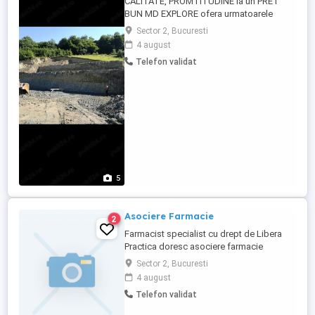
CALITATE, PROMTITUDINE la un PRET
BUN MD EXPLORE ofera urmatoarele
servicii la cerere: - verificarea studiului la
Sector 2, Bucuresti
cerinta Af, - consultanta geotehnica, -
4 august
evaluarea geotehnica a terenurilorin
Telefon validat
scopul achizitionarii acestora Intocmim
Studii geotehnice pentru: - constructii
civile, case, pensiuni, case ...
5
Asociere Farmacie
2
Farmacist specialist cu drept de Libera
Practica doresc asociere farmacie
comunitara.
Sector 2, Bucuresti
4 august
Telefon validat