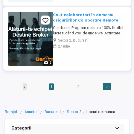
Caut colaboratori în domeniul
asigurărilor Colaborare Remote
Ce oferim: Program de lucru 100% flexibil
lucrezi când vrei, de unde vrei Activitate
remote totul se face online Comisioane
Sector 2, Bucuresti
motivante, în funcție de implicare Training
27 iulie
gratuit și suport pas cu pas Fără target
impus sau presiune Oportunități reale de
dezvoltare profesională în domeniul
1
asigurărilor Cerințe: Diplomă ...
›
‹
1
2
Romjob
Anunțuri
Bucuresti
Sector 2
Locuri de munca
Categorii