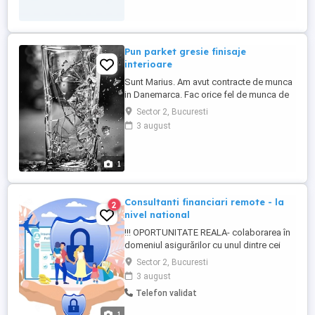
Pun parket gresie finisaje
interioare
Sunt Marius. Am avut contracte de munca
in Danemarca. Fac orice fel de munca de
la gresie, faianță și finisaje interioare și
Sector 2, Bucuresti
exterioare. Vă aștept să mă sunați!
3 august
1
Consultanti financiari remote - la
2
nivel national
!!! OPORTUNITATE REALA- colaborarea în
domeniul asigurărilor cu unul dintre cei
mai mari brokeri de asigurari ( actionar
Sector 2, Bucuresti
fiind cel de al treilea mare broker de
3 august
asigurari din lume), o activitate
Telefon validat
independenta. Ne extindem echipa cu
consultanti financiari din orice regiune a
1