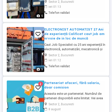
AUTOMATIST, ELECTROMECANIC,
Sector 2, Bucuresti
TEHNICIAN SISTEME DE SECURITATE
ieri 01:13
ARTS. AM 26 ANI DE EXPERIENȚĂ Sunt
Telefon validat
dispus pt deplasari interventii rapide non-
5
stop oriunde in Romania Am.permis de
conducere Dețin scule piese componente
pot sa fac interventii ...
ELECTRONIST AUTOMATIST 27 Ani
de experiență Calificat caut job am
nrvoie de in loc de muncă
Caut Job Specialist cu 25 ani experiență în
electronică, automatizări, mecatronică și
reparații industriale Sunt un electronist cu
Sector 2, Bucuresti
26 de ani de experiență practică în
ieri 01:12
depanarea și modernizarea sistemelor
Telefon validat
industriale. Ofer soluții complete pentru
5
mașinării, mașini-unelte, echipamente
speciale și panouri ...
Parteneriat afaceri, fără salariu,
2
doar comision
Aceasta este un parteneriat. Numărul de
parteneri disponibili este limitat. Vei avea
succes dacă ai - Experiență în vânzări
Sector 2, Bucuresti
consultative B2B de servicii, sisteme,
8 august
aplicații către noi clienți - Capacitatea de a