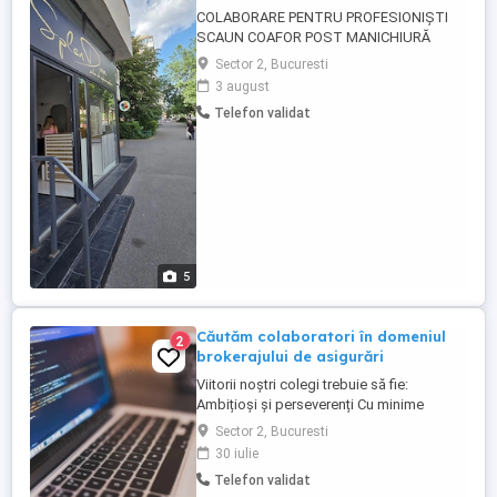
COLABORARE PENTRU PROFESIONIȘTI
SCAUN COAFOR POST MANICHIURĂ
SALON PREMIUM, CALEA MOȘILOR,
Sector 2, Bucuresti
BUCUREȘTI Dacă ești un profesionist cu
3 august
experiență și ai grijă de clienții tăi, te invit
Telefon validat
să discutăm. Punem la dispoziție: * scaun
de coafor; * post complet pentru
manichiură; * salon elegant, modern și ...
5
Căutăm colaboratori în domeniul
2
brokerajului de asigurări
Viitorii noștri colegi trebuie să fie:
Ambițioși și perseverenți Cu minime
abilități digitale Dispuși să formeze și să
Sector 2, Bucuresti
coordoneze o echipă Cu mentalitate
30 iulie
deschisă către antreprenoriat Fără limită
Telefon validat
de vârstă Pe anumite trepte de carieră se