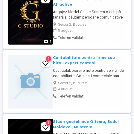
Atractive
Angajez Model Online Suntem o echipă
tânără și căutăm persoane comunicative
și ambițioase pentru colaborare online
Sector 2, Bucuresti
Program flexibil Venituri atractive (plată la
8 august
2 săptămâni) Training gratuit pentru
Telefon validat
începătoare Suport permanent Mediu
1
profesional Vârsta minimă 18 ani
Experiența nu este necesară
Confidențialitatea ...
Contabilitate pentru firme sau
2
birou expert contabil
Caut colaborare remote pentru servicii de
contabilitate. Societati comerciale sau
birou expert contabil Nu este nevoie de
Sector 2, Bucuresti
angajare . Pot emite factura Experienta 20
4 august
de ani in domeniu
Telefon validat
Studii geotehnice Oltenia, Sudul
1
Moldovei, Muntenia