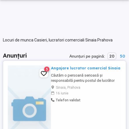
Locuri de munca Casieri, lucratori comerciali Sinaia Prahova
Anunțuri
20
50
Anunțuri pe pagină:
Angajare lucrator comercial Sinaia
3
Căutăm o persoană serioasă și
responsabilă pentru postul de lucrător
comercial. Cerințe: Seriozitate și
Sinaia, Prahova
punctualitate Abilități de comunicare și
16 iunie
lucru cu clienții Experiența constituie un
Telefon validat
avantaj, dar nu este obligatorie Oferim:
Salariu la timp Contract de muncă Mediu
de lucru plăcut Ptr detalii va ...