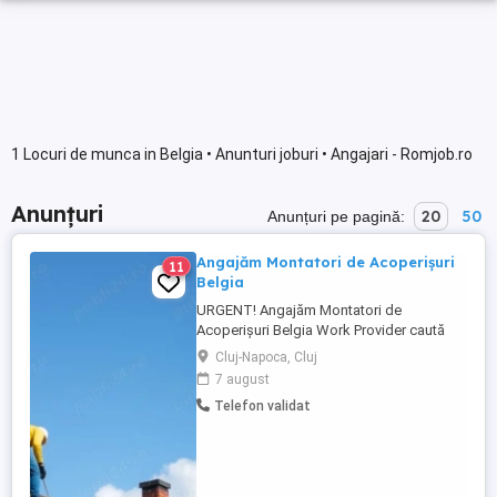
1 Locuri de munca in Belgia • Anunturi joburi • Angajari - Romjob.ro
Anunțuri
20
50
Anunțuri pe pagină:
Angajăm Montatori de Acoperișuri
11
Belgia
URGENT! Angajăm Montatori de
Acoperișuri Belgia Work Provider caută
muncitori în domeniul construcțiilor,
Cluj-Napoca, Cluj
specializați în montajul acoperișurilor.
7 august
Dacă ai experiență, sau esti dornic sa
Telefon validat
inveti ai seriozitate și nu te temi de
înălțime, locul tău este în echipa noastră!
Data de incepere: imediata! ...