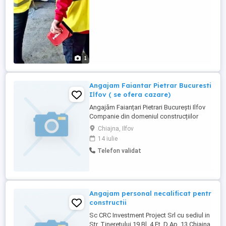
1
Angajam Faiantar Pietrar Bucuresti
Ilfov ( se ofera cazare)
Angajăm Faianțari Pietrari București Ilfov
Companie din domeniul construcțiilor
angajează 2 faianțari pietrari pentru lucrări
Chiajna, Ilfov
în București și Ilfov. Cerințe: Experiență în
14 iulie
montaj faianță, gresie și sau piatră
Telefon validat
naturală; Seriozitate, responsabilitate și
atenție la detalii; Capacitatea de a lucra ...
Angajam personal necalificat pentr
constructii
Sc CRC Investment Project Srl cu sediul in
Str. Tineretului 19 Bl. 4 Et. D Ap. 13 Chiajna