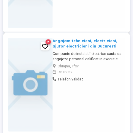
Angajam tehnicieni, electricieni,
2
ajutor electricieni din Bucuresti
Companie de instalatii electrice cauta sa
angajeze personal calificat in executie
instalatii electrice in domeniul
Chiajna, Ilfov
constructiilor rezidentiale, industriale si
ieri 09:52
cladiri de birouri. Activitatea se
Telefon validat
desfasoara in tara, in Bucuresti si in jurul
orasului Bucuresti, contract pe perioada
nedeterminata. Salariu ...