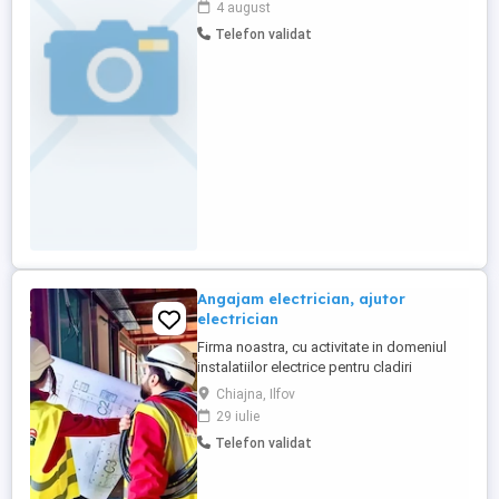
4 august
Telefon validat
Angajam electrician, ajutor
electrician
Firma noastra, cu activitate in domeniul
instalatiilor electrice pentru cladiri
industriale, cauta colegi noi pentru
Chiajna, Ilfov
extinderea echipei. Activitatea se
29 iulie
desfasoara in Bucuresti si Ilfov. Posturi
Telefon validat
disponibile: - Electrician; - Ajutor
electrician; - Muncitor necalificat. Despre
activitate: Ne ocupam cu ...