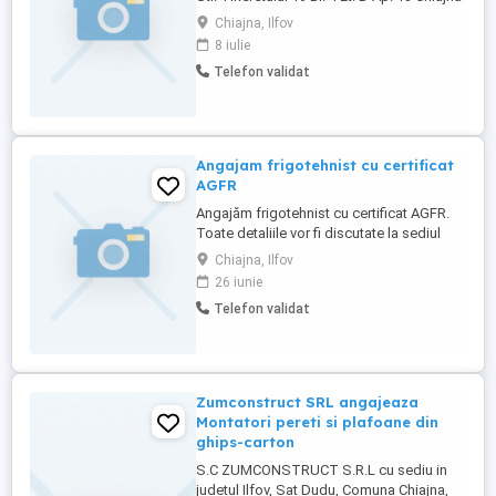
Ilfov angajeaza cu contract permanent
Chiajna, Ilfov
muncitor necalificat la spargerea si taierea
8 iulie
materialelor de constructii . Cv-urile se pot
Telefon validat
depune online sau la sediul firmei din
Chiajna.
Angajam frigotehnist cu certificat
AGFR
Angajăm frigotehnist cu certificat AGFR.
Toate detaliile vor fi discutate la sediul
firmei.
Chiajna, Ilfov
26 iunie
Telefon validat
Zumconstruct SRL angajeaza
Montatori pereti si plafoane din
ghips-carton
S.C ZUMCONSTRUCT S.R.L cu sediu in
judetul Ilfov, Sat Dudu, Comuna Chiajna,