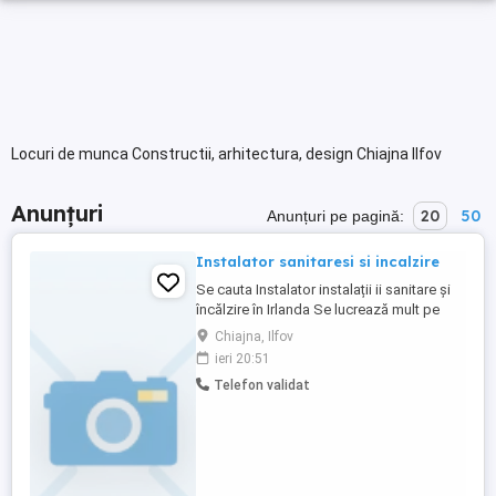
Locuri de munca Constructii, arhitectura, design Chiajna Ilfov
Anunțuri
20
50
Anunțuri pe pagină:
Instalator sanitaresi si incalzire
Se cauta Instalator instalații ii sanitare și
încălzire în Irlanda Se lucrează mult pe
cupru dar sunt luați în calcul și instalatorii
Chiajna, Ilfov
pe plexigras. Salariul 45000e an brut,
ieri 20:51
aproximativ 3150 luna net Se oferă Cazare
Telefon validat
contra cost Minim. 6 luni contract de
proba