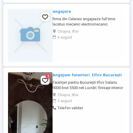
angajare
firma din Calarasi angajeaza full time
lacatus mecanic electromecanic
electrician tractoristl
Chiajna, Ilfov
6 august
Angajam faiantari. Ilfov București
3
Faianțari pentru București Ilfov Salariu:
9000 brut 5500 net Lucrări: finisaje interior
& exterior Program: L V Plata la timp
Chiajna, Ilfov
Echipă serioasă
5 august
Telefon validat