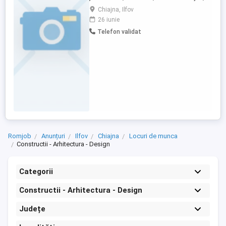
Str. Toamnei, Nr. 2A angajeaza : Montatori
Chiajna, Ilfov
pereti si plafoane din ghips-carton cod
26 iunie
COR 712406 Asteptam cv-urile dvs ,
Telefon validat
urmand ca persoanele selectate sa fie
contactate in vederea interviului de
angajare! Numar de contact: ...
Romjob
Anunțuri
Ilfov
Chiajna
Locuri de munca
Constructii - Arhitectura - Design
Categorii
Constructii - Arhitectura - Design
Județe