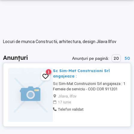
Locuri de munca Constructii, arhitectura, design Jilava Ilfov
Anunțuri
20
50
Anunțuri pe pagină:
Sc Sim-Mat Construzioni Srl
1
angajeaza :
Sc Sim-Mat Construzioni Srl angajeaza : 1
Femeie de serviciu - COD COR 911201
Conditii bune de munca
Jilava, Ilfov
17 iunie
Telefon validat