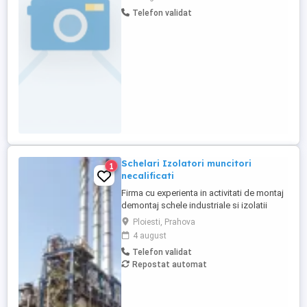
Telefon validat
Schelari Izolatori muncitori
1
necalificati
Firma cu experienta in activitati de montaj
demontaj schele industriale si izolatii
industriale in rafinarii, combinate
Ploiesti, Prahova
petrochimice, otelarii ofera locuri de
4 august
munca in Belgia pentru: - schelari
Telefon validat
muncitori necalificati pentru activitatea de
Repostat automat
montaj demontaj schele industriale; -
izolatori (vata+tabla) pentru ...