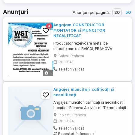
Anunțuri
20
50
Anunțuri pe pagină:
Angajam CONSTRUCTOR
8
MONTATOR si MUNCITOR
NECALIFICAT
Producator rezervoare metalice
supraterane din BAICOI, PRAHOVA
angajeaza: CONSTRUCTOR MONTATOR
Baicoi, Prahova
si MUNCITOR NECALIFICAT. Posturile
ieri 17:43
includ activitate la sediul firmei (Baicoi,
Telefon validat
Prahova) si deplasari in tara (pentru care
1
se asigura transport, cazare si diurna)
Permisul de conducere cat.B reprezinta un
avantaj ...
Angajez muncitori calificați și
necalificați
Angajez muncitori calificați și necalificați!
Locație - Prahova Activitate - Termoizolații
Detalii -
Ploiesti, Prahova
ieri 17:34
Telefon validat
Repostat în fiecare zi