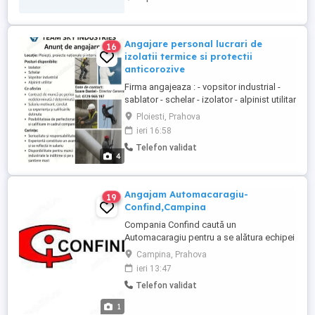
Angajare personal lucrari de
16
izolatii termice si protectii
anticorozive
Firma angajeaza : - vopsitor industrial -
sablator - schelar - izolator - alpinist utilitar
- electrician Pentru mai multe detalii si
Ploiesti, Prahova
programare interviu sunati la d-l Director
ieri 16:58
General Soare Daniel la numarul din poza.
Telefon validat
4
Angajam Automacaragiu-
19
Confind,Campina
Compania Confind caută un
Automacaragiu pentru a se alătura echipei
noastre. Cerinte: -Autorizatie macara
Campina, Prahova
Grupa A, carnet de conducere categoria C;
ieri 13:47
-Cunostinte si abilitati privind manevrarea
Telefon validat
macaralelor legislatia rutiera; -
Disponibilitate pentru deplasari; -Abilități
1
bune de comunicare si lucru ...