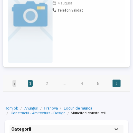
muncă stabil, salariu plătit la timp și
4 august
posibilitatea de a evolua profesional.
Telefon validat
Posturi disponibile: Muncitori calificați -
polivalenți; Muncitori necalificați
(constituie avantaj experiența ...
›
‹
1
2
…
4
5
Romjob
Anunțuri
Prahova
Locuri de munca
Constructii - Arhitectura - Design
Muncitori constructii
Categorii