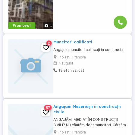
Promovat
1
Muncitori calificati
2
Angajez muncitori calificați in constructii.
Ploiesti, Prahova
4 august
Telefon validat
Angajam Meseriașii în construcții
57
civile
ANGAJĂM IMEDIAT ÎN CONSTRUCȚII
CIVILE! Nu căutăm doar muncitori. Căutăm
oameni serioși care își doresc un loc de
Ploiesti, Prahova