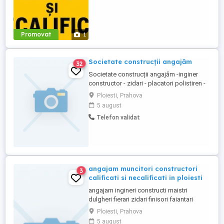
Promovat
1
Societate construcții angajăm
32
Societate construcții angajăm -inginer
constructor - zidari - placatori polistiren -
dulgheri - faianțari - finisori - muncitori
Ploiesti, Prahova
necalificați -hidroizolatori -instalatori
5 august
Telefon validat
angajam muncitori constructori
3
calificati si necalificati in ploiesti
angajam ingineri constructi maistri
dulgheri fierari zidari finisori faiantari
instalatori electricieni
Ploiesti, Prahova
5 august