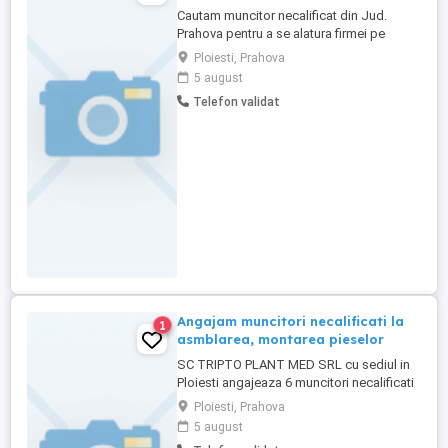
Cautam muncitor necalificat din Jud.
Prahova pentru a se alatura firmei pe
diverse santiere. Daca esti o persoana
Ploiesti, Prahova
responsabila, dornica sa inveti si sa
5 august
lucrezi intr-un mediu dinamic, te incurajam
Telefon validat
sa aplici. Se ofera: salariu competitiv
(negociabil), posibilitati de dezvoltare
profesionala, un mediu ...
Angajam muncitori necalificati la
1
asmblarea, montarea pieselor
SC TRIPTO PLANT MED SRL cu sediul in
Ploiesti angajeaza 6 muncitori necalificati
cod COR 932906. Relatii la nr de tel
Ploiesti, Prahova
5 august