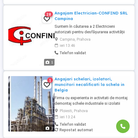
Angajam Electrician-CONFIND SRL
28
Campina
Suntem în căutarea a 2 Electricieni
autorizati pentru desfășurarea activității
pe șantiere industriale. Responsabilități: -
Campina, Prahova
Executarea lucrărilor de montaj al
ieri 13:46
instalațiilor electrice conform proiectului
Telefon validat
tehnic și normelor în vigoare, cu
respectarea documentatiei tehnice; -
1
Verificarea periodica a tuturor ...
Angajari schelari, izolatori,
1
muncitori necalificati la schela in
Belgia
Firma cu experienta in activitati de montaj
demontaj schele industriale si izolatii
industriale in rafinarii, combinate
Ploiesti, Prahova
petrochimice, otelarii ofera locuri de
ieri 13:24
munca in Belgia pentru: - schelari
Telefon validat
muncitori necalificati pentru activitatea de
1
Repostat automat
montaj demontaj schele industriale; -
izolatori (vata+tabla) pentru ...