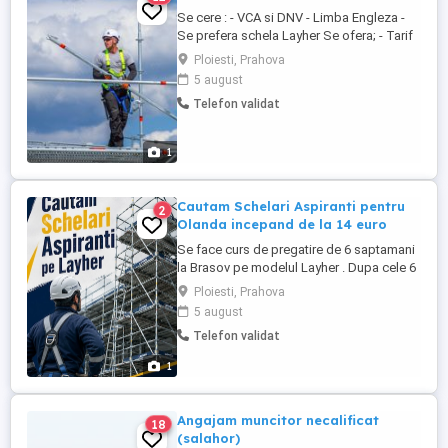
Se cere : - VCA si DNV - Limba Engleza -
Se prefera schela Layher Se ofera; - Tarif
orar de 20 euro net pentru First Builder cu
Ploiesti, Prahova
DNV - Posibilitatea de a face ore overtime
5 august
- Colaborare pe o perioada indelungata -
Telefon validat
Cazare asigurata( singur in camera) -
Transport International - Asigurare
medicala Contractul ...
1
Cautam Schelari Aspiranti pentru
2
Olanda incepand de la 14 euro
Se face curs de pregatire de 6 saptamani
la Brasov pe modelul Layher . Dupa cele 6
saptamani de curs se pleaca in Olanda.
Ploiesti, Prahova
Se lucreaza pe rafinarii . Se ofera; - Cazare
5 august
- Decont al transportului pana la Brasov -
Telefon validat
Masina de serviciu - Salariu 2600 net pe
perioada cursului - O masa calda la pranz
1
- ...
Angajam muncitor necalificat
18
(salahor)