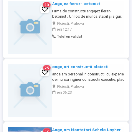
Angajez fierar- betonist
20
Firma de constructii angajez fierar-
betonist . Un loc de munca stabil și sigur.
Locația este lângă ploiesti. Pentru mai
Ploiesti, Prahova
multe detalii ma puteți contacta la nr. .
ieri 12:17
Telefon validat
angajari constructii ploiesti
25
angajam personal in constructii cu experienta,
de munca inginer constructii executie, placatori
polistiren,zidari,faiantari,rigipsari,dulgheri,fiera
Ploiesti, Prahova
pavele,montatori termopane.instalatori
ieri 06:23
,electricieni,necalificati
Angajam Montatori Schela Layher
12