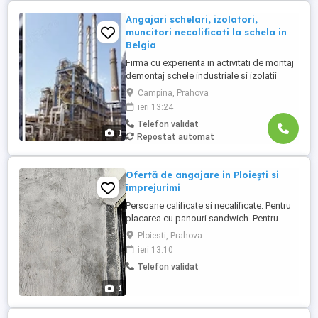
Angajari schelari, izolatori,
muncitori necalificati la schela in
Belgia
Firma cu experienta in activitati de montaj
demontaj schele industriale si izolatii
industriale in rafinarii, combinate
Campina, Prahova
petrochimice, otelarii ofera locuri de
ieri 13:24
munca in Belgia pentru: - schelari
Telefon validat
muncitori necalificati pentru activitatea de
1
Repostat automat
montaj demontaj schele industriale; -
izolatori (vata+tabla) pentru ...
Ofertă de angajare in Ploiești si
împrejurimi
Persoane calificate si necalificate: Pentru
placarea cu panouri sandwich. Pentru
placat cu rigips Pentru dat cu glet
Ploiesti, Prahova
ieri 13:10
Telefon validat
1