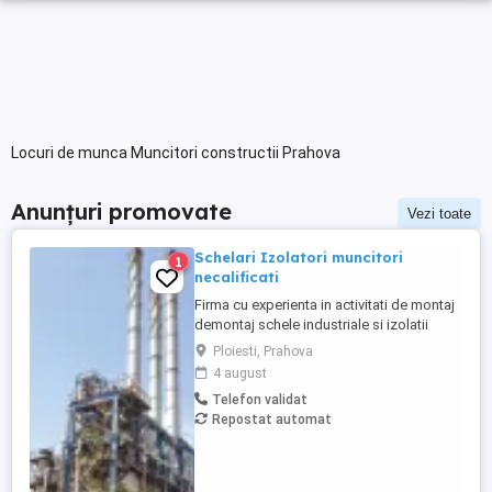
Locuri de munca Muncitori constructii Prahova
Anunțuri promovate
Vezi toate
Schelari Izolatori muncitori
1
necalificati
Firma cu experienta in activitati de montaj
demontaj schele industriale si izolatii
industriale in rafinarii, combinate
Ploiesti, Prahova
petrochimice, otelarii ofera locuri de
4 august
munca in Belgia pentru: - schelari
Telefon validat
muncitori necalificati pentru activitatea de
Repostat automat
montaj demontaj schele industriale; -
izolatori (vata+tabla) pentru ...