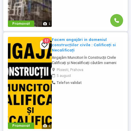
Promovat
1
Facem angajări in domeniul
57
construcțiilor civile : Calificați si
Necalificați
Angajăm Muncitori în Construcții Civile
Calificați și Necalificați căutăm oameni
serioși, responsabili și implicați pentru
Ploiesti, Prahova
lucrări de calitate. Posturi disponibile:
5 august
Muncitori Calificați Polivalenți (cu
Telefon validat
experiență în domeniul construcțiilor)
Muncitori Necalificați (sunt necesare
cunoștințe de bază ...
Promovat
1