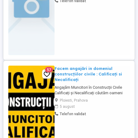
Telefon validat
Facem angajări in domeniul
57
construcțiilor civile : Calificați si
Necalificați
Angajăm Muncitori în Construcții Civile
Calificați și Necalificați căutăm oameni
serioși, responsabili și implicați pentru
Ploiesti, Prahova
lucrări de calitate. Posturi disponibile:
5 august
Muncitori Calificați Polivalenți (cu
Telefon validat
experiență în domeniul construcțiilor)
Muncitori Necalificați (sunt necesare
cunoștințe de bază ...