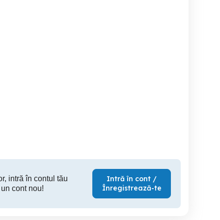
gajari constructii
Angajăm personal în
Angajam personal
ploiesti
construcții
cal
Ploiesti
Ploiesti
r, intră în contul tău
Intră în cont /
Înregistrează-te
 un cont nou!