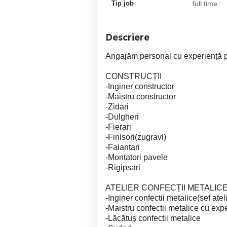
Tip job
full time
Descriere
Angajăm personal cu experiență p
CONSTRUCȚII
-Inginer constructor
-Maistru constructor
-Zidari
-Dulgheri
-Fierari
-Finisori(zugravi)
-Faiantari
-Montatori pavele
-Rigipsari
ATELIER CONFECȚII METALIC
-Inginer confectii metalice(sef atel
-Maistru confectii metalice cu exp
-Lăcătuș confectii metalice