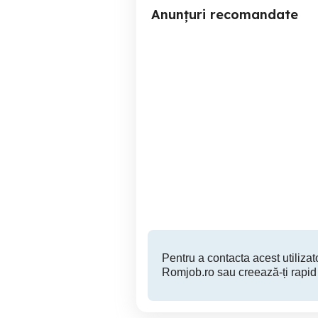
Anunțuri recomandate
SC SIVES SA PLOIESTI
an
angajeaza personal.
Ploiesti
Pentru a contacta acest utilizato
Romjob.ro sau creează-ți rapid