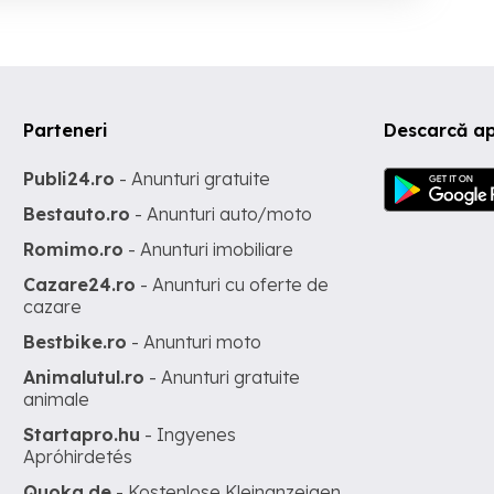
Parteneri
Descarcă ap
Publi24.ro
- Anunturi gratuite
Bestauto.ro
- Anunturi auto/moto
Romimo.ro
- Anunturi imobiliare
Cazare24.ro
- Anunturi cu oferte de
cazare
Bestbike.ro
- Anunturi moto
Animalutul.ro
- Anunturi gratuite
animale
Startapro.hu
- Ingyenes
Apróhirdetés
Quoka.de
- Kostenlose Kleinanzeigen