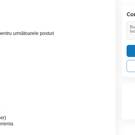
Con
entru următoarele posturi
E
ier)
erienta