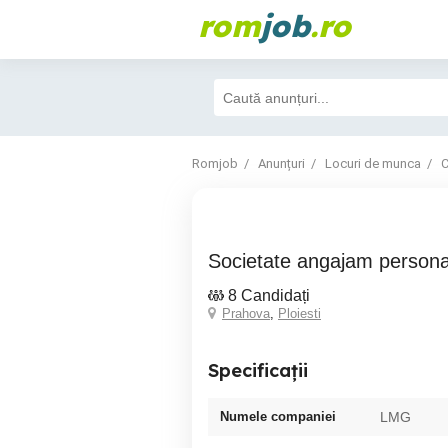
rom
job
.ro
Romjob
Anunțuri
Locuri de munca
C
Societate angajam persona
8 Candidați
Prahova
,
Ploiesti
Specificații
Numele companiei
LMG