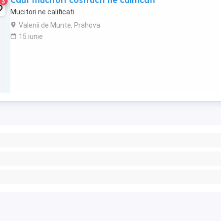
Caut mucitori costructi ne calificati
3
Mucitori ne calificati
Valenii de Munte, Prahova
15 iunie