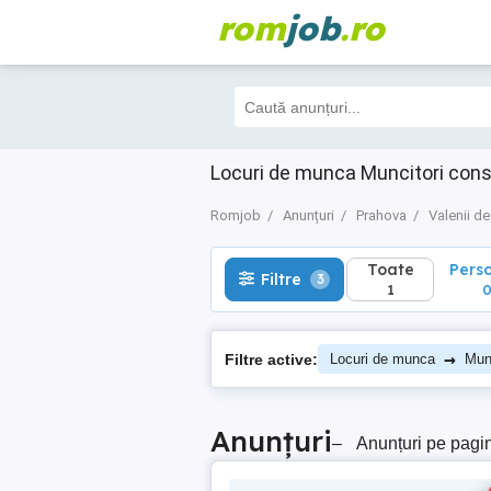
rom
job
.ro
Toate
Perso
Filtre
3
1
0
Locuri de munca Muncitori cons
Romjob
Anunțuri
Prahova
Valenii d
Toate
Pers
Filtre
3
1
→
Filtre active:
Locuri de munca
Munc
Anunțuri
–
Anunțuri pe pagi