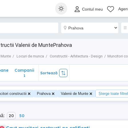
ane
Companii
Sortează
Agenț
Contul meu
1
tructii Valenii de MuntePrahova
e Munte
Locuri de munca
Constructii - Arhitectura - Design
Muncitori co
oane
Companii
Sortează
0
1
itori constructii
Prahova
Valenii de Munte
Șterge toate filtre
nă:
20
50