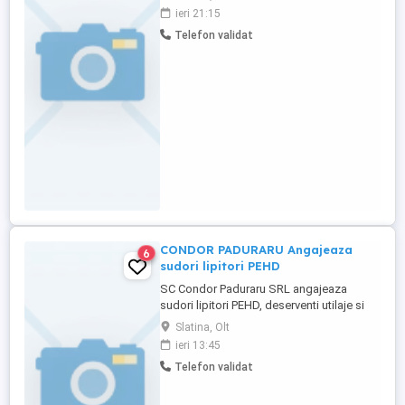
instalarea, intretinerea si repararea
ieri 21:15
sistemelor de curenti slabi, inclusiv, dar
Telefon validat
fara a se limita la: sisteme de detectie si
alarmare la incendiu. Responsabilitati: *
Instalarea, configurarea ...
CONDOR PADURARU Angajeaza
6
sudori lipitori PEHD
SC Condor Paduraru SRL angajeaza
sudori lipitori PEHD, deserventi utilaje si
soferi categoria B, C si E, cu experienta in
Slatina, Olt
domeniu, atestat transport marfa si card
ieri 13:45
tahograf. Salariul oferit este intre 4000-
Telefon validat
6000 RON. Relatii la telefon zero sapte doi
unu doi zero patru sapte doi patru sau la
sediul societatii ...