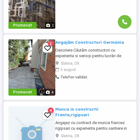
Promovat
1
Angajăm Constructori Germania
2
Descriere Căutăm constructori cu
experienta si serioși pentru lucrări de
constructie în Germania, atat calificati cat
Slatina, Olt
si ajutor ucenic ! Lucrări: Termoizolatii
5 august
Fatade Polistiren, Renovari interioare,
Telefon validat
Placari Klinker, Zidarii Oferim: -- salariu
atractiv în funcție de experiență, 2000 --
2800 euro NET ...
Promovat
4
Munca in constructii
4
Franta,rigipsari
Angajez cu contract de munca francez
rigipsari cu experienta pentru santiere in
Bordeaux,Franta Salariul 1800-2200
Slatina, Olt
Cazare asigurata