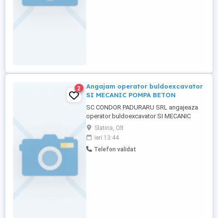
Angajam operator buldoexcavator
2
SI MECANIC POMPA BETON
SC CONDOR PADURARU SRL angajeaza
operator buldoexcavator SI MECANIC
POMPA DE BETON (permis categoria C+E)
Slatina, Olt
cu experienta. Pentru detalii suplimentare,
ieri 13:44
sunati la nr. de telefon: zero sapte sapte
Telefon validat
cinci sase opt unu sase noua patru.