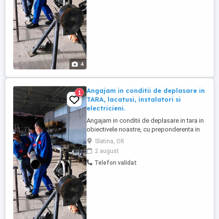
buna calitate cu dotari complete, aer
conditionat, ...
4
Angajam in conditii de deplasare in
1
TARA, lacatusi, instalatori si
electricieni.
Angajam in conditii de deplasare in tara in
obiectivele noastre, cu preponderenta in
Bucuresti. - Se asigura cazare, diurna si
Slatina, Olt
decontarea tuturor cheltuielilor, inclusiv
2 august
transport. - Cazare de foarte buna calitate,
Telefon validat
Pensiuni, Motel, Apartamente de foarte
buna calitate cu dotari complete, aer
conditionat, ...