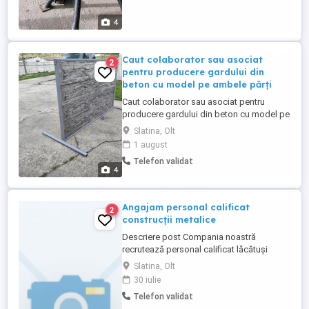
4
Caut colaborator sau asociat
2
pentru producere gardului din
beton cu model pe ambele părți
Caut colaborator sau asociat pentru
producere gardului din beton cu model pe
ambele părți
Slatina, Olt
1 august
Telefon validat
4
Angajam personal calificat
2
construcții metalice
Descriere post Compania noastră
recrutează personal calificat lăcătuși
mecanici și sudori pentru desfășurarea
Slatina, Olt
activităților specifice domeniului
30 iulie
construcțiilor metalice și al structurilor
Telefon validat
metalice. Cerințe: Calificare în domeniu;