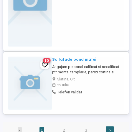
experiența profesională reprezintă un
avantaj; Seriozitate, responsabilitate ...
Sc fatade bond matei
10
Angajam personal calificat si necalificat
ptr montaj tamplarie, pereti cortina si
fatade ventilate. Lucrarile sunt in
Slatina, Olt
Bucuresti. Ptr cei din provincie se ofera
29 iulie
cazare mancare si transport.
Telefon validat
›
‹
1
2
3