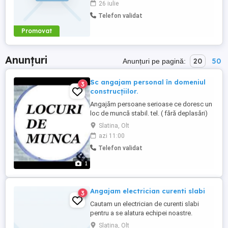
26 iulie
Telefon validat
Promovat
Anunțuri
20
50
Anunțuri pe pagină:
Sc angajam personal în domeniul
3
construcțiilor.
Angajăm persoane serioase ce doresc un
loc de muncă stabil. tel. ( fără deplasări)
Slatina, Olt
azi 11:00
Telefon validat
1
Angajam electrician curenti slabi
3
Cautam un electrician de curenti slabi
pentru a se alatura echipei noastre.
Candidatul ideal va fi responsabil de
Slatina, Olt