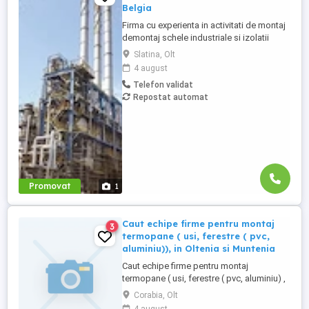
Belgia
Firma cu experienta in activitati de montaj
demontaj schele industriale si izolatii
industriale in rafinarii, combinate
Slatina, Olt
petrochimice, otelarii ofera locuri de
4 august
munca in Belgia pentru: - schelari
Telefon validat
muncitori necalificati pentru activitatea de
Repostat automat
montaj demontaj schele industriale; -
izolatori (vata+tabla) pentru ...
Promovat
1
Caut echipe firme pentru montaj
3
termopane ( usi, ferestre ( pvc,
aluminiu)), in Oltenia si Muntenia
Caut echipe firme pentru montaj
termopane ( usi, ferestre ( pvc, aluminiu) ,
rulouri), in Oltenia si Muntenia.
Corabia, Olt