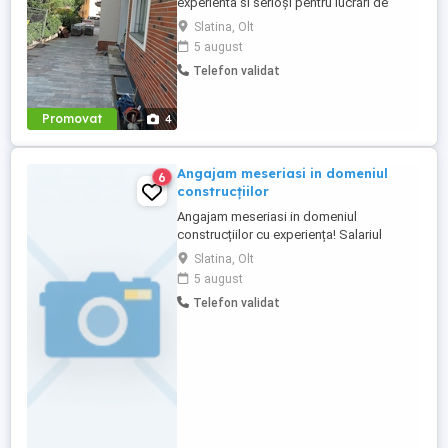
experienta si serioși pentru lucrări de
constructie în Germania, atat calificati cat
Slatina, Olt
si ajutor ucenic ! Lucrări: Termoizolatii
5 august
Fatade Polistiren, Renovari interioare,
Telefon validat
Placari Klinker, Zidarii Oferim: -- salariu
atractiv în funcție de experiență, 2000 --
2800 euro NET ...
Promovat
4
Angajam meseriasi in domeniul
6
construcțiilor
Angajam meseriasi in domeniul
construcțiilor cu experiența! Salariul
cuprins între 5000-7000 in funcție de
Slatina, Olt
Abilitățile și cunoștințele fiecăruia plus
5 august
bonusuri de performanța! Pt deplasări se
Telefon validat
asigura transport cazare și diurna!!
Angajarea se face cu proba de lucru!!!