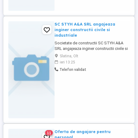
SC STYH A&A SRL angajeaza
inginer constructii civile si
industriale
Societate de constructii SC STYH A&A
SRL angajeaza inginer constructii civile si
industriale. Pentru mai multe detalii, ne
Slatina, Olt
puteti contacta la . Persoanele interesate
ieri 13:25
pot transmite CV-ul la urmatoarea adresa
Telefon validat
de e-mail:
Oferta de angajare pentru
11
personal