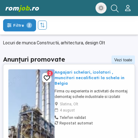
rom
job
.ro
Filtre
2
Locuri de munca Constructii, arhitectura, design Olt
Anunțuri promovate
Vezi toate
Angajari schelari, izolatori ,
2
muncitori necalificati la schela in
Belgia
Firma cu experienta in activitati de montaj
demontaj schele industriale si izolatii
industriale in rafinarii, combinate
Slatina, Olt
petrochimice, otelarii ofera locuri de
4 august
munca in Belgia pentru: - schelari
Telefon validat
muncitori necalificati pentru activitatea de
Repostat automat
montaj demontaj schele industriale; -
izolatori (vata+tabla) pentru ...