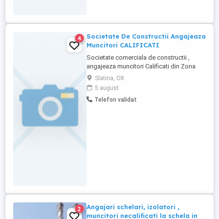
Societate De Constructii Angajeaza
4
Muncitori CALIFICATI
Societate comerciala de constructii ,
angajeaza muncitori Calificati din Zona
Orasului Slatina dar si din Imprejurimi .
Slatina, Olt
Lucrarile sunt in zona judetului olt dar si in
5 august
deplasare Se ofera Diurna si Salariu
Telefon validat
Atractiv ! Detalii la :
Angajari schelari, izolatori ,
2
muncitori necalificati la schela in