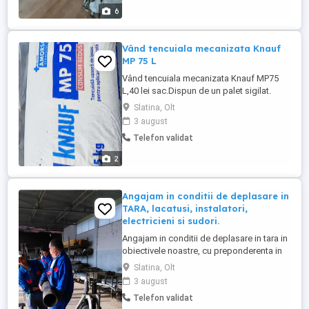
6
Vând tencuiala mecanizata Knauf
MP 75 L
Vând tencuiala mecanizata Knauf MP75
L,40 lei sac.Dispun de un palet sigilat.
Slatina, Olt
3 august
Telefon validat
2
Angajam in conditii de deplasare in
TARA, lacatusi, instalatori,
electricieni si sudori.
Angajam in conditii de deplasare in tara in
obiectivele noastre, cu preponderenta in
Bucuresti. - Se asigura cazare, diurna si
Slatina, Olt
decontarea tuturor cheltuielilor, inclusiv
3 august
transport. - Cazare de foarte buna calitate,
Telefon validat
Pensiuni, Motel, Apartamente de foarte