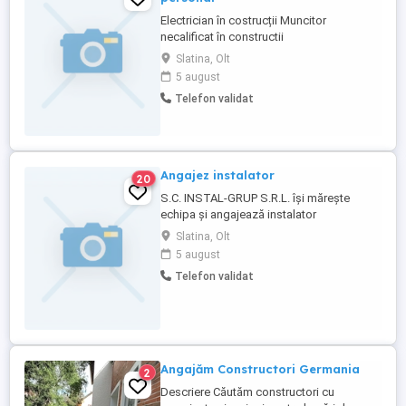
Electrician în costrucții Muncitor
necalificat în constructii
Slatina, Olt
5 august
Telefon validat
Angajez instalator
20
S.C. INSTAL-GRUP S.R.L. își mărește
echipa și angajează instalator
Termo/Sanitar si Aer Condiționat! Cerințe:
Slatina, Olt
Studii medii Experiența in domeniu
5 august
constituie un avantaj Seriozitate si
Telefon validat
responsabilitate Permis de conducere
categoria B Beneficii: Contract de munca
pe perioada nedeterminata, program lucru
...
Angajăm Constructori Germania
2
Descriere Căutăm constructori cu