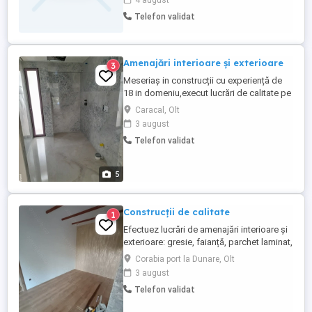
4 august
Telefon validat
Amenajări interioare și exterioare
3
Meseriaș in construcții cu experiență de
18 in domeniu,execut lucrări de calitate pe
raza Caracal-Corabia-Izbiceni și
Caracal, Olt
împrejurimile lor.Cer și ofer seriozitate
3 august
Telefon validat
5
Construcții de calitate
1
Efectuez lucrări de amenajări interioare și
exterioare: gresie, faianță, parchet laminat,
băi complete cu instalația de apă,sape,
Corabia port la Dunare, Olt
tencuiala tradițională, decorative,plasa și
3 august
adeziv,tinci, zugrăveli etc...Cer și ofer
Telefon validat
seriozitate