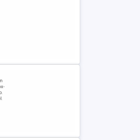
in
ox-
b.
l.