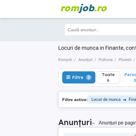
rom
job
.ro
Toate
Perso
Filtre
3
6
3
Locuri de munca in Finante, cont
Romjob
Anunțuri
Prahova
Ploiesti
Toate
Pers
Filtre
3
6
3
→
Filtre active:
Locuri de munca
Fina
Anunțuri
–
Anunțuri pe pagi