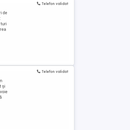
Telefon validat
i de
:
turi
irea
Telefon validat
im
 și
voie
ă