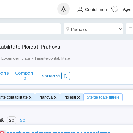
ane
Companii
Sortează
Agenț
Contul meu
3
abilitate Ploiesti Prahova
Locuri de munca
Finante contabilitate
oane
Companii
Sortează
3
nte contabilitate
Prahova
Ploiesti
Șterge toate filtrele
nă:
20
50