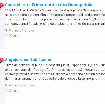
Contabilitate Primara Asistenta Manageriala
13
CONTABILITATE PRIMARA si Asistenta Manageriala Ne dorim alatur
noi o persoana care sa aiba urmatoarele responsabilitati principale
intocmirea documentelor primare (avize de insotire marfa, NIR, fac
vanzare, bonuri fiscale, ordine de deplasare etc), evidenta si urmar
stocurilor (ideal ...
Ploiesti, Prahova
22 iulie
Angajare contabil junior
3
Firma de contabilitate caută contabil junior. Experiența 1_2 ani. Șt
exact ce avem de făcut și căutăm un coleg care să execute corect
să învețe rapid sistemul nostru. Căutăm o persoană care nu are ne
de "micromanagement". Capacitate de a respecta termenele limit
fără memento-uri.
Ploiesti, Prahova
20 iulie