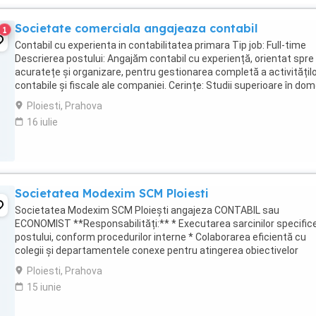
Societate comerciala angajeaza contabil
1
Contabil cu experienta in contabilitatea primara Tip job: Full-time
Descrierea postului: Angajăm contabil cu experiență, orientat spre
acuratețe și organizare, pentru gestionarea completă a activitățil
contabile și fiscale ale companiei. Cerințe: Studii superioare în dom
economic; Cunoștințe ...
Ploiesti, Prahova
16 iulie
Societatea Modexim SCM Ploiesti
Societatea Modexim SCM Ploiești angajeza CONTABIL sau
ECONOMIST **Responsabilități:** * Executarea sarcinilor specific
postului, conform procedurilor interne * Colaborarea eficientă cu
colegii și departamentele conexe pentru atingerea obiectivelor
comune. * Contribuția la optimizarea proceselor ...
Ploiesti, Prahova
15 iunie