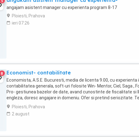
angakam asistent manager cu experienta-
5
angajam asistent manager cu experienta program 8-17
Ploiesti, Prahova
ieri 07:26
Economist- contabilitate
8
Economista, A.S.E. Bucuresti, media de licenta 9.00, cu experienta 
contabilitatea generala, soft-uri folosite Win- Mentor, Ciel, Saga , F
Pro- gestiunea bazelor de date, avand cunostinte de fiscalitate si l
engleza, doresc angajare in domeniu. Ofer si pretind seriozitate. Te
0734062710. ...
Ploiesti, Prahova
2 august