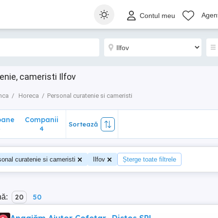
ane
Companii
Sortează
Agenț
Contul meu
4
nie, cameristi Ilfov
nca
Horeca
Personal curatenie si cameristi
oane
Companii
Sortează
4
4
onal curatenie si cameristi
Ilfov
Șterge toate filtrele
nă:
20
50