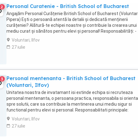
Personal Curatenie - British School of Bucharest
2
Angajăm Personal Curățenie British School of Bucharest (Voluntari
Pipera) Ești o persoană atentă la detalii și dedicată menținerii
curățeniei? Alătură-te echipei noastre și contribuie la crearea unui
mediu curat și sănătos pentru elevi și personal! Responsabilități: -
Menținerea curățeniei în ...
Voluntari, Ilfov
27 iulie
Personal mentenanta - British School of Bucharest
3
(Voluntari, Ilfov)
Unitatea noastra de invatamant isi extinde echipa si recruteaza
personal mentenanta, o persoana practica, responsabila si orient
spre solutii, care sa contribuie la mentinerea unui mediu sigur si
functional pentru elevi si personal. Responsabilitati principale:
Efectuarea lucrarilor de intretinere ...
Voluntari, Ilfov
27 iulie