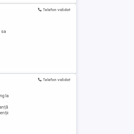
Telefon validat
e sa
Telefon validat
ng la
nanță
enții