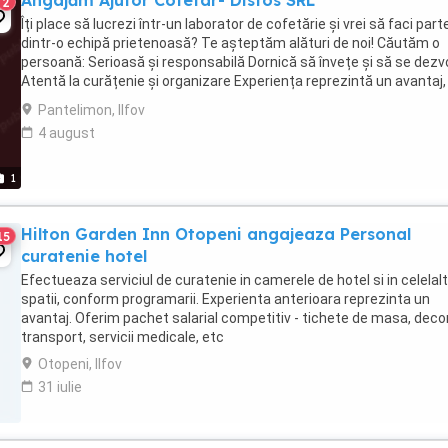
Angajăm Ajutor Cofetar- Distos SRL
2
Îți place să lucrezi într-un laborator de cofetărie și vrei să faci part
dintr-o echipă prietenoasă? Te așteptăm alături de noi! Căutăm o
persoană: Serioasă și responsabilă Dornică să învețe și să se dezv
Atentă la curățenie și organizare Experiența reprezintă un avantaj,
nu este obligatorie Oferim: Salariu ...
Pantelimon, Ilfov
4 august
1
Hilton Garden Inn Otopeni angajeaza Personal
15
curatenie hotel
Efectueaza serviciul de curatenie in camerele de hotel si in celelal
spatii, conform programarii. Experienta anterioara reprezinta un
avantaj. Oferim pachet salarial competitiv - tichete de masa, deco
transport, servicii medicale, etc
Otopeni, Ilfov
31 iulie