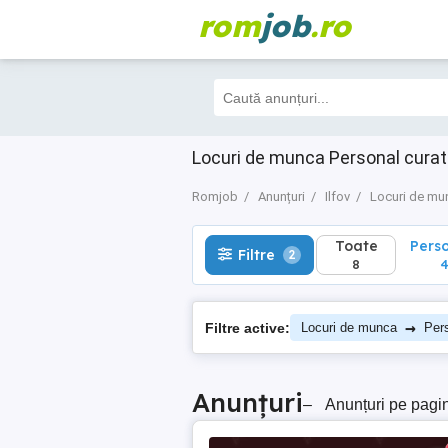
rom
job
.ro
Toate
Perso
Filtre
2
8
4
Locuri de munca Personal curate
Romjob
Anunțuri
Ilfov
Locuri de mu
Toate
Pers
Filtre
2
8
→
Filtre active:
Locuri de munca
Pers
Anunțuri
–
Anunțuri pe pagi