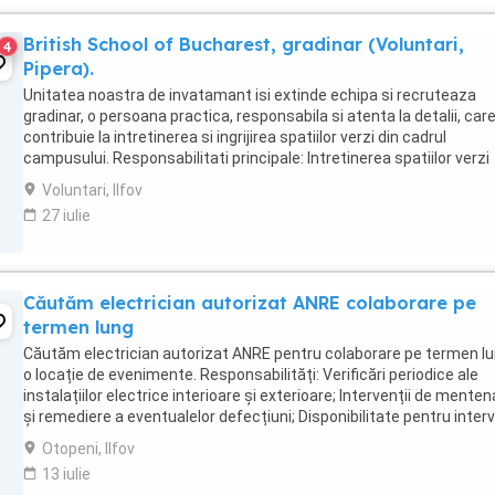
British School of Bucharest, gradinar (Voluntari,
4
Pipera).
Unitatea noastra de invatamant isi extinde echipa si recruteaza
gradinar, o persoana practica, responsabila si atenta la detalii, car
contribuie la intretinerea si ingrijirea spatiilor verzi din cadrul
campusului. Responsabilitati principale: Intretinerea spatiilor verzi
(gazon, arbori, arbusti, ...
Voluntari, Ilfov
27 iulie
Căutăm electrician autorizat ANRE colaborare pe
termen lung
Căutăm electrician autorizat ANRE pentru colaborare pe termen lu
o locație de evenimente. Responsabilități: Verificări periodice ale
instalațiilor electrice interioare și exterioare; Intervenții de mente
și remediere a eventualelor defecțiuni; Disponibilitate pentru interv
în regim ...
Otopeni, Ilfov
13 iulie