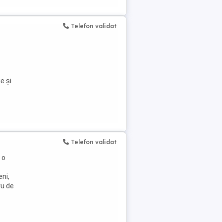
Telefon validat
e și
Telefon validat
 o
eni,
ru de