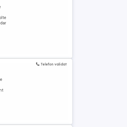
e
olte
 dar
Telefon validat
te
nt