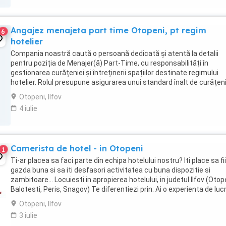
Angajez menajeta part time Otopeni, pt regim
6
hotelier
Compania noastră caută o persoană dedicată și atentă la detalii
pentru poziția de Menajer(ă) Part-Time, cu responsabilități în
gestionarea curățeniei și întreținerii spațiilor destinate regimului
hotelier. Rolul presupune asigurarea unui standard înalt de curățeni
igienă în camere și zone comune, ...
Otopeni, Ilfov
4 iulie
Camerista de hotel - in Otopeni
1
Ti-ar placea sa faci parte din echipa hotelului nostru? Iti place sa fii
gazda buna si sa iti desfasori activitatea cu buna dispozitie si
zambitoare... Locuiesti in apropierea hotelului, in judetul Ilfov (Otop
Balotesti, Peris, Snagov) Te diferentiezi prin: Ai o experienta de luc
minim 2 ...
Otopeni, Ilfov
3 iulie