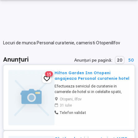
Locuri de munca Personal curatenie, cameristi OtopeniIlfov
Anunțuri
20
50
Anunțuri pe pagină:
Hilton Garden Inn Otopeni
15
angajeaza Personal curatenie hotel
Efectueaza serviciul de curatenie in
camerele de hotel si in celelalte spatii,
conform programarii. Experienta
Otopeni, Ilfov
anterioara reprezinta un avantaj. Oferim
31 iulie
pachet salarial competitiv - tichete de
Telefon validat
masa, decont transport, servicii medicale,
etc