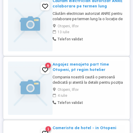
Căutăm electrician autorizat ANRE
colaborare pe termen lung
Căutăm electrician autorizat ANRE pentru
colaborare pe termen lung la o locație de
evenimente. Responsabilități: Verificări
Otopeni, Ilfov
periodice ale instalațiilor electrice
13 iulie
interioare și exterioare; Intervenții de
Telefon validat
mentenanță și remediere a eventualelor
defecțiuni; Disponibilitate pentru
intervenții în regim ...
Angajez menajeta part time
6
Otopeni, pt regim hotelier
Compania noastră caută o persoană
dedicată și atentă la detalii pentru poziția
de Menajer(ă) Part-Time, cu
Otopeni, Ilfov
responsabilități în gestionarea curățeniei
4 iulie
și întreținerii spațiilor destinate regimului
Telefon validat
hotelier. Rolul presupune asigurarea unui
standard înalt de curățenie și igienă în
camere și zone comune, ...
Camerista de hotel - in Otopeni
1