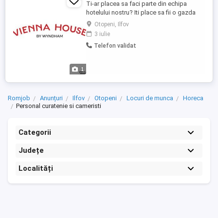
Ti-ar placea sa faci parte din echipa
hotelului nostru? Iti place sa fii o gazda
buna si sa iti desfasori activitatea cu buna
Otopeni, Ilfov
dispozitie si zambitoare... Locuiesti in
3 iulie
apropierea hotelului, in judetul Ilfov
Telefon validat
(Otopeni, Balotesti, Peris, Snagov) Te
diferentiezi prin: Ai o experienta de lucru
de minim 2 ...
1
Romjob
Anunțuri
Ilfov
Otopeni
Locuri de munca
Horeca
Personal curatenie si cameristi
Categorii
Județe
Localități