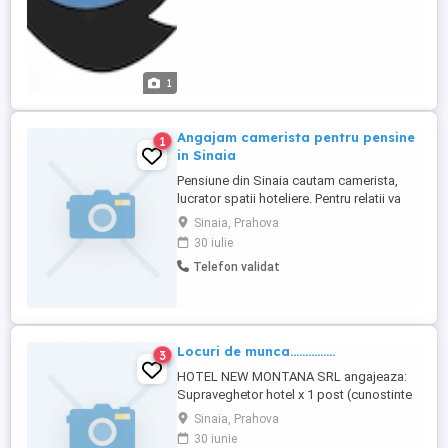
1
Angajam camerista pentru pensine
1
in Sinaia
Pensiune din Sinaia cautam camerista,
lucrator spatii hoteliere. Pentru relatii va
asteptam la telefon
Sinaia, Prahova
30 iulie
Telefon validat
Locuri de munca...............
3
HOTEL NEW MONTANA SRL angajeaza:
Supraveghetor hotel x 1 post (cunostinte
de limba engleza) Bucatar x 2 posturi
Sinaia, Prahova
(cunostinte de limba engleza) Se ofera
30 iunie