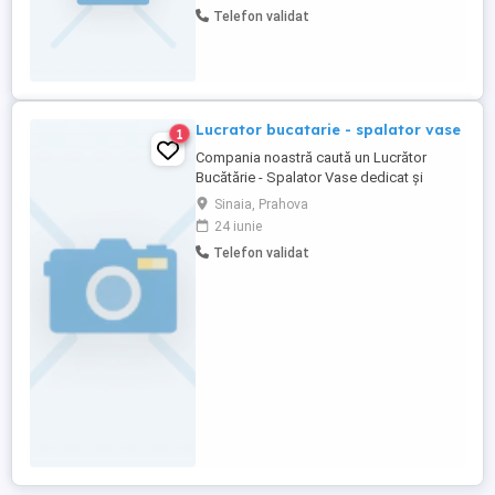
salariu atractiv, cazare. Pentru relatii
Telefon validat
suplimentare, va rugam sa ne contactati la
numarul de telefon
Lucrator bucatarie - spalator vase
1
Compania noastră caută un Lucrător
Bucătărie - Spalator Vase dedicat și
organizat pentru a se alătura echipei
Sinaia, Prahova
noastre. Rolul principal va fi asigurarea
24 iunie
curățeniei și igienei în zona de spălare a
Telefon validat
veselei și a bucătăriei, contribuind astfel la
buna funcționare a operațiunilor zilnice.
**Responsabilități:** * ...