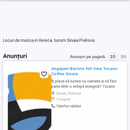
Locuri de munca in Horeca, turism Sinaia Prahova
Anunțuri
20
50
Anunțuri pe pagină:
Angajam Barista full time Tucano
Coffee Sinaia
Îți place să lucrezi cu oamenii și să faci
parte dintr-o echipă energică? Tucano
Coffee își mărește echipa și caută
Sinaia, Prahova
coleg(ă) pentru postul de Barista Full
3 august
Time sau Part Time ( Weekend + Vacante)
Telefon validat
Ce vei face: Prepari băuturi pe bază de
cafea și alte produse din meniu. Oferi
clienților o experiență ...