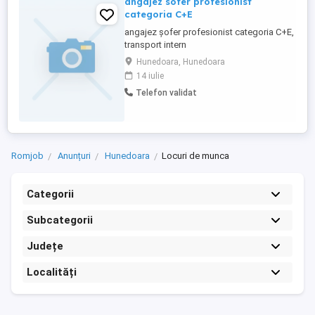
angajez sofer profesionist
categoria C+E
angajez șofer profesionist categoria C+E,
transport intern
Hunedoara, Hunedoara
14 iulie
Telefon validat
Romjob
Anunțuri
Hunedoara
Locuri de munca
Categorii
Subcategorii
Județe
Localități