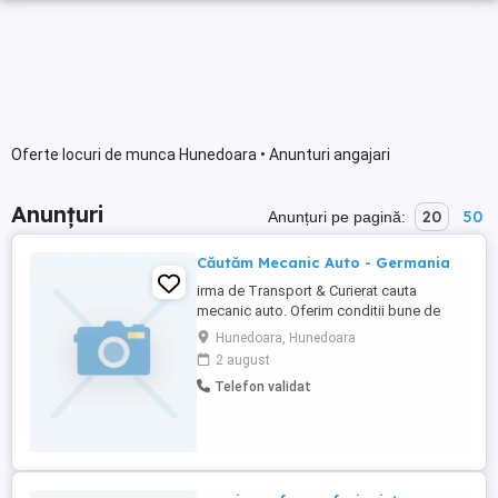
Oferte locuri de munca Hunedoara • Anunturi angajari
Anunțuri
20
50
Anunțuri pe pagină:
Căutăm Mecanic Auto - Germania
irma de Transport & Curierat cauta
mecanic auto. Oferim conditii bune de
lucru, echipamente moderne si un mediu
Hunedoara, Hunedoara
prietenos. Locatie: Ravensburg & Ulm,
2 august
Germania Posibilitate de cazare Tip
Telefon validat
contract: Angajare pe termen nelimitat
Contact: Cerinte: Experienta in domeniul
mecanicii auto (diagnoza, ...