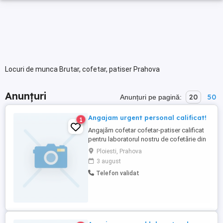
Locuri de munca Brutar, cofetar, patiser Prahova
Anunțuri
20
50
Anunțuri pe pagină:
Angajam urgent personal calificat!
1
Angajăm cofetar cofetar-patiser calificat
pentru laboratorul nostru de cofetărie din
Ploiești. Cerințe: calificare sau experiență
Ploiesti, Prahova
în domeniul cofetăriei patiseriei;
3 august
seriozitate, responsabilitate și atenție la
Telefon validat
detalii; capacitatea de a lucra în echipă;
pasiune pentru cofetărie și dorința de a
realiza ...