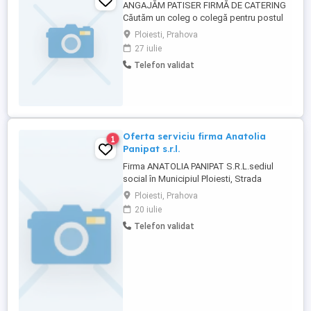
ANGAJĂM PATISER FIRMĂ DE CATERING
Căutăm un coleg o colegă pentru postul
de Patiser, cu experiență în domeniu.
Ploiesti, Prahova
Cerințe: Experiență în patiserie; Seriozitate
27 iulie
și responsabilitate; Punctualitate; Atenție
Telefon validat
la detalii și la calitatea produselor;
Respectarea normelor de igienă;
Capacitate ...
Oferta serviciu firma Anatolia
1
Panipat s.r.l.
Firma ANATOLIA PANIPAT S.R.L.sediul
social în Municipiul Ploiesti, Strada
Marasesti Nr.318, judetul Prahova, J2 , CUI
Ploiesti, Prahova
46459290, Tel.: , E-mail: , angajeaza:Brutar,
20 iulie
COR 751201. Selectia va avea loc la sediu
Telefon validat
in data de 24. ra. 10.00