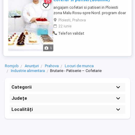
25
angajam cofetari si patiseri in Ploiesti
zona Malu Rosu-spre Nord. program doar
schimbul 1. Nu se lucreaza noaptea. Daca
Ploiesti, Prahova
considerati ca nu sunteti potrivita, dar
22 iunie
cunoasteti pe cineva care si-ar dori
Telefon validat
aceasta oportunitate si s-ar incadra in
cerințele acestui post, va rugam sa ne
contactati pentru a va ...
1
Romjob
Anunțuri
Prahova
Locuri de munca
Industrie alimentara
Brutarie - Patiserie – Cofetarie
Categorii
Județe
Localități