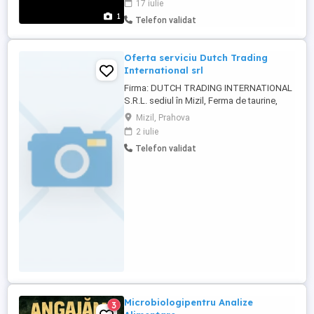
17 iulie
aferent de vanzare,aproximativ 2000 mp
1
Telefon validat
teren, si posibilitate de a cumpara casa de
locuit + teren 4400 mp
Oferta serviciu Dutch Trading
International srl
Firma: DUTCH TRADING INTERNATIONAL
S.R.L. sediul în Mizil, Ferma de taurine,
Cladirea C1, biroul 2 judetul Prahova, J2 ,
Mizil, Prahova
CUI 24304422, Tel. , e mail , angajeaza:
2 iulie
Ingrijitor animale, COR 621201. Selectia va
Telefon validat
avea loc la sediu in data de ra.10.00
Microbiologipentru Analize
3