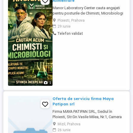
Alimentare
Manor Laboratory Center cauta angajati
pentru posturile de Chimisti, Microbiologi
Pentru Analisti: trebuie sa aiba studii in
Ploiesti, Prahova
domeniu. Analize Chimisti: Analize Apa,
29 iunie
Acrilamida + altele Analize Microbiologi:
Telefon validat
Listeryia, Salmonella, Ntg, Staf, Drojdii si
Mucegaiuri + altele
1
Oferta de serviciu firma Maya
Patipan srl
Firma MAYA PATIPAN SRL, Sediul în
Ploiesti, Str.Gn.Vasile Milea, Nr.1, Camera
simbol 5, Bl.A7, Sc.A, Et.4, județul Prahova,
Mizil, Prahova
J2 , CUI 44315116, Tel. , E-mail ,
26 iunie
angajeaza: Brutar, COR 751201. Selectia va