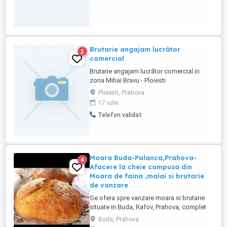
Brutarie angajam lucrător
2
comercial
Brutarie angajam lucrător comercial in
zona Mihai Bravu - Ploiesti
Ploiesti, Prahova
17 iulie
Telefon validat
Moara Buda-Palanca,Prahova-
4
Afacere la cheie compusa din
Moara de faina ,malai si brutarie
de vanzare
Se ofera spre vanzare moara si brutarie
situate in Buda, Rafov, Prahova, complet
utilate si dotate ,fumctionale, gata de
Buda, Prahova
productie si functionare, cu cladiri si teren