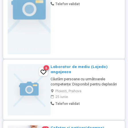
Telefon validat
avea loc la sediu in data de 30.06.2026,
ora.10.00
Laborator de mediu (Lajedo)
6
angajeaza
Căutăm persoane cu următoarele
competențe: Disponibil pentru deplasări
in țară; Abilități pentru lucru la înălțime;
Ploiesti, Prahova
Carnet conducere categoria B -
25 iunie
obligatoriu; Disponibilitate pentru
Telefon validat
program prelungit; Absolvent studii
superioare de profil chimie, ingineria
mediului.
Cofetar si patiser(doamne)