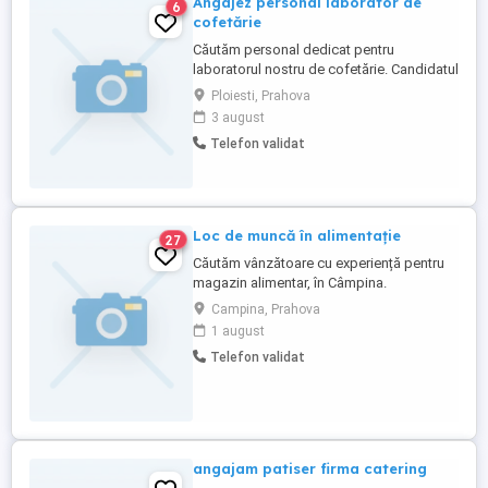
Angajez personal laborator de
6
cofetărie
Căutăm personal dedicat pentru
laboratorul nostru de cofetărie. Candidatul
ideal va fi o persoană pasionată de arta
Ploiesti, Prahova
cofetăriei, cu experiență în domeniu.
3 august
Responsabilitățile includ prepararea
Telefon validat
produselor de cofetărie conform rețetelor
stabilite, respectarea standardelor de
igienă și siguranță alimentară, ...
Loc de muncă în alimentație
27
Căutăm vânzătoare cu experiență pentru
magazin alimentar, în Câmpina.
Campina, Prahova
1 august
Telefon validat
angajam patiser firma catering