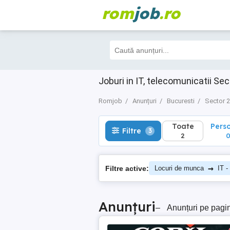
rom
job
.ro
Toate
Perso
Filtre
3
2
0
Joburi in IT, telecomunicatii Se
Romjob
Anunțuri
Bucuresti
Sector 2
Toate
Pers
Filtre
3
2
→
Filtre active:
Locuri de munca
IT -
Anunțuri
–
Anunțuri pe pagi