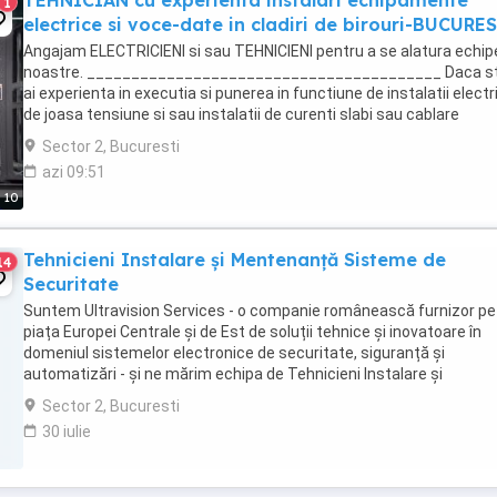
TEHNICIAN cu experienta instalari echipamente
1
electrice si voce-date in cladiri de birouri-BUCURE
Angajam ELECTRICIENI si sau TEHNICIENI pentru a se alatura echip
noastre. ________________________________________ Daca st
ai experienta in executia si punerea in functiune de instalatii electr
de joasa tensiune si sau instalatii de curenti slabi sau cablare
structurata voce-date ai lucrat ...
Sector 2, Bucuresti
azi 09:51
10
Tehnicieni Instalare și Mentenanță Sisteme de
14
Securitate
Suntem Ultravision Services - o companie românească furnizor pe
piața Europei Centrale și de Est de soluții tehnice și inovatoare în
domeniul sistemelor electronice de securitate, siguranță și
automatizări - și ne mărim echipa de Tehnicieni Instalare și
Mentenanță Sisteme de Securitate! Pentru a-ți ...
Sector 2, Bucuresti
30 iulie