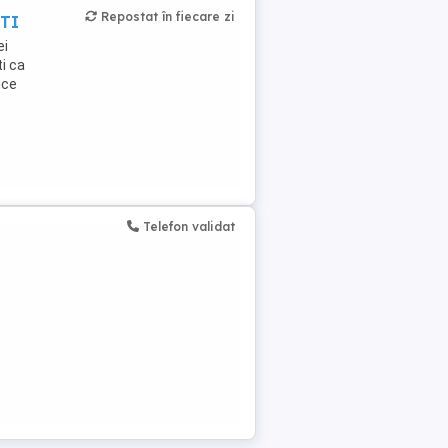
Repostat în fiecare zi
STI
ei
i ca
ice
Telefon validat