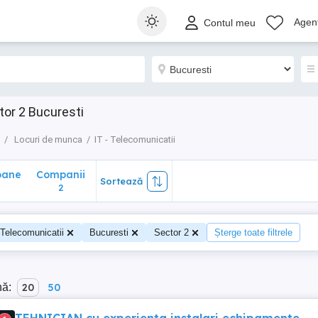
ane
Companii
Sortează
Agenț
Contul meu
2
ctor 2 Bucuresti
Locuri de munca
IT - Telecomunicatii
oane
Companii
Sortează
0
2
 Telecomunicatii
Bucuresti
Sector 2
Șterge toate filtrele
nă:
20
50