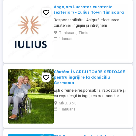
Angajam Lucrator curatenie
(exterior) - Iulius Town Timisoara
Responsabilități: - Asigură efectuarea
curățeniei, îngrijirii şi întreţinerii
amplasamentului exterior al Mall-ului; -
Timisoara, Timis
Colectează cartoanele din locaţie şi le
1 ianuarie
trimite spre punctul de colectare; - Pe timp
de iarnă procedează la îndepărtarea
zăpezii din parcare (cu soluţii şi utilaje
specifice); - ...
Căutăm ÎNGRIJITOARE SERIOASE
pentru ingrijire la domiciliu
Germania
Ești o femeie responsabilă, răbdătoare și
cu experiență în îngrijirea persoanelor
vârstnice? Avem oportunități excelente de
Sibiu, Sibiu
lucru în Germania (îngrijire la domiciliu)!
1 ianuarie
Prin firma noastră ai oportunități excelente
de lucru în sistemul de îngrijire la domiciliu
. Ce oferim: Salariu net atractiv: 1.600 ...