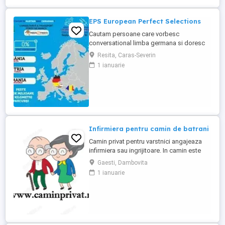
EPS European Perfect Selections
Cautam persoane care vorbesc
conversational limba germana si doresc
sa lucreze in Austria si Germania. NU SE
Resita, Caras-Severin
PERCEPE COMISION Salariul este atractiv!
1 ianuarie
Va rugam sa ne contactati pentru detalii.
Infirmiera pentru camin de batrani
Camin privat pentru varstnici angajeaza
infirmiera sau ingrijitoare. In camin este
personal medical 24 7. Asiguram mesele.
Gaesti, Dambovita
Mai multe detalii, la telefon.
1 ianuarie