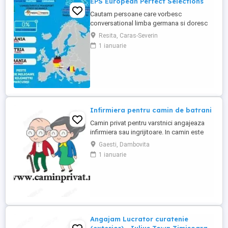
EPS European Perfect Selections
Cautam persoane care vorbesc
conversational limba germana si doresc
sa lucreze in Austria si Germania. NU SE
Resita, Caras-Severin
PERCEPE COMISION Salariul este atractiv!
1 ianuarie
Va rugam sa ne contactati pentru detalii.
Infirmiera pentru camin de batrani
Camin privat pentru varstnici angajeaza
infirmiera sau ingrijitoare. In camin este
personal medical 24 7. Asiguram mesele.
Gaesti, Dambovita
Mai multe detalii, la telefon.
1 ianuarie
Angajam Lucrator curatenie