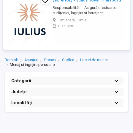
(exterior) - Iulius Town Timisoara
Responsabilități: - Asigură efectuarea
curățeniei, îngrijirii şi întreţinerii
amplasamentului exterior al Mall-ului; -
Timisoara, Timis
Colectează cartoanele din locaţie şi le
1 ianuarie
trimite spre punctul de colectare; - Pe timp
de iarnă procedează la îndepărtarea
zăpezii din parcare (cu soluţii şi utilaje
specifice); - ...
Romjob
Anunțuri
Brasov
Codlea
Locuri de munca
Menaj si ingrijire persoane
Categorii
Județe
Localități