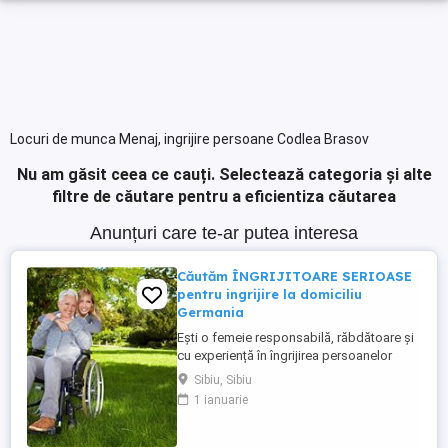
Locuri de munca Menaj, ingrijire persoane Codlea Brasov
Nu am găsit ceea ce cauți.
Selectează categoria și alte
filtre de căutare pentru a eficientiza căutarea
Anunțuri care te-ar putea interesa
Căutăm ÎNGRIJITOARE SERIOASE
pentru ingrijire la domiciliu
Germania
Ești o femeie responsabilă, răbdătoare și
cu experiență în îngrijirea persoanelor
vârstnice? Avem oportunități excelente de
Sibiu, Sibiu
lucru în Germania (îngrijire la domiciliu)!
1 ianuarie
Prin firma noastră ai oportunități excelente
de lucru în sistemul de îngrijire la domiciliu
. Ce oferim: Salariu net atractiv: 1.600 ...