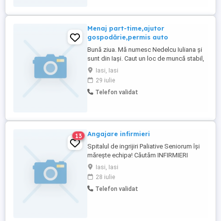
Menaj part-time,ajutor
gospodărie,permis auto
Bună ziua. Mă numesc Nedelcu Iuliana și
sunt din Iași. Caut un loc de muncă stabil,
part-time, cu program clar, unde pot lucra
Iasi, Iasi
organizat și serios. Am peste 20 de ani
29 iulie
experiență ca gospodină. Mă ocup de
Telefon validat
curățenie și întreținere locuință, gătit zilnic,
organizare și menținerea ordinii, îngrijire
persoane ...
Angajare infirmieri
13
Spitalul de ingrijiri Paliative Seniorum își
mărește echipa! Căutăm INFIRMIERI
dedicați Dacă ai grijă, empatie și îți dorești
Iasi, Iasi
să lucrezi într-un mediu plăcut, te vrem
28 iulie
alături de noi! Ce căutăm? Persoane
Telefon validat
responsabile și atente la nevoile seniorilor
Abilități de comunicare și spirit de echipă
...