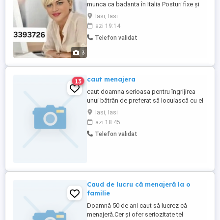
munca ca badanta în Italia Posturi fixe și
sigure PLECĂRI SĂPTĂMÂNALE CEREM și
Iasi, Iasi
oferim seriozitate! DETALII contact la
azi 19:14
numărul din poza de profil. Adelina
Telefon validat
3
caut menajera
13
caut doamna serioasa pentru îngrijirea
unui bătrân de preferat să locuiască cu el
Iasi, Iasi
azi 18:45
Telefon validat
Caud de lucru că menajeră la o
familie
Doamnă 50 de ani caut să lucrez că
menajeră.Cer și ofer seriozitate tel