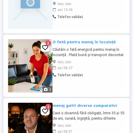
Iasi, Iasi
azi 15:36
Telefon validat
O fată pentru menaj în locuință
2
Căutăm o fată energică pentru menaj în
locuință . Plată bună și transport decontat
.
Iasi, Iasi
azi 08:37
Telefon validat
1
menaj gatit diverse cumparatiri
1
Caut o doamnă fără obligații, între 35 și 55
de ani, curată, îngrijită, pentru diferite
treburi casnice. Salariul și toate detaliile le
Iasi, Iasi
discutăm în timpul cunoașterii. Foarte
azi 08:01