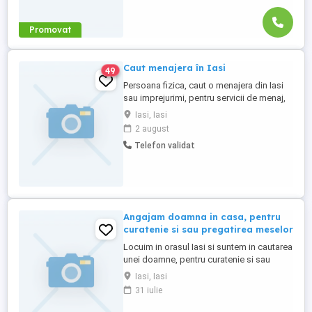
Promovat
Caut menajera în Iasi
49
Persoana fizica, caut o menajera din Iasi
sau imprejurimi, pentru servicii de menaj,
curatenie generala, spalat, calcat. Porgram
Iasi, Iasi
part-time flexibil, o zi sau două zile pe
2 august
săptămână la inceput. Plata se face la ora
Telefon validat
lucrată. Condiiții foarte avantajoase. Va
astept!
Angajam doamna in casa, pentru
curatenie si sau pregatirea meselor
Locuim in orasul Iasi si suntem in cautarea
unei doamne, pentru curatenie si sau
bucatarie. Ne dorim ca persoana in cauza
Iasi, Iasi
sa fi lucrat in domenul culinar ca bucatar,
31 iulie
deasemena in domeniul curateniei. Punem
mult pret si apreciem sinceritatea si