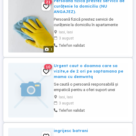
Persoană fizică prestez servicii de
21
curățenie la domiciliu (NU
ANGAJEZ).
Persoană fizică prestez servicii de
curățenie la domiciliu în apartamente
(curățenie de întreținere) cu produsele
Iasi, Iasi
clientului Menționez că eu fac curățenie nu
3 august
angajez.
Telefon validat
1
Urgent caut o doamna care sa
10
vizite,e de 2 ori pe saptamana pe
mama cu demwntq
Se caută o persoană responsabilă și
empatică pentru a oferi suport unei
persoane vârstnice diagnosticate cu
Iasi, Iasi
demență. Activitățile principale vor include
3 august
vizite regulate, de două ori pe săptămână,
Telefon validat
pentru a asigura companie, a monitoriza
starea generală de bine și a oferi asistență
în activitățile zilnice, ...
ingrijesc batrani