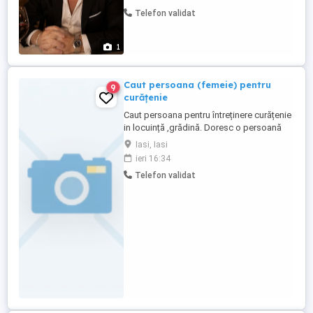
multă lume sună și întreabă de bani, dar
Telefon validat
nimeni nu întreabă ce e de făcut... Așa că
prefer o persoană echilibrată, cu simțul
răspunderii. ...
1
Caut persoana (femeie) pentru
9
curățenie
Caut persoana pentru întreținere curățenie
in locuință ,grădină. Doresc o persoană
priceputa si la grădinărit (exclus
Iasi, Iasi
cosit).Dacă ați lucrat in seră este un
ieri 16:34
avantaj. Contract pentru minim 5 zile luna .
Telefon validat
Achit pentru infiintare PFA, servicii
curățenie. Oferte serioase doar cu
recomandare.