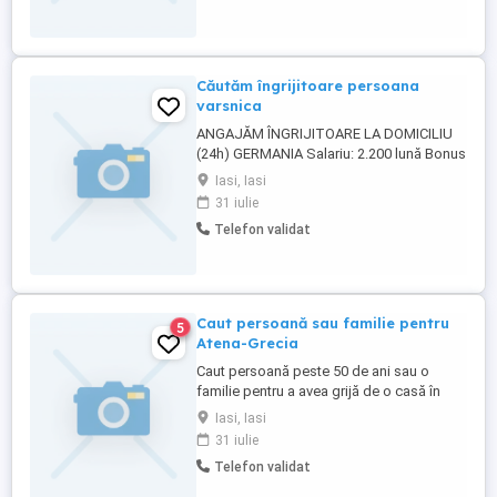
seriozitatea persoanei in cauza, intrucat
ne dorim o colaborare ...
Căutăm îngrijitoare persoana
varsnica
ANGAJĂM ÎNGRIJITOARE LA DOMICILIU
(24h) GERMANIA Salariu: 2.200 lună Bonus
unic: 250 Sejur minim: 2 luni Căutăm o
Iasi, Iasi
persoană serioasă, responsabilă și
31 iulie
prietenoasă pentru îngrijirea unei doamne
Telefon validat
în vârstă, în Germania. Cerințe: Permis
categoria B (obligatoriu) Experiență în
conducerea unei ...
Caut persoană sau familie pentru
5
Atena-Grecia
Caut persoană peste 50 de ani sau o
familie pentru a avea grijă de o casă în
Atena pe o perioadă lungă de timp.
Iasi, Iasi
31 iulie
Telefon validat