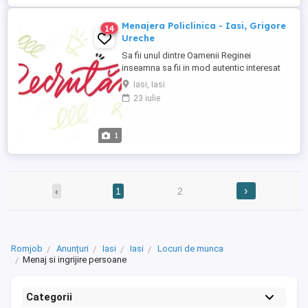
Menajera Policlinica - Iasi, Grigore
14
Ureche
Sa fii unul dintre Oamenii Reginei
inseamna sa fii in mod autentic interesat
de binele celor din jur. In rolul de Menajera
Iasi, Iasi
vei avea un impact pozitiv in viata
23 iulie
pacientilor, deoarece asiguri voia buna si
curatenia din locatiile unde acestia ne
calca pragul. Sa-ti povestim pe scurt
1
despre rol: Te vei ocupa ...
›
‹
1
2
Romjob
Anunțuri
Iasi
Iasi
Locuri de munca
Menaj si ingrijire persoane
Categorii