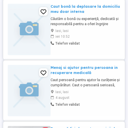
Caut bonă la deplasare la domiciliu
meu doar interna
Căutăm o bonă cu experiență, dedicată și
responsabilă pentru a oferi îngrijire
copilului la domiciliul familiei noastre.
Iasi, Iasi
Candidata ideală trebuie să fie internă,
ieri 10:52
disponibilă pentru a locui temporar la
Telefon validat
reședința noastră pe durata colaborării.
Responsabilități principale: - Asigurarea
supravegherii și ...
Menaj si ajutor pentru persoana in
recuperare medicală
Caut persoană pentru ajutor la curățenie și
cumpărături. Caut o persoană serioasă,
empatică și de încredere pentru a ajuta o
Iasi, Iasi
persoană aflată în perioada de recuperare
4 august
medicală. Cumpărături de alimente
Telefon validat
medicamente: de 2-3 ori pe săptămână (în
funcție de necesități).Punctualitate,
seriozitate și respect ...