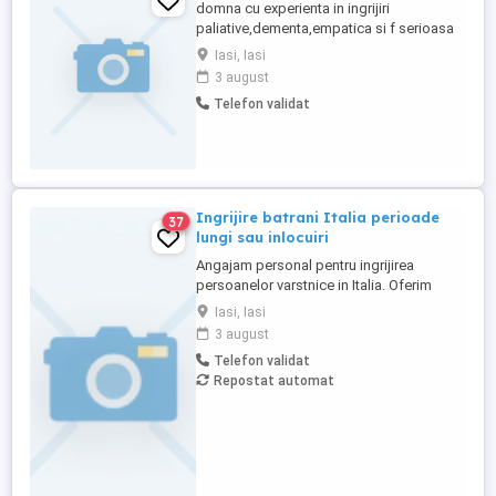
domna cu experienta in ingrijiri
paliative,dementa,empatica si f serioasa
,pot sa ajut persoane cu diverse probleme
Iasi, Iasi
de sanatate, gatit,curatenie,etc. Precizez
3 august
ca am castigat experienta lucrand in
Telefon validat
domeniu si am recomandari.
Ingrijire batrani Italia perioade
37
lungi sau inlocuiri
Angajam personal pentru ingrijirea
persoanelor varstnice in Italia. Oferim
stabilitate si sprijin pe toata perioada
Iasi, Iasi
contractului. Nu percepem nicio taxa in
3 august
Romania sau Italia! Cunostinte medii de
Telefon validat
limba italiana! Experienta si recomandarile
Repostat automat
constituie avantaj!