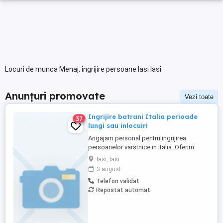
Locuri de munca Menaj, ingrijire persoane Iasi Iasi
Anunțuri promovate
Vezi toate
Ingrijire batrani Italia perioade
37
lungi sau inlocuiri
Angajam personal pentru ingrijirea
persoanelor varstnice in Italia. Oferim
stabilitate si sprijin pe toata perioada
Iasi, Iasi
contractului. Nu percepem nicio taxa in
3 august
Romania sau Italia! Cunostinte medii de
Telefon validat
limba italiana! Experienta si recomandarile
Repostat automat
constituie avantaj!