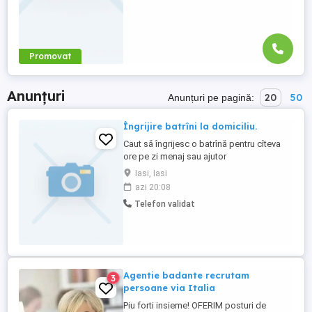
Promovat
Anunțuri
20
50
Anunțuri pe pagină:
Îngrijire batrîni la domiciliu.
Caut să îngrijesc o batrînă pentru cîteva
ore pe zi menaj sau ajutor
gospodăresc.Sau de noapte.
Iasi, Iasi
azi 20:08
Telefon validat
Agentie badante recrutam
3
persoane via Italia
Piu forti insieme! OFERIM posturi de