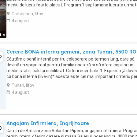
mediu de lucru foarte placut. Program 1 saptamana lucrata urmat
1 saptamana libera sau alte ...
Corbeanca, Ilfov
4 august
6
Cerere BONA interna gemeni, zona Tunari, 5500 R
Căutăm o bonă internă pentru colaborare pe termen lung, care să
devină un sprijin real pentru familia noastră și să ofere copiilor un
mediu stabil, cald și echilibrat. Criterii esențiale: 1. Experiență dove
ca bonă internă (live-in)* acesta este cel mai important criteriu pe
noi. Ne dorim ...
Tunari, Ilfov
4 august
Angajam Infirmiera, Ingrijitoare
Camin de Batrani zona Voluntari Pipera, angajam infirmiera. Progr
regim intern, oferim cazare si masa.Salariul incepand cu 4000 ron 