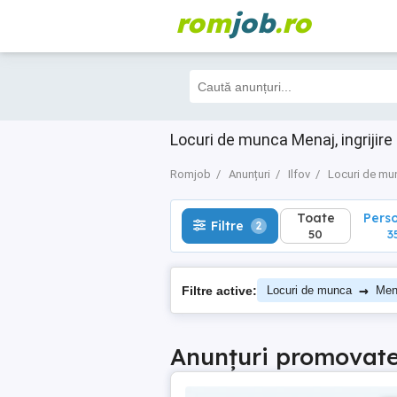
rom
job
.ro
Toate
Perso
Filtre
2
50
35
Locuri de munca Menaj, ingrijire
Romjob
Anunțuri
Ilfov
Locuri de mu
Toate
Pers
Filtre
2
50
3
→
Filtre active:
Locuri de munca
Mena
Anunțuri promovat