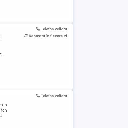
Telefon validat
Repostat în fiecare zi
i
ii
Telefon validat
m in
efon
NU