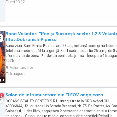
ieri 13:12
Bona Voluntari Ilfov și București sector 1.2.3 Volunt
Ilfov.Dobroiesti Pipera.
Buna ziua. Sunt Emilia Buzica, am 58 ani, nefumătoare și nu folos
telefonul mobil decât la urgență. Fost cadru didactic 25 ani și de 8 
ofer servicii de bona. Ptr detalii contactați,_ma. . Începere 15 augu
2026.
Voluntari, Ilfov
5 august
1
Salon de infrumusetare din ILFOV angajeaza
1
OCEANS BEAUTY CENTER S.R.L., inregistrata la ORC având CUI
40036844, J2 , cu sediul in Strada Broscari, Nr. 75, Et. Parter, Ap. Ca
Balotești, Județ Ilfov, angajeaza 2 persoane cosmetician si o feme
de serviciu. Salariu peste medie, cazare si alte beneficii Relatii la