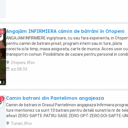
Angajăm INFIRMIERA cămin de bătrâni în Otopeni
23
ANGAJAM INFIRMIERE ingrijitoare, cu sau fara experienta, in Otopen
pentru camin de batrani privat, program intern sau in ture, plata
corecta si la timp, masa asigurata, carte de munca. Acces usor cu
transport in comun. Posibilitate de cazare pentru personal in condit
bune, daca este nevoie sau pentru ...
Otopeni, Ilfov
azi 08:33
1
Camin batrani din Pantelimon angajeaza
1
Camin de batrani in Orasul Pantelimon angajeaza Infirmiera progra
ture mentionez ca sunt 10 batrani pentru detalii sunati la nr de tel
afisat ZERO-SAPTE-PATRU-SASE ZERO-OPT-ZERO DOI-SAPTE-U
Tunari, Ilfov