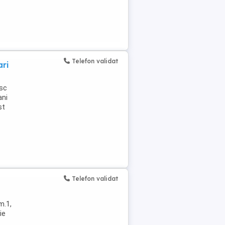
Telefon validat
ari
esc
ani
st
Telefon validat
m.1,
ie