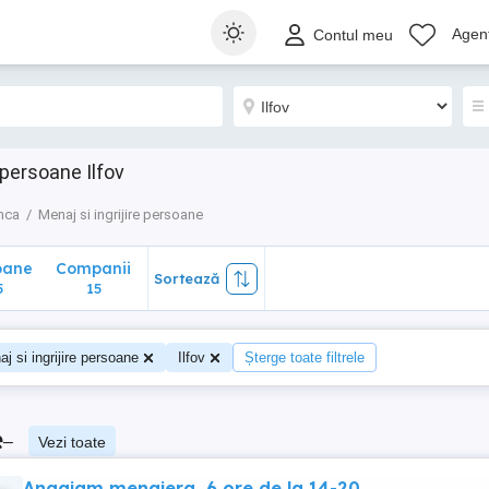
ane
Companii
Sortează
Agenț
Contul meu
15
 persoane Ilfov
nca
Menaj si ingrijire persoane
oane
Companii
Sortează
5
15
j si ingrijire persoane
Ilfov
Șterge toate filtrele
e
–
Vezi toate
Angajam menajera, 6 ore de la 14-20