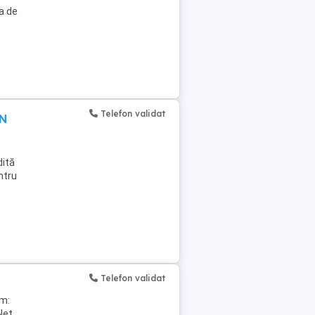
a de
Telefon validat
ON
dită
ntru
Telefon validat
am:
Net.