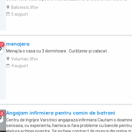
telefon sau email
Balotesti, Ilfov
5 august
menajera
27
Menaj la o casa cu 3 dormitoare . Curățenie și calacat .
Voluntari, Ilfov
4 august
Angajam infirmiera pentru camin de batrani
13
Centru de Ingrijire Varstnici angajeaza infirmiera Cautam o doamn
serioasa, cu experienta, harnica si fara probleme cu bancile pentru
alatura echipei noastre. Se incheie contract de munca din prima zi,