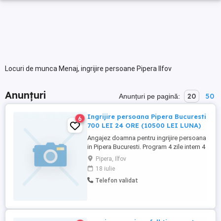
Locuri de munca Menaj, ingrijire persoane Pipera Ilfov
Anunțuri
20
50
Anunțuri pe pagină:
Ingrijire persoana Pipera Bucuresti
6
700 LEI 24 ORE (10500 LEI LUNA)
Angajez doamna pentru ingrijire persoana
in Pipera Bucuresti. Program 4 zile intern 4
zile liber sau la alegere. Salariu 700 lei 24
Pipera, Ilfov
de ore (10500 lei luna), transport platit,
18 iulie
carte de munca, concediu platit. Varsta
Telefon validat
maxima 55 ani.