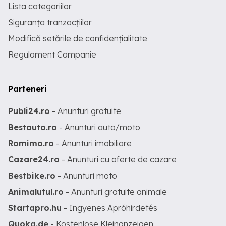
Lista categoriilor
Siguranța tranzacțiilor
Modifică setările de confidențialitate
Regulament Campanie
Parteneri
Publi24.ro
- Anunturi gratuite
Bestauto.ro
- Anunturi auto/moto
Romimo.ro
- Anunturi imobiliare
Cazare24.ro
- Anunturi cu oferte de cazare
Bestbike.ro
- Anunturi moto
Animalutul.ro
- Anunturi gratuite animale
Startapro.hu
- Ingyenes Apróhirdetés
Quoka.de
- Kostenlose Kleinanzeigen