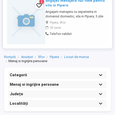
angajez menajera full time pentru
2
vila in Pipera
Angajam menajera cu experienta in
domeniul domestic, vila in Pipera, 5 zile
saptamana, iubitoare de pisici,detalii la
Pipera, Ilfov
telefon
30 iunie
Telefon validat
Romjob
Anunțuri
Ilfov
Pipera
Locuri de munca
Menaj si ingrijire persoane
Categorii
Menaj si ingrijire persoane
Județe
Localități