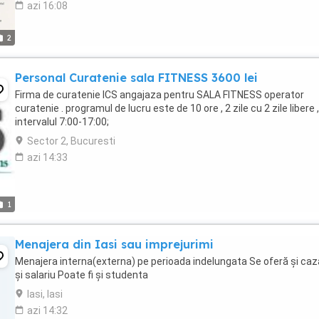
azi 16:08
2
Personal Curatenie sala FITNESS 3600 lei
Firma de curatenie ICS angajaza pentru SALA FITNESS operator
curatenie . programul de lucru este de 10 ore , 2 zile cu 2 zile libere ,
intervalul 7:00-17:00;
Sector 2, Bucuresti
azi 14:33
1
Menajera din Iasi sau imprejurimi
Menajera interna(externa) pe perioada indelungata Se oferă și caz
și salariu Poate fi și studenta
Iasi, Iasi
azi 14:32