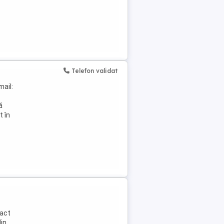
Telefon validat
ail:
ă
t în
pact
din