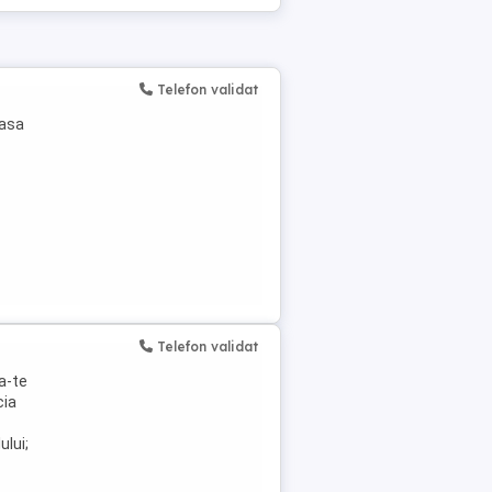
Telefon validat
masa
Telefon validat
ra-te
cia
ului;