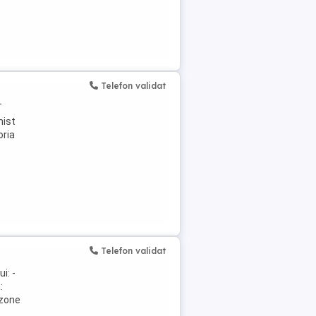
Telefon validat
T
nist
oria
Telefon validat
i: -
:
 zone