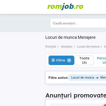
rom
job
.ro
Toate
Perso
Filtre
2
131
101
Locuri de munca Menajere
Romjob
Anunțuri
Locuri de munca
M
Toate
Pers
Filtre
2
131
10
→
Filtre active:
Locuri de munca
Men
Anunțuri promovat