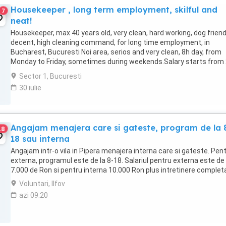
Housekeeper , long term employment, skilful and
7
neat!
Housekeeper, max 40 years old, very clean, hard working, dog friend
decent, high cleaning command, for long time employment, in
Bucharest, Bucuresti Noi area, serios and very clean, 8h day, from
Monday to Friday, sometimes during weekends.Salary starts from
eur week. Extra hours are compensated ...
Sector 1, Bucuresti
30 iulie
Angajam menajera care si gateste, program de la 
18
18 sau interna
Angajam intr-o vila in Pipera menajera interna care si gateste. Pen
externa, programul este de la 8-18. Salariul pentru externa este de
7.000 de Ron si pentru interna 10.000 Ron plus intretinere complet
Voluntari, Ilfov
azi 09:20