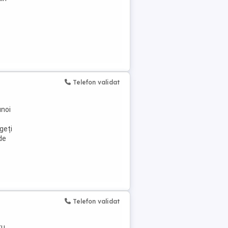
Telefon validat
unoi
geți
de
Telefon validat
ru