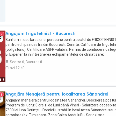
Angajam frigotehnist - Bucuresti
7
Suntem in cautarea unei persoane pentru postul de FRIGOTEHNIS
pentru echipa noastra din Bucuresti. Cerinte: Calificare de frigoteh
(obligatoriu); Certificare AGFR valabila; Permis de conducere categ
B; Experienta in intretinerea echipamentelor de climatizare;
Responsabilitati: Service ...
Sector 6, Bucuresti
azi 12:40
1
Angajăm Menajeră pentru localitatea Sânandrei
6
Angajăm menajeră pentru localitatea Sânandrei. Descrierea postulu
Program de lucru: 8 ore zi de Luni până Vineri - Salarizare deosebita
7500 lei luna Cerințe: - Domiciliu stabil în localitatea Sânandrei sau
apropiate (ex: Timișoara- Zona Calea Aradului); - Seriozitate,