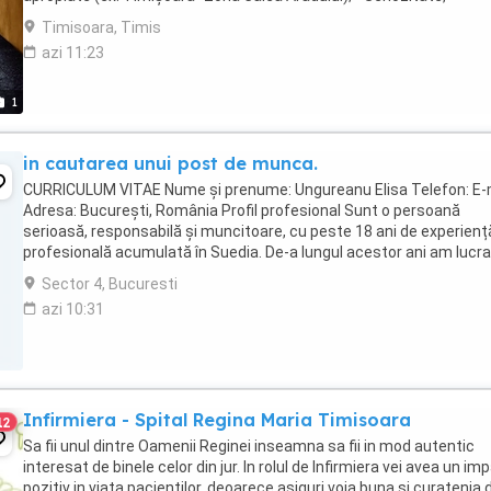
punctualitate, ...
Timisoara, Timis
azi 11:23
1
in cautarea unui post de munca.
CURRICULUM VITAE Nume și prenume: Ungureanu Elisa Telefon: E-m
Adresa: București, România Profil profesional Sunt o persoană
serioasă, responsabilă și muncitoare, cu peste 18 ani de experienț
profesională acumulată în Suedia. De-a lungul acestor ani am lucra
îngrijirea persoanelor vârstnice ...
Sector 4, Bucuresti
azi 10:31
Infirmiera - Spital Regina Maria Timisoara
12
Sa fii unul dintre Oamenii Reginei inseamna sa fii in mod autentic
interesat de binele celor din jur. In rolul de Infirmiera vei avea un im
pozitiv in viata pacientilor, deoarece asiguri voia buna si curatenia 