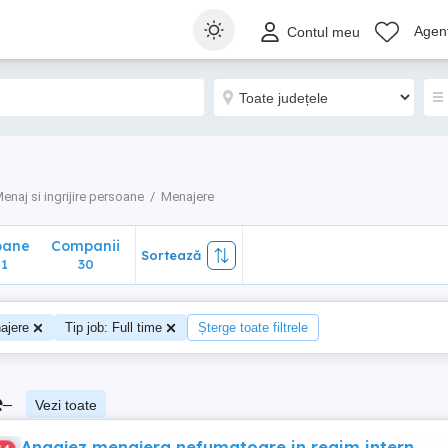
ane
Companii
Sortează
Agenț
Contul meu
30
enaj si ingrijire persoane
Menajere
oane
Companii
Sortează
1
30
ajere
Tip job: Full time
Șterge toate filtrele
e
–
Vezi toate
Angajez menajera nefumatoare in regim intern