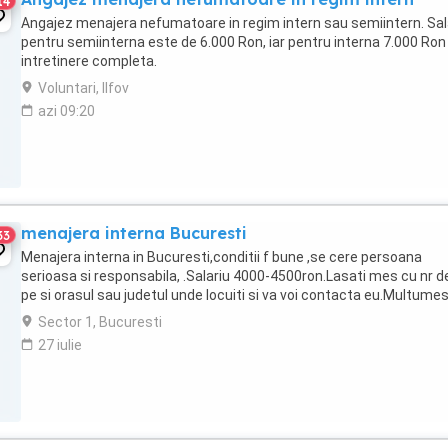
14
Angajez menajera nefumatoare in regim intern sau semiintern. Sala
pentru semiinterna este de 6.000 Ron, iar pentru interna 7.000 Ron
intretinere completa.
Voluntari, Ilfov
azi 09:20
menajera interna Bucuresti
33
Menajera interna in Bucuresti,conditii f bune ,se cere persoana
serioasa si responsabila, .Salariu 4000-4500ron.Lasati mes cu nr de
pe si orasul sau judetul unde locuiti si va voi contacta eu.Multumes
Sector 1, Bucuresti
27 iulie