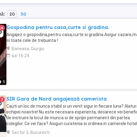
nă:
20
50
Gospodina pentru casa,curte si gradina.
14
Angajez o gospodina,pentru casa,curte si gradina.Asigur cazare,
si toate cele de trebuinta !
Baneasa, Giurgiu
azi 16:24
5
SIR Gara de Nord angajează camerista
7
Cauti un loc de munca stabil si un venit sigur in fiecare luna? Alatu
echipei noastre! Nu este necesara experienta, deoarece vei benefi
de instruire la locul de munca si de sprijin permanent din partea
colegilor. Ce vei face? Asiguri curatenia si ordinea in camerele hotel
Schimbi lenjeria ...
Sector 3, Bucuresti