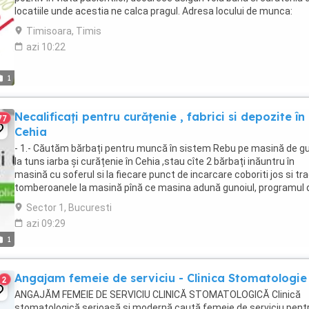
locatiile unde acestia ne calca pragul. Adresa locului de munca:
Timisoara, calea ...
Timisoara, Timis
azi 10:22
1
Necalificați pentru curățenie , fabrici si depozite în
77
Cehia
- 1.- Căutăm bărbați pentru muncă în sistem Rebu pe masină de g
la tuns iarba și curățenie în Cehia ,stau cîte 2 bărbați inăuntru în
masină cu soferul si la fiecare punct de incarcare coboriti jos si tra
tomberoanele la masină pînă ce masina adună gunoiul, programul 
lucru este de 10 ore de ...
Sector 1, Bucuresti
azi 09:29
1
Angajam femeie de serviciu - Clinica Stomatologie
2
ANGAJĂM FEMEIE DE SERVICIU CLINICĂ STOMATOLOGICĂ Clinică
stomatologică serioasă și modernă caută femeie de serviciu pent