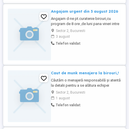
Angajam urgent din 3 august 2026
Angajam d-ne pt.curatenie birouri,cu
program de 8 ore ,de luni pana vineri intre
orele 6:00 - 14:00 si 14:00 - 22:00.Tel.
Sector 2, Bucuresti
3 august
Telefon validat
Caut de munk menajera la birouri,!
Căutăm o menajeră responsabilă și atentă
la detalii pentru a se alătura echipei
noastre și a menține birourile curate și
Sector 2, Bucuresti
organizate. Responsabilitățile principale
1 august
includ curățarea și întreținerea spațiilor de
Telefon validat
muncă, sălilor de conferință, holurilor și a
altor zone comune, asigurarea
aprovizionării cu ...