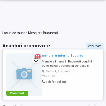
Locuri de munca Menajere Bucuresti
Anunțuri promovate
Vezi toate
menajera interna Bucuresti
33
Menajera interna in Bucuresti,conditii f
bune ,se cere persoana serioasa si
responsabila, .Salariu 4000-
Sector 1, Bucuresti
4500ron.Lasati mes cu nr de tel pe si
27 iulie
orasul sau judetul unde locuiti si va voi
Telefon validat
contacta eu.Multumesc.
Promovat