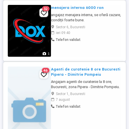
menajera interna 6000 ron
32
angajez menajera interna, se oferă cazare,
condiții foarte bune.
Sector 6, Bucuresti
ieri 09:40
Telefon validat
1
Agenti de curatenie 8 ore Bucuresti
46
Pipera - Dimitrie Pompeiu
Angajam agenti de curatenie la 8 ore,
Bucuresti, zona Pipera - Dimitrie Pompeiu.
Contract de munca nedeterminat, 8 ore, de
Sector 1, Bucuresti
luni pana vineri, program 8.00-16.00,
7 august
salariu motivant, tichete de masa,
Telefon validat
abonament pe toate liniile de transport si
alte beneficii. Pentru alte detalii si
programare la interviu ...