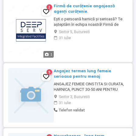
Firmă de curățenie angajează
2
agenți curățenie.
Ești o persoană harnică și serioasă? Te
așteptăm în echipa noastră! Firmă de
curățenie angajează agenți curățenie
Sector 5, Bucuresti
pentru un centru comercial din București
31 iulie
(Mall Colosseum, zona Chitila). Ce îți
oferim: Salariu motivant și plătit la timp;
Tichete de masă; Contract pe perioadă
1
nedeterminată (stabilitate ...
Angajez termen lung femeie
5
serioasa pentru menaj
ANGAJEZ FEMEIE CINSTITA SI CURATA,
HARNICA, PUNCT 30-50 ANI PENTRU
MENAJ USOR, CUMPARATURI, GATIT PE
Sector 3, Bucuresti
PERIOADA LUNGA. ROG MAXIMA
31 iulie
SERIOZITATE SUNATI ALEXANDRU
Telefon validat
Housekeeper , long term