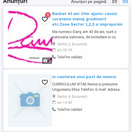
Anunțuri
20
50
Anunțuri pe pagină:
Barbat 43 ani Ofer ajutor casnic
5
curatenie menaj gradinarit
etc.Zone Sector 1,2,3 si imprejurimi
Ma numesc Dany, am 43 de ani, sunt o
persoana serioasa, de incredere si cu
experienta in muncile casnice. Ofer ajutor
Sector 2, Bucuresti
doamnelor sau familiilor care au nevoie de
azi 05:39
sprijin in gospodarie. Ma ocup cu
Telefon validat
pricepere de: Curatenie generala si
1
intretinere Spalat geamuri Menaj usor sau
complet Mutari sau rearanjari ...
in cautarea unui post de munca.
CURRICULUM VITAE Nume și prenume:
Ungureanu Elisa Telefon: E-mail: Adresa:
București, România Profil profesional Sunt
Sector 4, Bucuresti
o persoană serioasă, responsabilă și
ieri 14:43
muncitoare, cu peste 18 ani de experiență
Telefon validat
profesională acumulată în Suedia. De-a
lungul acestor ani am lucrat în îngrijirea
persoanelor vârstnice ...