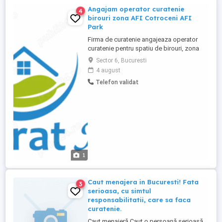
Angajam operator curatenie
4
birouri zona AFI Cotroceni AFI
Park
Firma de curatenie angajeaza operator
curatenie pentru spatiu de birouri, zona
AFI Cotroceni AFI Park, Sector 6. Program:
Sector 6, Bucuresti
luni-vineri, 06:00 14:30 Pauza de masa: 30
4 august
minute Salariu: 3.000 lei net luna Contract
Telefon validat
de munca Activitati principale: curatenie in
birouri si spatii comune; curatenie
bucatarie ...
1
Caut menajera in Bucuresti! Fata
3
serioasa, cu simtul
responsabilitatii, care sa faca
curatenie.
Caut menajeră Caut o persoană serioasă,