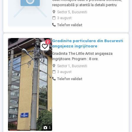
responsabilă și atentă la detalii pentru
activități de menaj. Responsabilități: *
Sector 5, Bucuresti
Curățenie generală și întreținere a locuinței
3 august
* Spălat și călcat haine (la nevoie) *
Telefon validat
Organizarea și menținerea curățeniei
Cerințe: * Experiența constituie un avantaj
* Seriozitate, ...
Gradinita particulara din Bucuresti
2
angajeaza ingrijitoare
Gradinita The Little Artist angajeaza
ingrijitoare. Program : 8 ore.
Sector 1, Bucuresti
3 august
Telefon validat
1