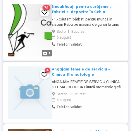
Necalificați pentru curățenie ,
78
fabrici si depozite în Cehia
- 1.- Căutăm bărbați pentru muncă în
sistem Rebu pe masină de gunoi la tuns
iarba și curățenie în Cehia ,stau cîte 2
Sector 1, Bucuresti
bărbați inăuntru în masină cu soferul si la
6 august
fiecare punct de incarcare coboriti jos si
Telefon validat
trageți tomberoanele la masină pînă ce
masina adună gunoiul, programul de lucru
1
este de 10 ore de ...
Angajam femeie de serviciu -
4
Clinica Stomatologie
ANGAJĂM FEMEIE DE SERVICIU CLINICĂ
STOMATOLOGICĂ Clinică stomatologică
serioasă și modernă caută femeie de
Sector 3, Bucuresti
serviciu pentru întreținerea și igienizarea
6 august
spațiului. Responsabilități: Curățarea și
Telefon validat
igienizarea clinicii; Întreținerea zilnică a
cabinetelor, recepției și spațiilor comune;
Respectarea ...