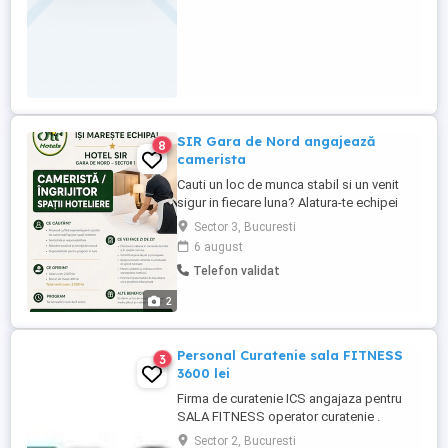
SIR Gara de Nord angajează
8
camerista
Cauti un loc de munca stabil si un venit
sigur in fiecare luna? Alatura-te echipei
noastre! Nu este necesara experienta,
Sector 3, Bucuresti
deoarece vei beneficia de instruire la locul
6 august
de munca si de sprijin permanent din
Telefon validat
partea colegilor. Ce vei face? Asiguri
curatenia si ordinea in camerele hotelului;
2
Schimbi lenjeria ...
Personal Curatenie sala FITNESS
3
3600 lei
Firma de curatenie ICS angajaza pentru
SALA FITNESS operator curatenie .
programul de lucru este de 10 ore , 2 zile
Sector 2, Bucuresti