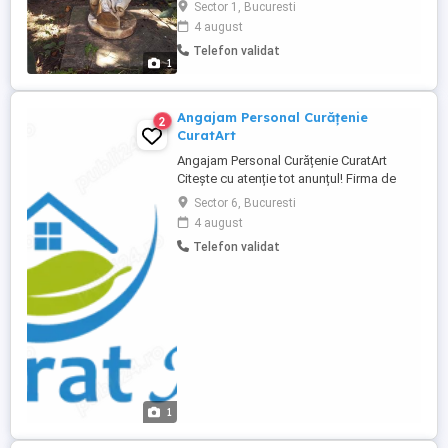
Sotia pentru menaj/gatit iar sotul pentru
Sector 1, Bucuresti
activitati
4 august
administrative,tehnice(handyman) Cerinte:
Telefon validat
permis conducere catrg B, recomandari,
1
cazare la propietate(interni), buni
gospodari, cu o minima experienta,
seriosi, muncitori ...
Angajam Personal Curățenie
2
CuratArt
Angajam Personal Curățenie CuratArt
Citește cu atenție tot anunțul! Firma de
curățenie CuratArt își mărește echipa și
Sector 6, Bucuresti
caută persoane serioase, harnice și
4 august
responsabile pentru posturi de lucrători în
Telefon validat
curățenie. Activitatea se desfășoară la
diverse locații (birouri, spații comerciale,
scări de bloc, apartamente ...
1