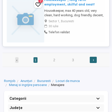
7
employment, skilful and neat!
Housekeeper, max 40 years old, very
clean, hard working, dog friendly, decent,
high cleaning command, for long time
Sector 1, Bucuresti
employment, in Bucharest, Bucuresti Noi
30 iulie
area, serios and very clean, 8h day, from
Telefon validat
Monday to Friday, sometimes during
weekends.Salary starts from 250 eur
week. Extra hours are compensated ...
›
‹
1
2
3
Romjob
Anunțuri
Bucuresti
Locuri de munca
Menaj si ingrijire persoane
Menajere
Categorii
Județe