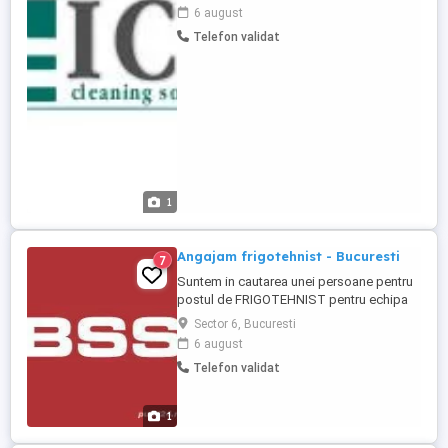
cu 2 zile libere , in intervalul 7:00-17:00;
6 august
Telefon validat
1
Angajam frigotehnist - Bucuresti
7
Suntem in cautarea unei persoane pentru
postul de FRIGOTEHNIST pentru echipa
noastra din Bucuresti. Cerinte: Calificare
Sector 6, Bucuresti
de frigotehnist (obligatoriu); Certificare
6 august
AGFR valabila; Permis de conducere
Telefon validat
categoria B; Experienta in intretinerea
echipamentelor de climatizare;
Responsabilitati: Service ...
1