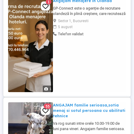
Angajam menajere in Olanda
1
GP-Connect este o agenție de recrutare
olandeză în plină creștere, care recrutează
și oferă personal cu experiență, pentru
Sector 1, Bucuresti
clienți din Olanda, Franța, Belgia,
5 august
Germania, Austria și Luxemburg, în
Telefon validat
domeniul ospitalității. GP-Connect caută
menajere cu experiență în același domeniu
și cunoștințe bune de ...
1
ANGAJAM familie serioasa,sotia
55
menaj si sotul persoana cu abilitati
tehnice
Va rog sunati intre orele 10.00-19.00 de
luni pana vineri. Angajam familie serioasa.