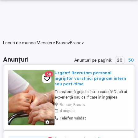
Locuri de munca Menajere BrasovBrasov
Anunțuri
20
50
Anunțuri pe pagină:
Urgent! Recrutam personal
38
ingrijitor varstnici program intern
sau part-time
Transformă grija ta într-o carieră! Dacă ai
experiență sau calificare în îngrijirea
persoanelor vârstnice, avem pentru tine
Brasov, Brasov
oportunități reale, rapide și corecte.
4 august
Trimite-ne un mesaj și începe o nouă
Telefon validat
etapă profesională! Pentru detalii
1