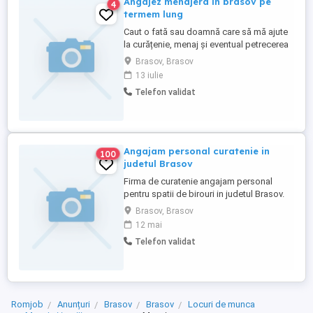
Angajez menajera in brasov pe
4
termem lung
Caut o fată sau doamnă care să mă ajute
la curățenie, menaj și eventual petrecerea
timpului liber în schimbul susținerii
Brasov, Brasov
financiare pe termen lung. Sunt un domn
13 iulie
serios, educat cu situație financiară nou
Telefon validat
venit în Brașov. Rog seriozitate.
Angajam personal curatenie in
100
judetul Brasov
Firma de curatenie angajam personal
pentru spatii de birouri in judetul Brasov.
Pentru mai multe detalii sunati la Telefon:
Brasov, Brasov
12 mai
Telefon validat
Romjob
Anunțuri
Brasov
Brasov
Locuri de munca