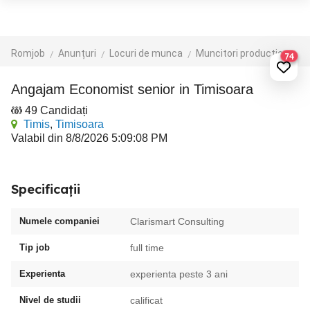
Romjob
Anunțuri
Locuri de munca
Muncitori productie - depozit - logistica
74
Angajam Economist senior in Timisoara
49 Candidați
Timis
,
Timisoara
Valabil din 8/8/2026 5:09:08 PM
Specificații
Numele companiei
Clarismart Consulting
Tip job
full time
Experienta
experienta peste 3 ani
Nivel de studii
calificat