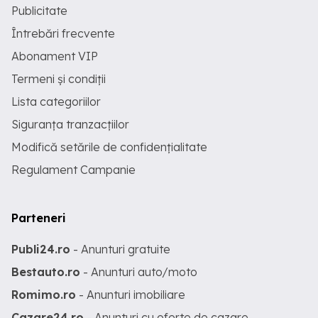
Publicitate
Întrebări frecvente
Abonament VIP
Termeni și condiții
Lista categoriilor
Siguranța tranzacțiilor
Modifică setările de confidențialitate
Regulament Campanie
Parteneri
Publi24.ro
- Anunturi gratuite
Bestauto.ro
- Anunturi auto/moto
Romimo.ro
- Anunturi imobiliare
Cazare24.ro
- Anunturi cu oferte de cazare