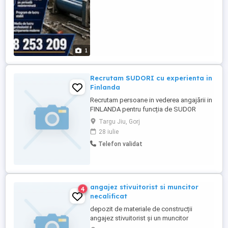
1
Recrutam SUDORI cu experienta in
Finlanda
Recrutam persoane in vederea angajării in
FINLANDA pentru funcția de SUDOR
Angajator: Companie de naționalitate
Targu Jiu, Gorj
finlandeza Contract de munca: încheiat cu
28 iulie
angajatorul finlandez potrivit legilor din
Telefon validat
Finlanda Locație: Finlanda Programul de
lucru: 8 ore zi, 5zile pe săptămâna, 2
schimburi Salariul de bază: ...
angajez stivuitorist si muncitor
4
necalificat
depozit de materiale de construcții
angajez stivuitorist și un muncitor
necalificat. detalii: