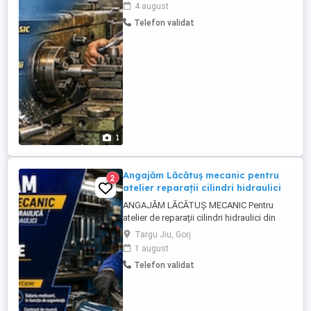
experiență, pentru lucru pe strung clasic.
4 august
Căutăm om serios, stabil la locul de
Telefon validat
muncă, cu experiență în prelucrări prin
așchiere. Experiența pe strung clasic este
obligatorie. Se lucrează piese după ...
1
Angajăm Lăcătuș mecanic pentru
2
atelier reparații cilindri hidraulici
ANGAJĂM LĂCĂTUȘ MECANIC Pentru
atelier de reparații cilindri hidraulici din
Târgu Jiu. Experiența în lăcătușerie
Targu Jiu, Gorj
mecanică Oferim salariu motivant,
1 august
contract de muncă pe perioadă
Telefon validat
nedeterminată și program stabil. Locație:
Str. Primăverii nr. 3, Târgu Jiu Pentru
informații: Puteți solicita ...