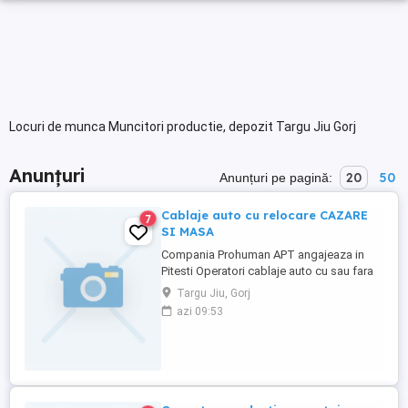
Locuri de munca Muncitori productie, depozit Targu Jiu Gorj
Anunțuri
20
50
Anunțuri pe pagină:
Cablaje auto cu relocare CAZARE
7
SI MASA
Compania Prohuman APT angajeaza in
Pitesti Operatori cablaje auto cu sau fara
experienta. Cazare asigurata Gratuit si o
Targu Jiu, Gorj
masa pe zi! Beneficii salariale: - Salariu
azi 09:53
incepand de la 3500 lei NET (bani in
mana) compus din: Salariu 2500 lei net
(bani in mana) Tichete de ...