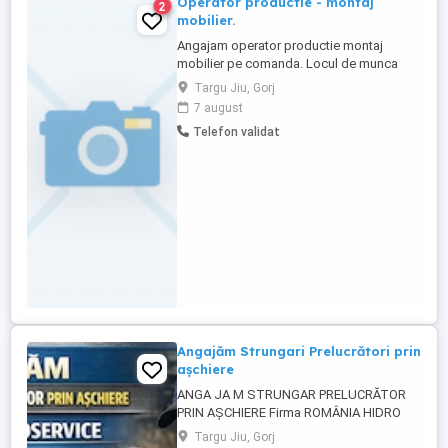
Operator productie - montaj
2
mobilier.
Angajam operator productie montaj
mobilier pe comanda. Locul de munca
este in Targu Jiu. Fabrica este dotata cu
Targu Jiu, Gorj
utliaje moderne, programul de lucru L-V , 8
7 august
- 16:30 . Se acorda anumite avantaje
Telefon validat
salariale care se stabilesc la interviu. Este
important să aveți abilități manuale
dezvoltate, atenție deosebită ...
Angajăm Strungari Prelucrători prin
așchiere
ANGA JA M STRUNGAR PRELUCRĂTOR
PRIN AȘCHIERE Firma ROMÂNIA HIDRO
SERVICE angajează strungar cu
Targu Jiu, Gorj