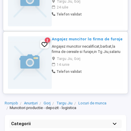
Targu Jiu, Gorj
24 iulie
Telefon validat
Angajez muncitor la firma de furaje
2
Angajez muncitor necalificat,barbat,la
firma de cereale si furaje,in Tg Jiu,salariu
atractiv,mai multe detalii la telefon
Targu Jiu, Gorj
14 iunie
Telefon validat
Romjob
Anunțuri
Gorj
Targu Jiu
Locuri de munca
Muncitori productie - depozit - logistica
Categorii