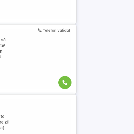
Telefon validat
 să
te!
un
?
uto
e zi!
na)
.