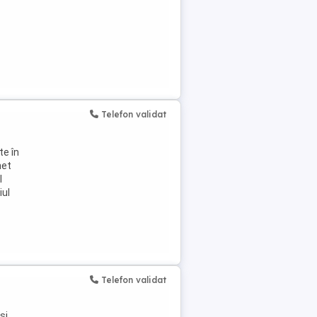
Telefon validat
te în
net
l
iul
Telefon validat
și