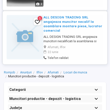
2
ALL DESIGN TRADING SRL
1
angajeaza muncitor necalif la
asamblare montare piese, lucrator
comercial
ALL DESIGN TRADING SRL angajeaza
muncitori necalificati la asamblarea si
montarea pieselor, si lucrator comercial ,
Afumati, Ilfov
salariul este de 4050 lei luna, 8 ore zi, 40
22 iunie
oire saptamana; orele suplimentare se
Telefon validat
platesc conform legislatiei in domeniu ,
concediul de odihna este de 21 zile
lucratoare an
Romjob
Anunțuri
Ilfov
Afumati
Locuri de munca
Muncitori productie - depozit - logistica
Categorii
Muncitori productie - depozit - logistica
Județe