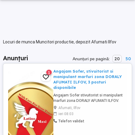
Locuri de munca Muncitori productie, depozit Afumati Ilfov
Anunțuri
20
50
Anunțuri pe pagină:
Angajam Sofer, stivuitorist si
1
manipulant marfuri zona DORALY
AFUMATI ILFOV, 3 posturi
disponibile
Angajam Sofer stivuitorist si manipulant
marfuri zona DORALY AFUMATI ILFOV.
ATENTIE SUNT 3 POSTURI DISPONIBILE !
Afumati, Ilfov
Vei fi responsabil cu: pregatirea marfii
ieri 08:03
conform comenzilor primite; pregatirea
Telefon validat
paletilor pentru transport (infoliere si
etichetare); oferirea de suport pentru
realizarea inventarului. Beneficii: ...