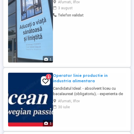
volan. 2.Muncitorii calificați trebuie să aibă
Afumati, Ilfov
cel puțin doi ani de experiență
3 august
profesională în calitate de lucrători
Telefon validat
independenți. Salariul se negociază
1
Operator linie productie in
1
industria alimentara
Candidatul Ideal: - absolvent liceu cu
bacalaureat (obligatoriu); - experienta de
minim 2 ani in industria alimentara sau in
Afumati, Ilfov
lucrul pe masini de ambalat etichetat; -
30 iulie
abilitati de învăţare si rapiditatea în reacţii;
- abilitati de comunicare verbala; - spirit de
echipa; Descrierea jobului -pregateste ...
1