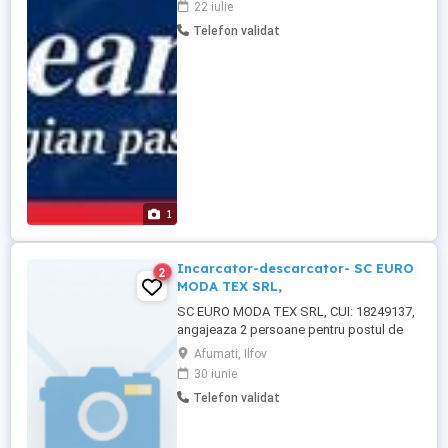
22 iulie
a face operaţii matematice simple fără
Telefon validat
erori; - spirit de observaţie dezvoltat; -
cazier judiciar curat. Descrierea jobului
Responsabilitati: - ...
1
Incarcator-descarcator- SC EURO
2
MODA TEX SRL,
SC EURO MODA TEX SRL, CUI: 18249137,
angajeaza 2 persoane pentru postul de
Incarcator-descarcator( cod Cor - 933301)
Afumati, Ilfov
. Titularul postului desfasoara operatiunile
30 iunie
de incarcare descarcar a marfii in depozit
Telefon validat
si urmareste ca marfa introdusa in stocul
central sa fie sigilata. Locul desfășurării
activității ...