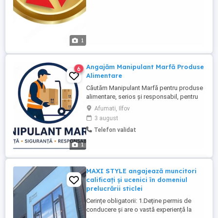
1
Angajăm Manipulant Marfă Produse
6
Alimentare
Căutăm Manipulant Marfă pentru produse
alimentare, serios și responsabil, pentru
activitate în depozit. Responsabilități: *
Afumati, Ilfov
Încărcarea și descărcarea mărfii *
3 august
Manipularea și aranjarea produselor
Telefon validat
alimentare în depozit * Verificarea
integrității ambalajelor și a termenelor de
1
valabilitate * Menținerea ...
MAXI STYLE angajează muncitori
calificați și ucenici în domeniul
prelucrării sticlei
Cerințe obligatorii: 1.Deține permis de
conducere și are o vastă experiență la