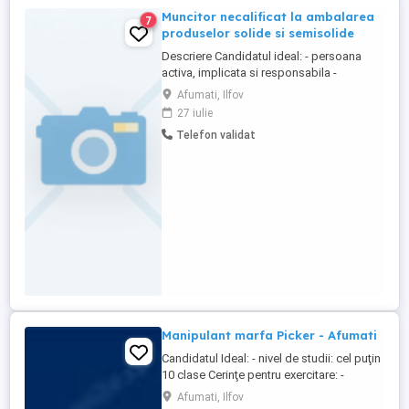
Muncitor necalificat la ambalarea
7
produselor solide si semisolide
Descriere Candidatul ideal: - persoana
activa, implicata si responsabila -
disponibilitate la munca fizica - experienta
Afumati, Ilfov
anterioara intr-o unitate de productie,
27 iulie
constituie un avantaj Ce iti oferim: -
Telefon validat
contract de munca pentru o perioada
nedeterminata - salariu net atractiv -
asigurare medicala - bonusuri ...
Manipulant marfa Picker - Afumati
Candidatul Ideal: - nivel de studii: cel puţin
10 clase Cerinţe pentru exercitare: -
sănătate bună, constituţie robustă; -
Afumati, Ilfov
corectitudine, seriozitate; - capacitatea de