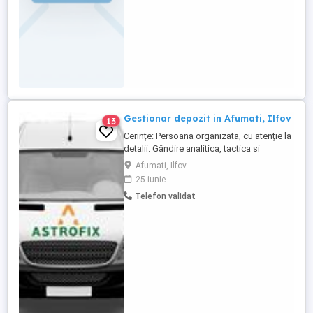
Gestionar depozit in Afumati, Ilfov
13
Cerințe: Persoana organizata, cu atenție la
detalii. Gândire analitica, tactica si
strategică Permis auto categoria B,
Afumati, Ilfov
Atributii de serviciu: pregatire comenzi
25 iunie
clienti, receptie marfa, livrare marfa,
Telefon validat
inventariere marfa Beneficii: pachet
salarial NET 4.000 lei transport ...