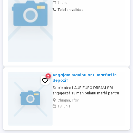
ILFOV. - 13 posturi vacante pentru functia
7 iulie
de "MANIPULANT MARFĂ" (COD COR
Telefon validat
933303) Salariu brut: 4.325 lei
Responsabilități principale: Încărcarea,
descărcarea și manipularea mărfurilor
Pregătirea ...
Angajam manipulanti marfuri in
2
depozit
Societatea LAUR EURO DREAM SRL
angajează 13 manipulanti marfă pentru
activitate desfășurată în depozite din
Chiajna, Ilfov
ILFOV. - 13 posturi vacante pentru functia
18 iunie
de "MANIPULANT MARFĂ" (COD COR
933303) Salariu brut: 4050 lei
Responsabilități principale: Încărcarea,
descărcarea și manipularea mărfurilor
Pregătirea ...