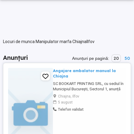
Locuri de munca Manipulator marfa ChiajnaIlfov
Anunțuri
20
50
Anunțuri pe pagină:
Angajare ambalator manual la
Chiajna
SC BOOKART PRINTING SRL, cu sediul în
Municipiul București, Sectorul 1, anunță
inițierea procesului de recrutare pentru
Chiajna, Ilfov
ocuparea postului de ambalator manual,
5 august
cod COR 932101, pentru punctul de lucru
Telefon validat
situat în Chiajna, județul Ilfov. Cerințe
minime obligatorii: *Studii finalizate:
școală generală ...