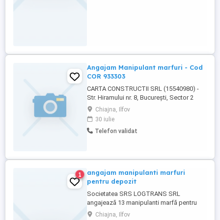
Angajam Manipulant marfuri - Cod
COR 933303
CARTA CONSTRUCTII SRL (15540980) -
Str. Hiramului nr. 8, București, Sector 2
Condiții: Limba engleză minim B1 Studii
Chiajna, Ilfov
gimnaziale Experiența nu este necesară
30 iulie
Program 8h zi - 40h săpt Activitatea se
Telefon validat
desfășoară în condiții normale la punctul
de lucru din Ilfov Perioadă de probă 90 de
zile calendaristice Concediu ...
angajam manipulanti marfuri
1
pentru depozit
Societatea SRS LOGTRANS SRL
angajează 13 manipulanti marfă pentru
activitate desfășurată în depozite din
Chiajna, Ilfov