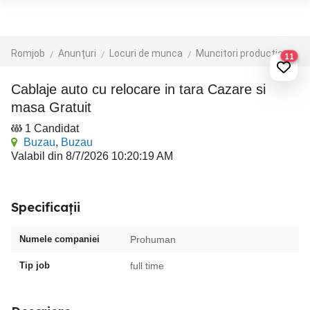
Romjob
Anunțuri
Locuri de munca
Muncitori productie - depozit - logistica
11
Cablaje auto cu relocare in tara Cazare si
masa Gratuit
1 Candidat
Buzau
,
Buzau
Valabil din 8/7/2026 10:20:19 AM
Specificații
Numele companiei
Prohuman
Tip job
full time